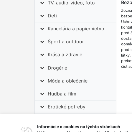
Bezp
TV, audio-video, foto
Zozna
Deti
bezpe
Uchov
konta
Kancelária a papiernictvo
pred 
dostat
Šport a outdoor
domác
pred o
Krása a zdravie
látky.
prvko
čistia
Drogérie
Móda a oblečenie
Hudba a film
Erotické potreby
Auto-moto
Informácie o cookies na týchto stránkach