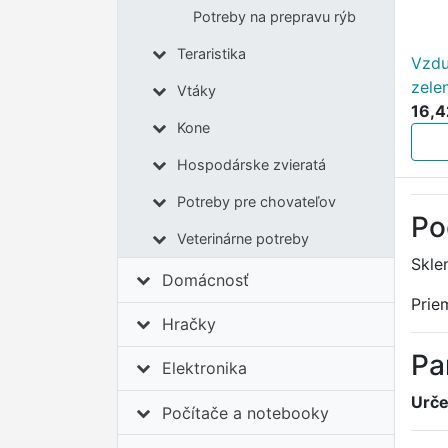
Potreby na prepravu rýb
Teraristika
Vzdu
zele
Vtáky
16,4
Kone
Hospodárske zvieratá
Potreby pre chovateľov
Po
Veterinárne potreby
Skle
Domácnosť
Prie
Hračky
Pa
Elektronika
Urče
Počítače a notebooky