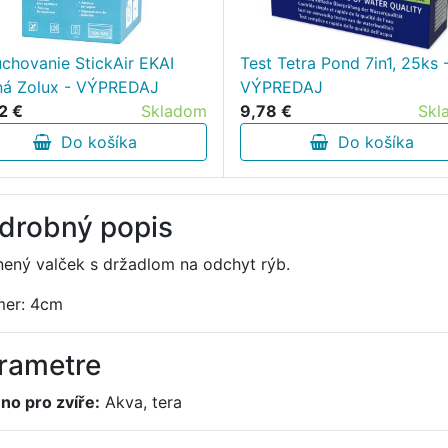
chovanie StickAir EKAI
Test Tetra Pond 7in1, 25ks 
ná Zolux - VÝPREDAJ
VÝPREDAJ
2 €
Skladom
9,78 €
Skl
Do košíka
Do košíka
drobný popis
nený valček s držadlom na odchyt rýb.
mer: 4cm
rametre
no pro zvíře:
Akva, tera