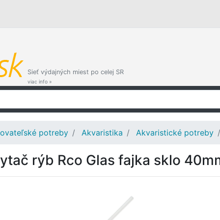
Sieť výdajných miest po celej SR
viac info »
ovateľské potreby
Akvaristika
Akvaristické potreby
ytač rýb Rco Glas fajka sklo 40m