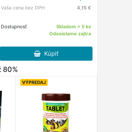
Vaša cena bez DPH
4,15
€
Dostupnosť
Skladom
> 5 ks
Odosielame zajtra
Kúpiť
až 80%
VÝPREDAJ