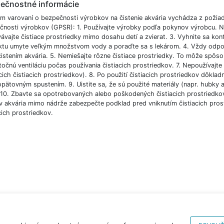
ečnostné informácie
m varovaní o bezpečnosti výrobkov na čistenie akvária vychádza z požia
čnosti výrobkov (GPSR): 1. Používajte výrobky podľa pokynov výrobcu. N
ávajte čistiace prostriedky mimo dosahu detí a zvierat. 3. Vyhnite sa ko
ktu umyte veľkým množstvom vody a poraďte sa s lekárom. 4. Vždy odpojte e
čistením akvária. 5. Nemiešajte rôzne čistiace prostriedky. To môže spôs
očnú ventiláciu počas používania čistiacich prostriedkov. 7. Nepoužívajte 
ich čistiacich prostriedkov). 8. Po použití čistiacich prostriedkov dôkla
pätovným spustením. 9. Uistite sa, že sú použité materiály (napr. hubky a
 10. Zbavte sa opotrebovaných alebo poškodených čistiacich prostriedkov 
v akvária mimo nádrže zabezpečte podklad pred vniknutím čistiacich pros
cich prostriedkov.