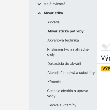
Malé zvieratá
Akvaristika
Akvária
Akvaristické potreby
Akváriová technika
Príslušenstvo a náhradné
diely
Výp
Dekorácie do akvárií
VÝP
Akvarijné hnojivá a substráty
Kŕmenie
Čistenie akvária a úprava
vody
Liečivá a vitamíny