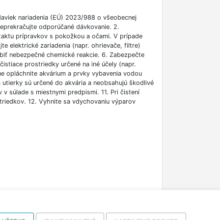
daviek nariadenia (EÚ) 2023/988 o všeobecnej
eprekračujte odporúčané dávkovanie. 2.
ntaktu prípravkov s pokožkou a očami. V prípade
lektrické zariadenia (napr. ohrievače, filtre)
obiť nebezpečné chemické reakcie. 6. Zabezpečte
čistiace prostriedky určené na iné účely (napr.
dne opláchnite akvárium a prvky vybavenia vodou
 utierky sú určené do akvária a neobsahujú škodlivé
v súlade s miestnymi predpismi. 11. Pri čistení
triedkov. 12. Vyhnite sa vdychovaniu výparov