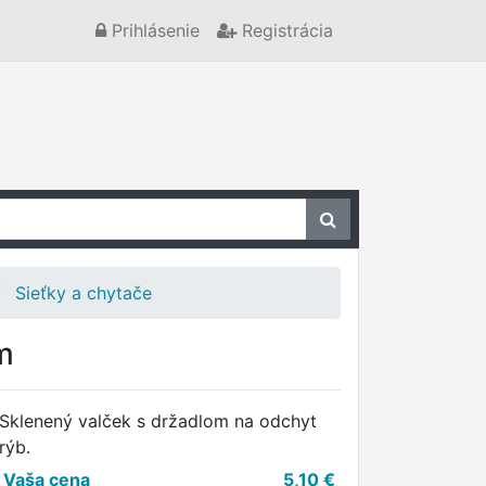
Prihlásenie
Registrácia
Sieťky a chytače
m
Sklenený valček s držadlom na odchyt
rýb.
Vaša cena
5,10
€