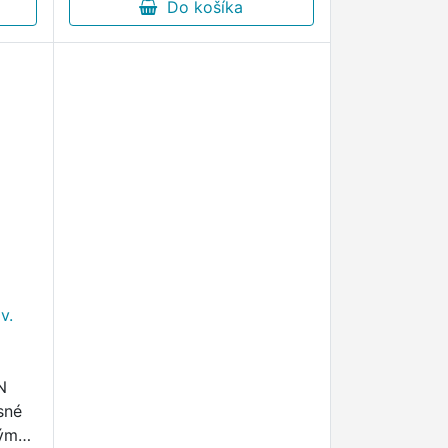
Do košíka
v.
N
sné
vým