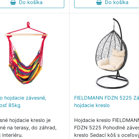
činok po …
Do košíka
Do košíka
lo hojdacie závesné,
FIELDMANN FDZN 5225 Zá
osť 85kg
hojdacie kreslo
sné hojdacie kreslo je
Hojdacie kreslo FIELDMAN
né na terasy, do záhrad,
FDZN 5225 Pohodlné záve
j interiéru.
kreslo Sedací kôš s oceľo