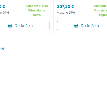
rámom je vypletený umelý
0 €
Skladom > 5 ks
207,20 €
Skladom 
ratanom Materiál: oceľová
Odosielame
Odosiel
ne DPH
vrátane DPH
konštrukcia, ratan, polyeste
zajtra
zajtra
Vankúše súčasťou balenia 
Do košíka
krémovej farbe …
Do košíka
re