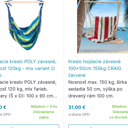
acie kreslo POLY závesné,
Kreslo hojdacie závesné
osť 120kg - mix variant či
100x50cm 150kg CRAIG
b
červené
acie kreslo POLY závesné,
Nosnosť max. 150 kg, šírka
sť 120 kg, mix farieb.
sedadla 50 cm, výška po
ery (Š x D): 100 x 90 cm
drevený rám 100 cm.
riál: zmes polyesteru a
0 €
Skladom > 5 ks
31,00 €
Skladom 
ny nosnosť: 120 kg
Odosielame
Odosiel
ne DPH
vrátane DPH
acie závesné kreslo POLY
zajtra
vo štvrtok
príjemný a pohodlný