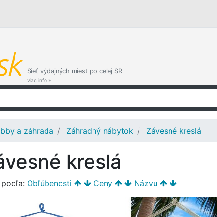
Sieť výdajných miest po celej SR
viac info »
bby a záhrada
Záhradný nábytok
Závesné kreslá
ávesné kreslá
ť podľa:
Obľúbenosti
Ceny
Názvu