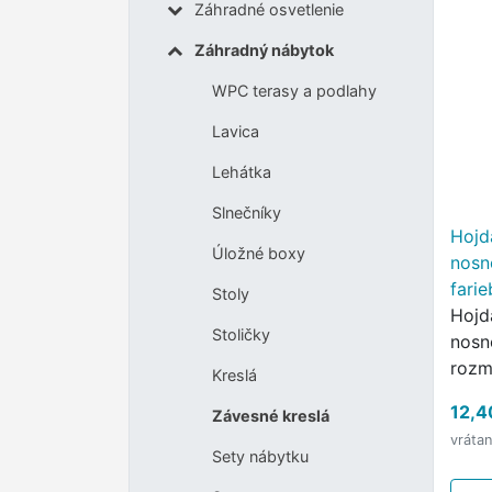
Záhradné osvetlenie
Záhradný nábytok
WPC terasy a podlahy
Lavica
Lehátka
Slnečníky
Hojd
Úložné boxy
nosn
farie
Stoly
Hojd
Stoličky
nosno
rozm
Kreslá
mate
12,4
Závesné kreslá
bavl
vráta
Hojd
Sety nábytku
pre 