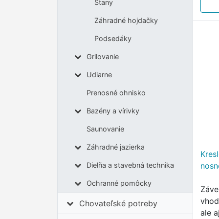
Stany
odpo
Záhradné hojdačky
Podsedáky
Grilovanie
Udiarne
Prenosné ohnisko
Bazény a vírivky
Saunovanie
Záhradné jazierka
Kres
nosn
Dielňa a stavebná technika
Ochranné pomôcky
Záve
vhod
Chovateľské potreby
ale a