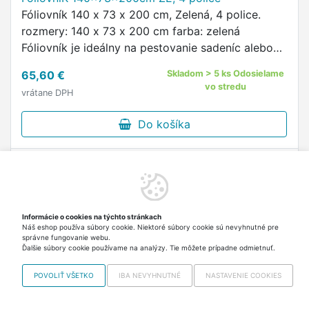
Fóliovník 140 x 73 x 200 cm, Zelená, 4 police.
rozmery: 140 x 73 x 200 cm farba: zelená
Fóliovník je ideálny na pestovanie sadeníc alebo
urýchlenie rastu zeleniny.
65,60 €
Skladom > 5 ks Odosielame
vo stredu
vrátane DPH
Do košíka
Informácie o cookies na týchto stránkach
Náš eshop používa súbory cookie. Niektoré súbory cookie sú nevyhnutné pre
správne fungovanie webu.
Ďalšie súbory cookie používame na analýzy. Tie môžete prípadne odmietnuť.
POVOLIŤ VŠETKO
IBA NEVYHNUTNÉ
NASTAVENIE COOKIES