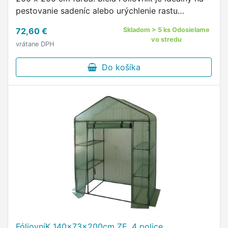
pestovanie sadeníc alebo urýchlenie rastu
zeleniny.
72,60 €
Skladom > 5 ks Odosielame
vo stredu
vrátane DPH
Do košíka
FóliovníK 140x73x200cm ZE, 4 police