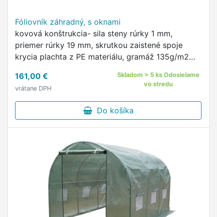
Fóliovník záhradný, s oknami
kovová konštrukcia- sila steny rúrky 1 mm,
priemer rúrky 19 mm, skrutkou zaistené spoje
krycia plachta z PE materiálu, gramáž 135g/m2
rozmer: 3500 x 2000 x 2000 mm
161,00 €
Skladom > 5 ks Odosielame
vo stredu
vrátane DPH
Do košíka