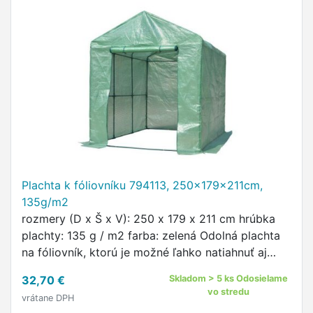
Plachta k fóliovníku 794113, 250x179x211cm,
135g/m2
rozmery (D x Š x V): 250 x 179 x 211 cm hrúbka
plachty: 135 g / m2 farba: zelená Odolná plachta
na fóliovník, ktorú je možné ľahko natiahnuť aj
zložiť z konštrukcie foliovníka.
32,70 €
Skladom > 5 ks Odosielame
vo stredu
vrátane DPH