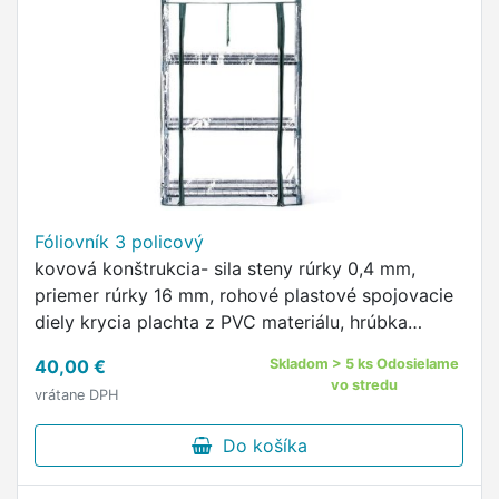
Fóliovník 3 policový
kovová konštrukcia- sila steny rúrky 0,4 mm,
priemer rúrky 16 mm, rohové plastové spojovacie
diely krycia plachta z PVC materiálu, hrúbka
plachty 0,07 mm rozmer: 690 x 490 x 1250 mm
40,00 €
Skladom > 5 ks Odosielame
vo stredu
vrátane DPH
Do košíka