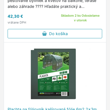
pestovanie byliniek a kvetov na balkóne, terase
alebo záhrade ???? Hľadáte praktický a
kompaktný skleník na balkón, terasu aj záhradu?
42,30 €
Skladom 2 ks Odosielame
v utorok
vrátane DPH
Do košíka
Plachta na fóliovník kašírovaná fólie 6m2 2x3m