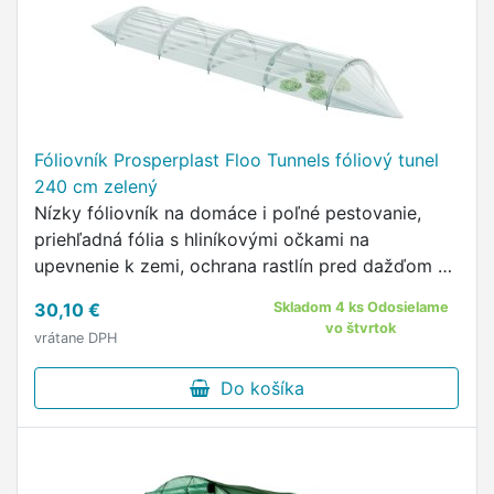
Fóliovník Prosperplast Floo Tunnels fóliový tunel
240 cm zelený
Nízky fóliovník na domáce i poľné pestovanie,
priehľadná fólia s hliníkovými očkami na
upevnenie k zemi, ochrana rastlín pred dažďom a
vetrom, farba zelená.
30,10 €
Skladom 4 ks Odosielame
vo štvrtok
vrátane DPH
Do košíka