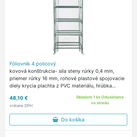
Fóliovník 4 policový
kovová konštrukcia- sila steny rúrky 0,4 mm,
priemer rúrky 16 mm, rohové plastové spojovacie
diely krycia plachta z PVC materiálu, hrúbka
plachty 0,07 mm rozmer: 690 x 490 x 1550 mm
48,10 €
Skladom 1 ks Odosielame
vo stredu
vrátane DPH
Do košíka