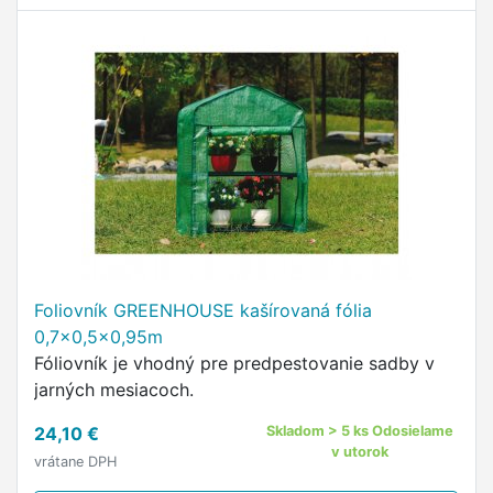
Foliovník GREENHOUSE kašírovaná fólia
0,7x0,5x0,95m
Fóliovník je vhodný pre predpestovanie sadby v
jarných mesiacoch.
24,10 €
Skladom > 5 ks Odosielame
v utorok
vrátane DPH