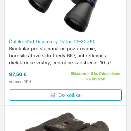
Ďalekohľad Discovery Gator 10–30x50
Binokulár pre stacionárne pozorovanie,
borosilikátové sklo triedy BK7, antireflexné a
dielektrické vrstvy, centrálne zaostrenie, 10 až
30násobné zväčšenie, dioptrická korekcia ±3,
97,50 €
Skladom > 5 ks Odosielame
otočné a posuvné očnice, …
vo štvrtok
vrátane DPH
Do košíka