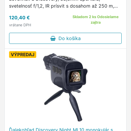
svetelnosť f/1,2, IR prísvit s dosahom až 250 m,
videorekordér s podporou SXGA záznamu vo
120,40 €
Skladom 2 ks Odosielame
formáte AVI, displej pre …
zajtra
vrátane DPH
Do košíka
VÝPREDAJ
Ďalekohľad Discovery Night ML10 monokulár s