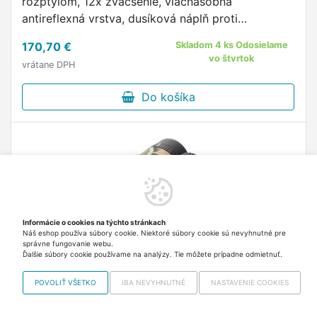
rozptylom, 12x zväčšenie, viacnásobná
antireflexná vrstva, dusíková náplň proti
zahmlievaniu šošoviek, otočné očnice,
170,70 €
Skladom 4 ks Odosielame
pogumovanie pre pevný úchop, možnosť
vo štvrtok
vrátane DPH
uchytenia na …
Do košíka
Informácie o cookies na týchto stránkach
Náš eshop používa súbory cookie. Niektoré súbory cookie sú nevyhnutné pre
správne fungovanie webu.
Ďalšie súbory cookie používame na analýzy. Tie môžete prípadne odmietnuť.
POVOLIŤ VŠETKO
IBA NEVYHNUTNÉ
NASTAVENIE COOKIES
Ďalekohľad Levenhuk Camo 10x42 Rind