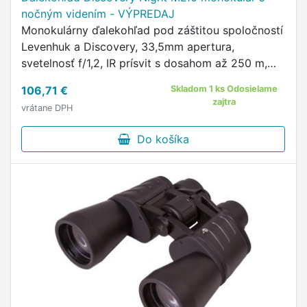
nočným videním - VÝPREDAJ
Monokulárny ďalekohľad pod záštitou spoločností
Levenhuk a Discovery, 33,5mm apertura,
svetelnosť f/1,2, IR prísvit s dosahom až 250 m,
videorekordér s podporou SXGA záznamu vo
106,71 €
Skladom 1 ks Odosielame
formáte AVI, displej pre …
zajtra
vrátane DPH
Do košíka