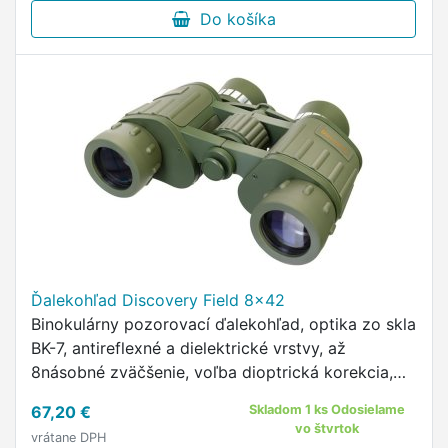
Do košíka
Ďalekohľad Discovery Field 8x42
Binokulárny pozorovací ďalekohľad, optika zo skla
BK-7, antireflexné a dielektrické vrstvy, až
8násobné zväčšenie, voľba dioptrická korekcia,
18mm očný reliéf, otočné a posuvné očnice z
67,20 €
Skladom 1 ks Odosielame
gumy, vysoká odolnosť …
vo štvrtok
vrátane DPH