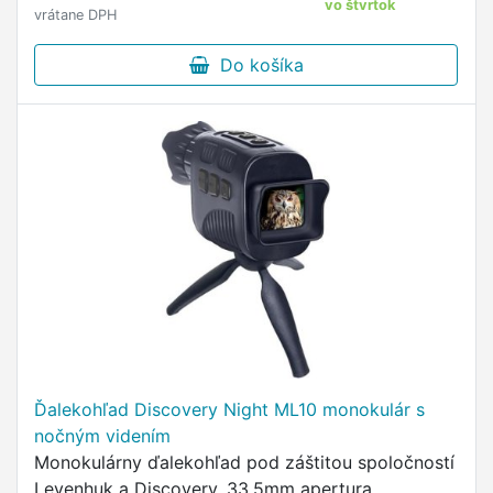
vo štvrtok
vrátane DPH
Do košíka
Ďalekohľad Discovery Night ML10 monokulár s
nočným videním
Monokulárny ďalekohľad pod záštitou spoločností
Levenhuk a Discovery, 33,5mm apertura,