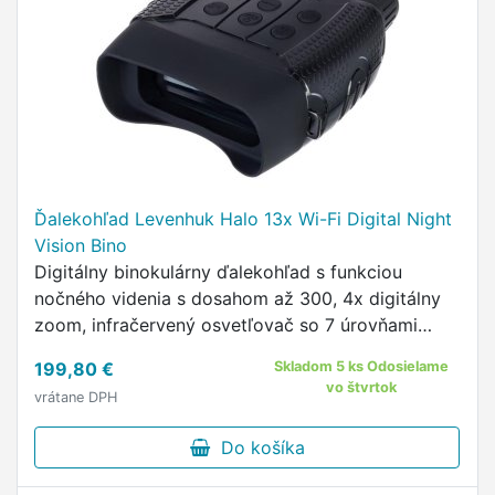
Ďalekohľad Levenhuk Halo 13x Wi-Fi Digital Night
Vision Bino
Digitálny binokulárny ďalekohľad s funkciou
nočného videnia s dosahom až 300, 4x digitálny
zoom, infračervený osvetľovač so 7 úrovňami
jasu, WiFi a aplikácia pre smartfóny, až 10 hodín
199,80 €
Skladom 5 ks Odosielame
na 6 AA batérií.
vo štvrtok
vrátane DPH
Do košíka