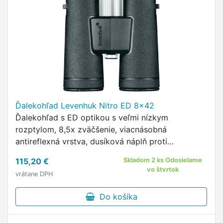
Ďalekohľad Levenhuk Nitro ED 8x42
Ďalekohľad s ED optikou s veľmi nízkym
rozptylom, 8,5x zväčšenie, viacnásobná
antireflexná vrstva, dusíková náplň proti
zahmlievaniu šošoviek, otočné očnice,
115,20 €
Skladom 2 ks Odosielame
pogumovanie pre pevný úchop, možnosť
vo štvrtok
vrátane DPH
uchytenia na …
Do košíka