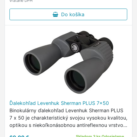
vrátane DPH
Do košíka
Ďalekohľad Levenhuk Sherman PLUS 7x50
Binokulárny ďalekohľad Levenhuk Sherman PLUS
7 x 50 je charakteristický svojou vysokou kvalitou,
optikou s niekoľkonásobnou antireflexnou vrstvou
na všetkých plochách, klasickým dizajnom a
Skladom 3 ks Odosielame