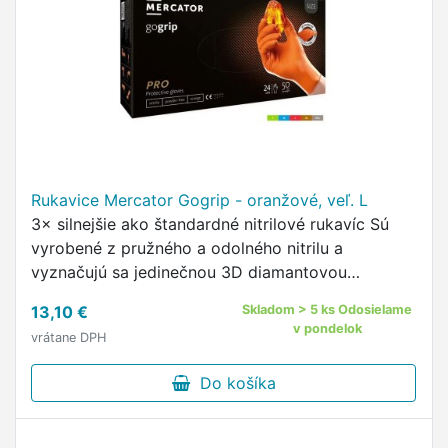
Rukavice Mercator Gogrip - oranžové, veľ. L
3× silnejšie ako štandardné nitrilové rukavíc Sú
vyrobené z pružného a odolného nitrilu a
vyznačujú sa jedinečnou 3D diamantovou
štruktúrou, ktorá zaisťuje pevný a stabilný úchop
13,10 €
Skladom > 5 ks Odosielame
Vnútorná strana rukavíc …
v pondelok
vrátane DPH
Do košíka