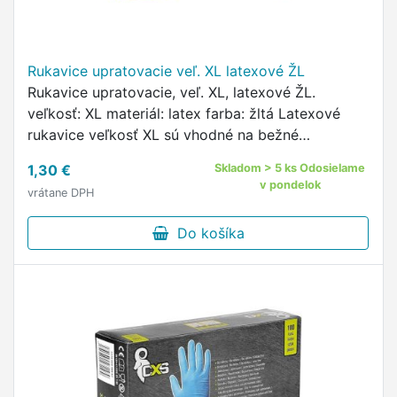
Rukavice upratovacie veľ. XL latexové ŽL
Rukavice upratovacie, veľ. XL, latexové ŽL.
veľkosť: XL materiál: latex farba: žltá Latexové
rukavice veľkosť XL sú vhodné na bežné
upratovanie domácnosti aj záhrady.
1,30 €
Skladom > 5 ks Odosielame
v pondelok
vrátane DPH
Do košíka