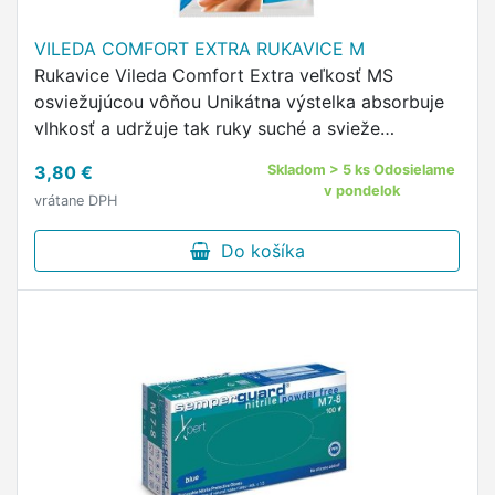
VILEDA COMFORT EXTRA RUKAVICE M
Rukavice Vileda Comfort Extra veľkosť MS
osviežujúcou vôňou Unikátna výstelka absorbuje
vlhkosť a udržuje tak ruky suché a svieže
Harmanček a hydratačný krém vyživujú ruky
3,80 €
Skladom > 5 ks Odosielame
Poskytujú antibakteriálnu ochranu …
v pondelok
vrátane DPH
Do košíka