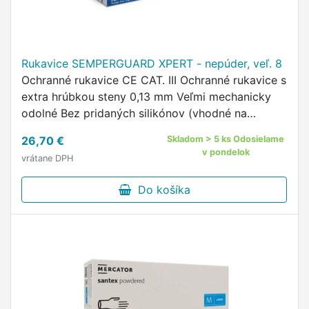
Rukavice SEMPERGUARD XPERT - nepúder, veľ. 8
Ochranné rukavice CE CAT. III Ochranné rukavice s
extra hrúbkou steny 0,13 mm Veľmi mechanicky
odolné Bez pridaných silikónov (vhodné na
lakovanie) Dobrá chemická odolnosť (obľúbené vo
26,70 €
Skladom > 5 ks Odosielame
farmácii) Dermatologicky …
v pondelok
vrátane DPH
Do košíka