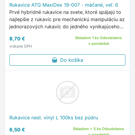
Rukavice ATG MaxiDex 19-007 - máčané, veľ. 6
Prvé hybridné rukavice na svete, ktoré spájajú to
najlepšie z rukavíc pre mechanickú manipuláciu az
jednorazových rukavíc do jedného vynikajúceho
výrobku Rukavice majú virucidný účinok vďaka
8,70 €
Skladom 1 ks Odosielame
patentovanej…
v pondelok
vrátane DPH
Do košíka
Rukavice nest. vinyl L 100ks bez púdru
6,50 €
Skladom > 5 ks Odosielame
v pondelok