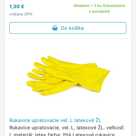
domácnosti i záhrady.
1,30 €
Skladom > 5 ks Odosielame
v pondelok
vrátane DPH
Do košíka
Rukavice upratovacie veľ. L latexové ŽL
Rukavice upratovacie, vel. L, latexové ŽL. veľkosť:
L materiál: latex farba: žltá Latexové rukavice