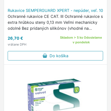
Rukavice SEMPERGUARD XPERT - nepúder, veľ. 10
Ochranné rukavice CE CAT. III Ochranné rukavice s
extra hrúbkou steny 0,13 mm Veľmi mechanicky
odolné Bez pridaných silikónov (vhodné na
lakovanie) Dobrá chemická odolnosť (obľúbené vo
26,70 €
Skladom > 5 ks Odosielame
farmácii) Dermatologicky …
v pondelok
vrátane DPH
Do košíka