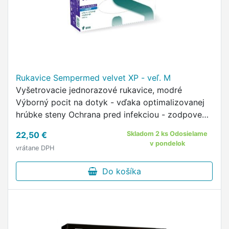
Rukavice Sempermed velvet XP - veľ. M
Vyšetrovacie jednorazové rukavice, modré
Výborný pocit na dotyk - vďaka optimalizovanej
hrúbke steny Ochrana pred infekciou - zodpovedá
norme EN 455-1 a ASTM F 1671 Vysoký komfort
22,50 €
Skladom 2 ks Odosielame
nosenia vďaka mäkkému materiálu …
v pondelok
vrátane DPH
Do košíka