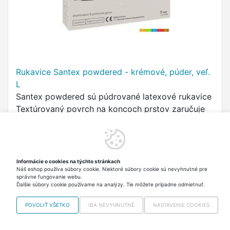
Rukavice Santex powdered - krémové, púder, veľ.
L
Santex powdered sú púdrované latexové rukavice
Textúrovaný povrch na koncoch prstov zaručuje
pevný úchop pri aktivitách Santex powdered sú
púdrované rukavice, ktoré znižujú potenie rúk pri
11,00 €
Skladom 5 ks Odosielame
používaní …
v pondelok
vrátane DPH
Informácie o cookies na týchto stránkach
Náš eshop používa súbory cookie. Niektoré súbory cookie sú nevyhnutné pre
Do košíka
správne fungovanie webu.
Ďalšie súbory cookie používame na analýzy. Tie môžete prípadne odmietnuť.
POVOLIŤ VŠETKO
IBA NEVYHNUTNÉ
NASTAVENIE COOKIES