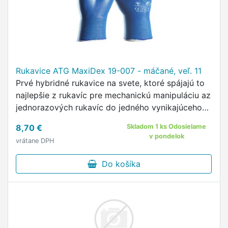
Rukavice ATG MaxiDex 19-007 - máčané, veľ. 11
Prvé hybridné rukavice na svete, ktoré spájajú to
najlepšie z rukavíc pre mechanickú manipuláciu az
jednorazových rukavíc do jedného vynikajúceho
výrobku Rukavice majú virucidný účinok vďaka
8,70 €
Skladom 1 ks Odosielame
patentovanej…
v pondelok
vrátane DPH
Do košíka