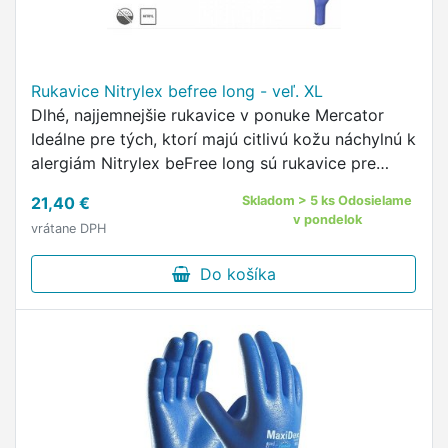
Rukavice Nitrylex befree long - veľ. XL
Dlhé, najjemnejšie rukavice v ponuke Mercator
Ideálne pre tých, ktorí majú citlivú kožu náchylnú k
alergiám Nitrylex beFree long sú rukavice pre
tých, ktorí potrebujú jemný, ale pevný výrobok
21,40 €
Skladom > 5 ks Odosielame
Absencia chemických …
v pondelok
vrátane DPH
Do košíka