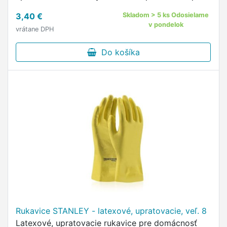
vo vlhkých a suchých podmienkach Materiál:
3,40 €
Skladom > 5 ks Odosielame
prírodný latex Veľkosť: …
v pondelok
vrátane DPH
Do košíka
Rukavice STANLEY - latexové, upratovacie, veľ. 8
Latexové, upratovacie rukavice pre domácnosť