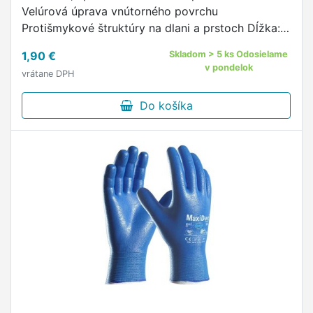
Velúrová úprava vnútorného povrchu
Protišmykové štruktúry na dlani a prstoch Dĺžka:
30 cm Množstvo v originálnom balení 12 párov EN
1,90 €
Skladom > 5 ks Odosielame
420
v pondelok
vrátane DPH
Do košíka