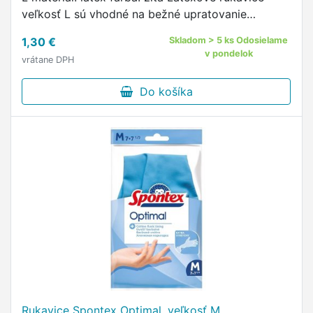
veľkosť L sú vhodné na bežné upratovanie
domácnosti i záhrady.
1,30 €
Skladom > 5 ks Odosielame
v pondelok
vrátane DPH
Do košíka
Rukavice Spontex Optimal, veľkosť M