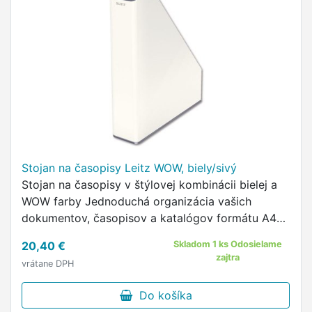
Stojan na časopisy Leitz WOW, biely/sivý
Stojan na časopisy v štýlovej kombinácii bielej a
WOW farby Jednoduchá organizácia vašich
dokumentov, časopisov a katalógov formátu A4
Stojan je vyrobený z pevného lesklého plastu
20,40 €
Skladom 1 ks Odosielame
Kapacita odkladania 6,0 cm …
zajtra
vrátane DPH
Do košíka