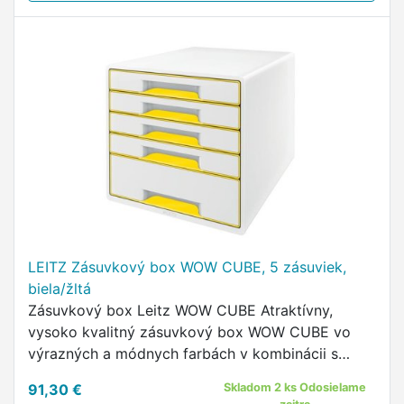
LEITZ Zásuvkový box WOW CUBE, 5 zásuviek,
biela/žltá
Zásuvkový box Leitz WOW CUBE Atraktívny,
vysoko kvalitný zásuvkový box WOW CUBE vo
výrazných a módnych farbách v kombinácii s
bielou a lesklým povrchom, ktorý dotvára
91,30 €
Skladom 2 ks Odosielame
prémiový vzhľad.