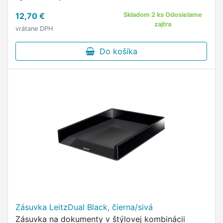
Dvojfarebné prevedenie a lesklý povrch vytvára
12,70 €
Skladom 2 ks Odosielame
unikátny dojem.
zajtra
vrátane DPH
Do košíka
Zásuvka LeitzDual Black, čierna/sivá
Zásuvka na dokumenty v štýlovej kombinácii