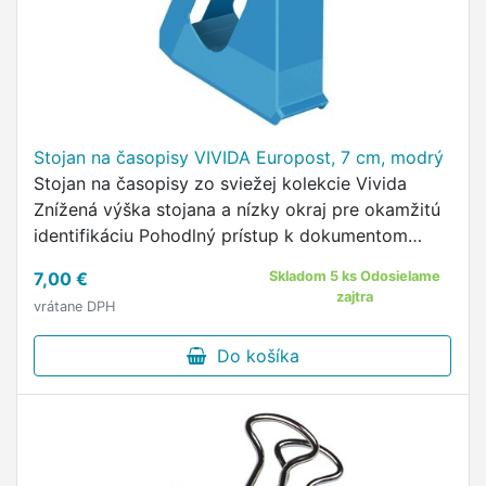
Stojan na časopisy VIVIDA Europost, 7 cm, modrý
Stojan na časopisy zo sviežej kolekcie Vivida
Znížená výška stojana a nízky okraj pre okamžitú
identifikáciu Pohodlný prístup k dokumentom
Kapacita ukladania: 7,0 cm Rozmery: 7,2 × 25,6 ×
7,00 €
Skladom 5 ks Odosielame
26,0 cm (š × v …
zajtra
vrátane DPH
Do košíka