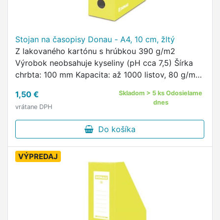
Stojan na časopisy Donau - A4, 10 cm, žltý
Z lakovaného kartónu s hrúbkou 390 g/m2
Výrobok neobsahuje kyseliny (pH cca 7,5) Šírka
chrbta: 100 mm Kapacita: až 1000 listov, 80 g/m2
S výrezom uľahčujúcim vkladanie a vyberanie
1,50 €
Skladom > 5 ks Odosielame
krabice z regálu Certifik
dnes
vrátane DPH
Do košíka
VÝPREDAJ