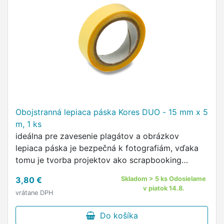
Obojstranná lepiaca páska Kores DUO - 15 mm x 5
m, 1 ks
ideálna pre zavesenie plagátov a obrázkov
lepiaca páska je bezpečná k fotografiám, vďaka
tomu je tvorba projektov ako scrapbooking
jednoduchá a čistá jednoduché použitie
3,80 €
Skladom > 5 ks Odosielame
dodávame tieto rozmery: 15 mm a 30 mm
v piatok 14.8.
vrátane DPH
Do košíka