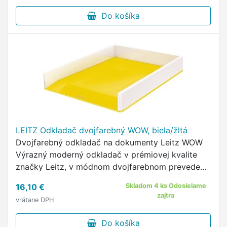
Do košíka
LEITZ Odkladač dvojfarebný WOW, biela/žltá
Dvojfarebný odkladač na dokumenty Leitz WOW
Výrazný moderný odkladač v prémiovej kvalite
značky Leitz, v módnom dvojfarebnom prevedení
a so štýlovým lesklým povrchom, ktorý sa hodí do
16,10 €
Skladom 4 ks Odosielame
každej kancelárie.
zajtra
vrátane DPH
Do košíka