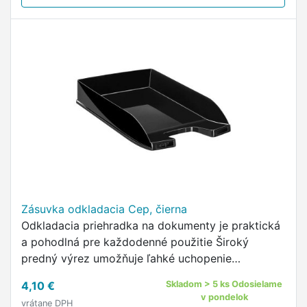
Zásuvka odkladacia Cep, čierna
Odkladacia priehradka na dokumenty je praktická
a pohodlná pre každodenné použitie Široký
predný výrez umožňuje ľahké uchopenie
dokumentov aj pri stohovaní viacerých priehradok
4,10 €
Skladom > 5 ks Odosielame
Špeciálny okraj na spodnej strane …
v pondelok
vrátane DPH