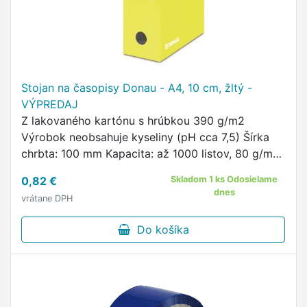
Stojan na časopisy Donau - A4, 10 cm, žltý -
VÝPREDAJ
Z lakovaného kartónu s hrúbkou 390 g/m2
Výrobok neobsahuje kyseliny (pH cca 7,5) Šírka
chrbta: 100 mm Kapacita: až 1000 listov, 80 g/m2
S výrezom uľahčujúcim vkladanie a vyberanie
0,82 €
Skladom 1 ks Odosielame
krabice z regálu Certifik
dnes
vrátane DPH
Do košíka