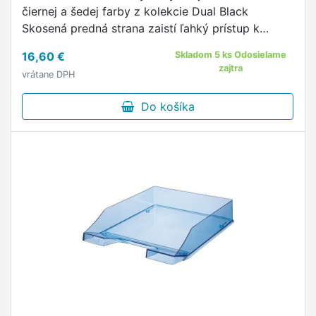
čiernej a šedej farby z kolekcie Dual Black
Skosená predná strana zaistí ľahký prístup k
dokumentom A4 Odkladač na dokumenty je
16,60 €
Skladom 5 ks Odosielame
vyrobený z pevného lesklého plastu.
zajtra
vrátane DPH
Do košíka