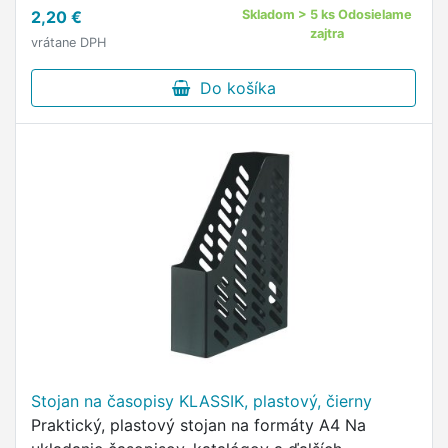
uľahčenie vkladania / vyberania a päť popisných
2,20 €
Skladom > 5 ks Odosielame
strán Vďaka špeciálnej …
zajtra
vrátane DPH
Do košíka
Stojan na časopisy KLASSIK, plastový, čierny
Praktický, plastový stojan na formáty A4 Na