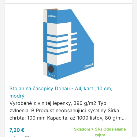
Stojan na časopisy Donau - A4, kart., 10 cm,
modrý
Vyrobené z vlnitej lepenky, 390 g/m2 Typ
zvlnenia: B Produkt neobsahujúci kyseliny Šírka
chrbta: 100 mm Kapacita: až 1000 listov, 80 g/m2
So zárezom pre uľahčenie nakladania a vykladania
7,20 €
Skladom > 5 ks Odosielame
krabice z police …
zajtra