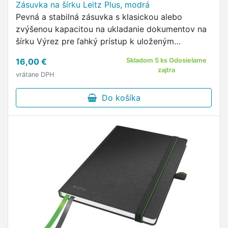
Zásuvka na šírku Leitz Plus, modrá
Pevná a stabilná zásuvka s klasickou alebo
zvýšenou kapacitou na ukladanie dokumentov na
šírku Výrez pre ľahký prístup k uloženým
dokumentom a patentovaný systém Press&Click
16,00 €
Skladom 5 ks Odosielame
zaručujúci stabilné stohovanie …
zajtra
vrátane DPH
Do košíka