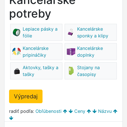
potreby
Lepiace pásky a
Kancelárske
fólie
sponky a klipy
Kancelárske
Kancelárske
pripináčiky
doplnky
Aktovky, tašky a
Stojany na
tašky
časopisy
Výpredaj
radiť podľa:
Obľúbenosti
Ceny
Názvu