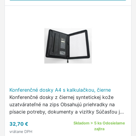
Konferenčné dosky A4 s kalkulačkou, čierne
Konferenčné dosky z čiernej syntetickej kože
uzatvárateľné na zips Obsahujú priehradky na
písacie potreby, dokumenty a vizitky Súčasťou je
poznámkový blok a kalkulačka Farba: čierna
32,70 €
Skladom > 5 ks Odosielame
zajtra
vrátane DPH