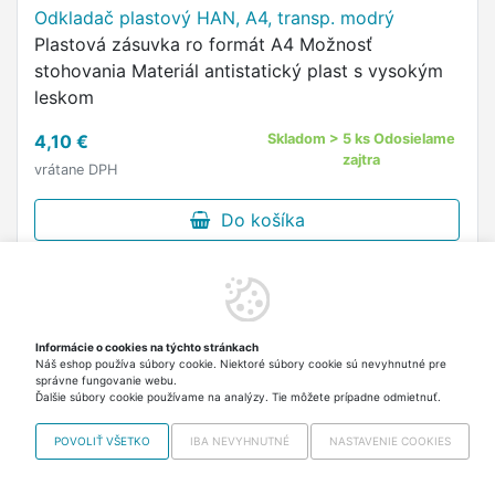
Odkladač plastový HAN, A4, transp. modrý
Plastová zásuvka ro formát A4 Možnosť
stohovania Materiál antistatický plast s vysokým
leskom
4,10 €
Skladom > 5 ks Odosielame
zajtra
vrátane DPH
Do košíka
Informácie o cookies na týchto stránkach
Náš eshop používa súbory cookie. Niektoré súbory cookie sú nevyhnutné pre
správne fungovanie webu.
Ďalšie súbory cookie používame na analýzy. Tie môžete prípadne odmietnuť.
POVOLIŤ VŠETKO
IBA NEVYHNUTNÉ
NASTAVENIE COOKIES