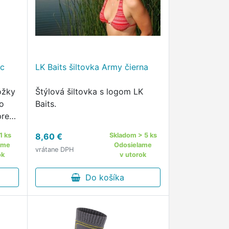
ic
LK Baits šiltovka Army čierna
ožky
Štýlová šiltovka s logom LK
to
Baits.
pre
1 ks
8,60 €
Skladom > 5 ks
ame
Odosielame
vrátane DPH
ok
v utorok
Do košíka