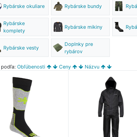
Rybárske okuliare
Rybárske bundy
Rybá
Rybárske
Rybárske mikiny
Rybá
komplety
Doplnky pre
Rybárske vesty
rybárov
ť podľa:
Obľúbenosti
Ceny
Názvu