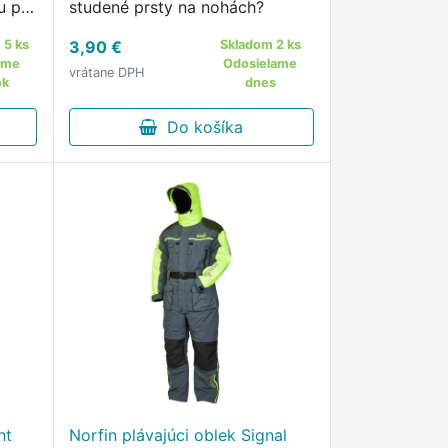
u pre
studené prsty na nohách?
ode
 5 ks
3,90 €
Skladom 2 ks
ame
Odosielame
vrátane DPH
ok
dnes
Do košíka
ht
Norfin plávajúci oblek Signal