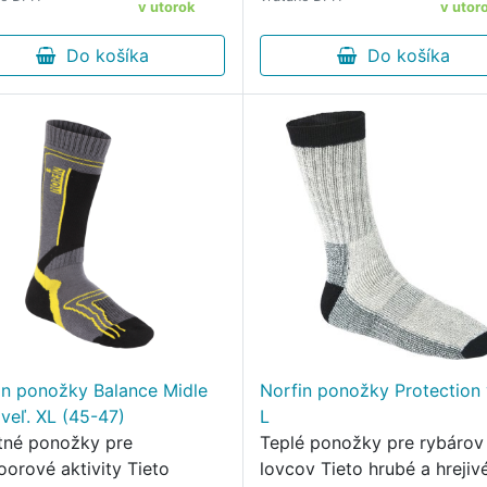
v utorok
v utor
Do košíka
Do košíka
in ponožky Balance Midle
Norfin ponožky Protection 
veľ. XL (45-47)
L
itné ponožky pre
Teplé ponožky pre rybárov
oorové aktivity Tieto
lovcov Tieto hrubé a hrejiv