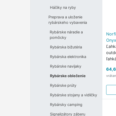
Háčiky na ryby
Preprava a uloženie
rybárskeho vybavenia
Rybárske náradie a
Norf
pomôcky
Onyx
Ľahk
Rybárska bižutéria
outd
Rybárska elektronika
ľahk
pre 
Rybárske navijaky
64,6
nadš
Rybárske oblečenie
vráta
Rybárske prúty
Rybárske stojany a vidličky
Rybársky camping
Signalizátory záberu