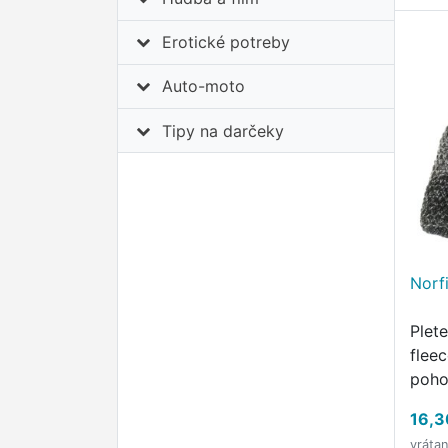
Erotické potreby
Auto-moto
Tipy na darčeky
Norf
Plet
flee
poho
16,3
vráta