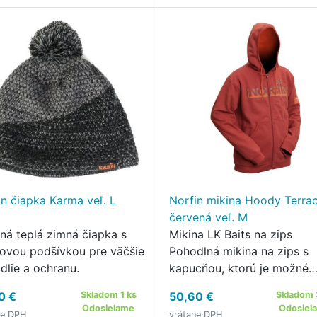
in čiapka Karma veľ. L
Norfin mikina Hoody Terra
červená veľ. M
ená teplá zimná čiapka s
Mikina LK Baits na zips
covou podšívkou pre väčšie
Pohodlná mikina na zips s
dlie a ochranu.
kapucňou, ktorú je možné
stiahnuť pomocou šnúrky.
0 €
Skladom 1 ks
50,60 €
Skladom 
Odosielame
Odosiel
ne DPH
vrátane DPH