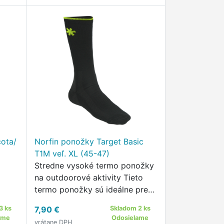
cota/
Norfin ponožky Target Basic
T1M veľ. XL (45-47)
Stredne vysoké termo ponožky
na outdoorové aktivity Tieto
termo ponožky sú ideálne pre
širokú škálu outdoorových
3 ks
7,90 €
Skladom 2 ks
aktivít.
ame
Odosielame
vrátane DPH