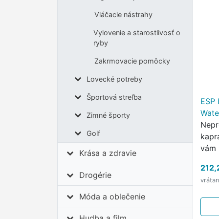
Vláčacie nástrahy
Vylovenie a starostlivosť o
ryby
Zakrmovacie pomôcky
Lovecké potreby
Športová streľba
ESP 
Wate
Zimné športy
Nepr
Golf
kapr
vám 
Krása a zdravie
bund
212,
Drogérie
vráta
Móda a oblečenie
Hudba a film