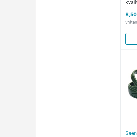
kval
voľb
8,50
poľo
vráta
outd
chlad
Saen