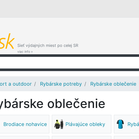
Sieť výdajných miest po celej SR
viac info »
ort a outdoor
Rybárske potreby
Rybárske oblečenie
ybárske oblečenie
Brodiace nohavice
Plávajúce obleky
Rybá