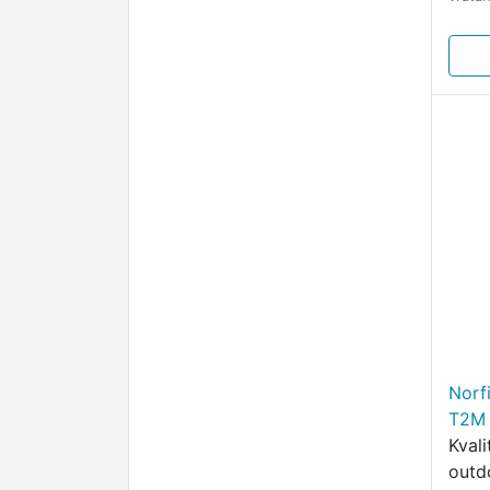
Norf
T2M 
Kval
outd