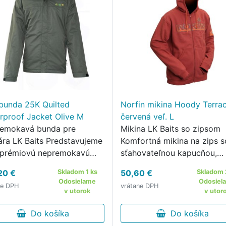
bunda 25K Quilted
Norfin mikina Hoody Terra
rproof Jacket Olive M
červená veľ. L
emokavá bunda pre
Mikina LK Baits so zipsom
ára LK Baits Predstavujeme
Komfortná mikina na zips s
prémiovú nepremokavú
sťahovateľnou kapucňou,
u pre lov kaprov.
ideálna pre každodenné
20 €
Skladom 1 ks
50,60 €
Skladom 
nosenie.
Odosielame
Odosiel
ne DPH
vrátane DPH
v utorok
v utor
Do košíka
Do košíka