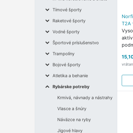
Tímové športy
Norf
Raketové športy
T2A 
Vyso
Vodné športy
aktí
Športové príslušenstvo
podm
odvo
Trampolíny
15,1
komf
Bojové športy
vráta
Atletika a behanie
Rybárske potreby
Krmivá, návnady a nástrahy
Vlasce a šnúry
Náväzce na ryby
Jigové hlavy