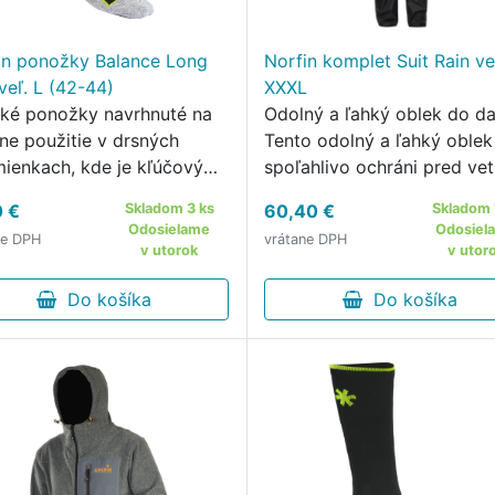
in ponožky Balance Long
Norfin komplet Suit Rain ve
veľ. L (42-44)
XXXL
ké ponožky navrhnuté na
Odolný a ľahký oblek do d
vne použitie v drsných
Tento odolný a ľahký oblek
ienkach, kde je kľúčový
spoľahlivo ochráni pred ve
d vlhkosti a tepelný
aj silným dažďom.
0 €
Skladom 3 ks
60,40 €
Skladom 
ort.
Odosielame
Odosiel
ne DPH
vrátane DPH
v utorok
v utor
Do košíka
Do košíka