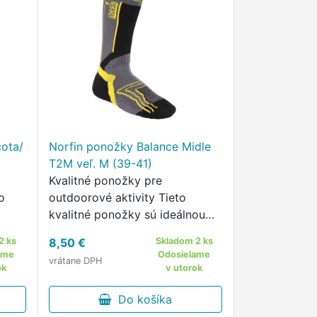
cota/
Norfin ponožky Balance Midle
T2M veľ. M (39-41)
Kvalitné ponožky pre
o
outdoorové aktivity Tieto
kvalitné ponožky sú ideálnou
voľbou pre rybárčenie,
2 ks
8,50 €
Skladom 2 ks
poľovníctvo a ďalšie
ame
Odosielame
vrátane DPH
outdoorové aktivity v
ok
v utorok
chladnejších teplotách.
Do košíka