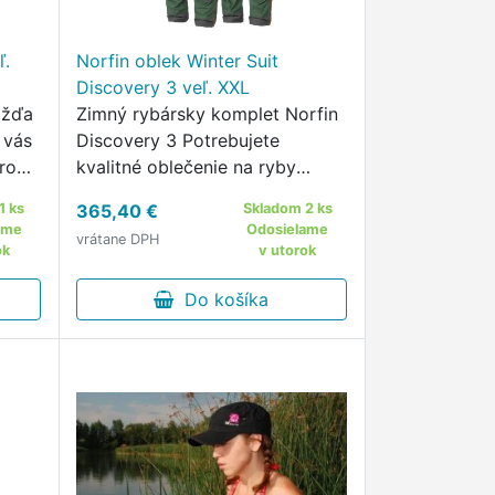
ľ.
Norfin oblek Winter Suit
Discovery 3 veľ. XXL
ažďa
Zimný rybársky komplet Norfin
 vás
Discovery 3 Potrebujete
trom
kvalitné oblečenie na ryby
alebo do prírody?
1 ks
365,40 €
Skladom 2 ks
ame
Odosielame
vrátane DPH
ok
v utorok
Do košíka