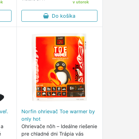
ok
v utorok
Do košíka
veľ.
Norfin ohrievač Toe warmer by
only hot
 a
Ohrievače nôh – Ideálne riešenie
é
pre chladné dni Trápia vás