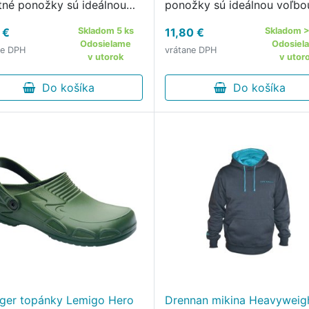
itné ponožky sú ideálnou
ponožky sú ideálnou voľbo
ou pre rybárčenie,
chladné dni strávené pri v
 €
Skladom 5 ks
11,80 €
Skladom >
vníctvo a ďalšie
alebo v prírode.
Odosielame
Odosiel
ne DPH
vrátane DPH
oorové aktivity v
v utorok
v utor
nejších teplotách.
Do košíka
Do košíka
ger topánky Lemigo Hero
Drennan mikina Heavyweig