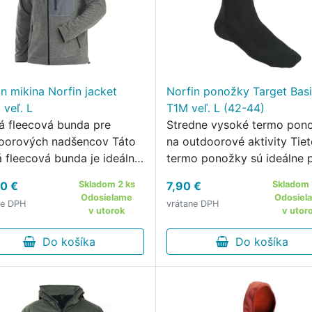
in mikina Norfin jacket
Norfin ponožky Target Bas
 veľ. L
T1M veľ. L (42-44)
á fleecová bunda pre
Stredne vysoké termo pon
oorových nadšencov Táto
na outdoorové aktivity Tie
á fleecová bunda je ideálna
termo ponožky sú ideálne 
všetkých outdoorových
širokú škálu outdoorových
0 €
Skladom 2 ks
7,90 €
Skladom 
encov.
aktivít.
Odosielame
Odosiel
ne DPH
vrátane DPH
v utorok
v utor
Do košíka
Do košíka