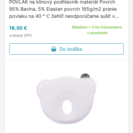
POVLAK na klinový podhlavník materiál Povrch
95% Bavlna, 5% Elastan povrch 165g/m2 pranie
povlaku na 40 ° C žehliť neodporúčame sušiť v
sušičke neodporúčame zapínanie na zips
18,50 €
Skladom > 5 ks Odosielame
náhradný povlak na klinový …
v pondelok
vrátane DPH
Do košíka