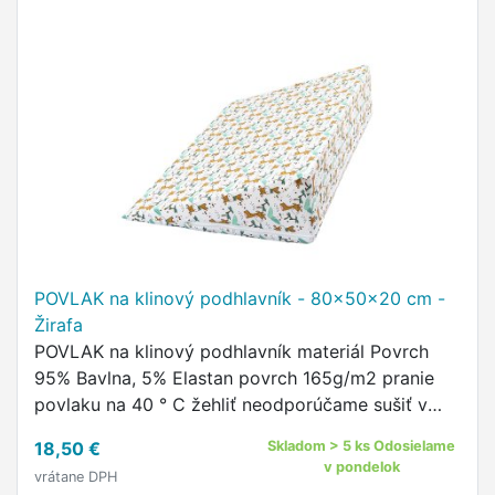
POVLAK na klinový podhlavník - 80x50x20 cm -
Žirafa
POVLAK na klinový podhlavník materiál Povrch
95% Bavlna, 5% Elastan povrch 165g/m2 pranie
povlaku na 40 ° C žehliť neodporúčame sušiť v
sušičke neodporúčame zapínanie na zips
18,50 €
Skladom > 5 ks Odosielame
náhradný povlak na klinový …
v pondelok
vrátane DPH