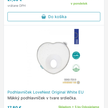
povlaku prania …
v pondelok
vrátane DPH
Do košíka
Podhlavníček LoveNest Original White EU
Mäkký podhlavníček v tvare srdiečka.
17,80 €
Skladom > 5 ks Odosielame