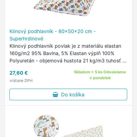
Klinový podhlavník - 80x50x20 cm -
Superhrdinové
Klinový podhlavník povlak je z materiálu elastan
160g/m2 95% Bavlna, 5% Elastan výplň 100%
Polyuretán - objemová hustota 21 kg/m3 tuhosť -
odpor proti stlačeniu: 4,0 kPa údržba vrchného
27,60 €
Skladom > 5 ks Odosielame
povlaku prania …
v pondelok
vrátane DPH
Do košíka