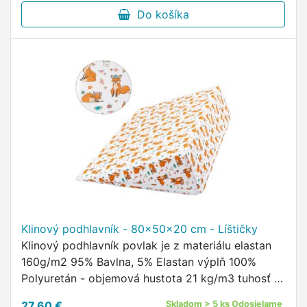
Do košíka
Klinový podhlavník - 80x50x20 cm - Líštičky
Klinový podhlavník povlak je z materiálu elastan
160g/m2 95% Bavlna, 5% Elastan výplň 100%
Polyuretán - objemová hustota 21 kg/m3 tuhosť -
odpor proti stlačeniu: 4,0 kPa údržba vrchného
27,60 €
Skladom > 5 ks Odosielame