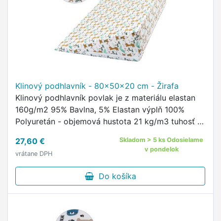
Klinový podhlavník - 80x50x20 cm - Žirafa
Klinový podhlavník povlak je z materiálu elastan
160g/m2 95% Bavlna, 5% Elastan výplň 100%
Polyuretán - objemová hustota 21 kg/m3 tuhosť -
odpor proti stlačeniu: 4,0 kPa údržba vrchného
27,60 €
Skladom > 5 ks Odosielame
povlaku prania …
v pondelok
vrátane DPH
Do košíka