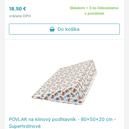
sušičke neodporúčame zapínanie na zips
18,50 €
Skladom > 5 ks Odosielame
náhradný povlak na klinový …
v pondelok
vrátane DPH
Do košíka
POVLAK na klinový podhlavník - 80x50x20 cm -
Superhrdinové