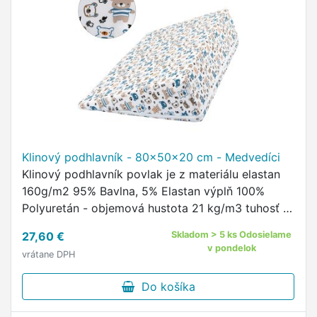
Klinový podhlavník - 80x50x20 cm - Medvedíci
Klinový podhlavník povlak je z materiálu elastan
160g/m2 95% Bavlna, 5% Elastan výplň 100%
Polyuretán - objemová hustota 21 kg/m3 tuhosť -
odpor proti stlačeniu: 4,0 kPa údržba vrchného
27,60 €
Skladom > 5 ks Odosielame
povlaku prania …
v pondelok
vrátane DPH
Do košíka