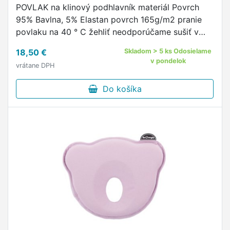
POVLAK na klinový podhlavník materiál Povrch
95% Bavlna, 5% Elastan povrch 165g/m2 pranie
povlaku na 40 ° C žehliť neodporúčame sušiť v
sušičke neodporúčame zapínanie na zips
18,50 €
Skladom > 5 ks Odosielame
náhradný povlak na klinový …
v pondelok
vrátane DPH
Do košíka