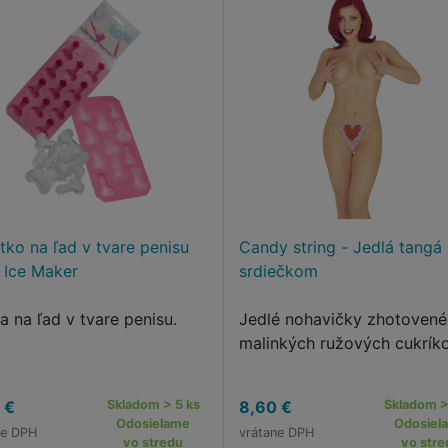
tko na ľad v tvare penisu
Candy string - Jedlá tangá
 Ice Maker
srdiečkom
a na ľad v tvare penisu.
Jedlé nohavičky zhotovené
malinkých ružových cukríko
 €
Skladom > 5 ks
8,60 €
Skladom >
Odosielame
Odosiel
ne DPH
vrátane DPH
vo stredu
vo stre