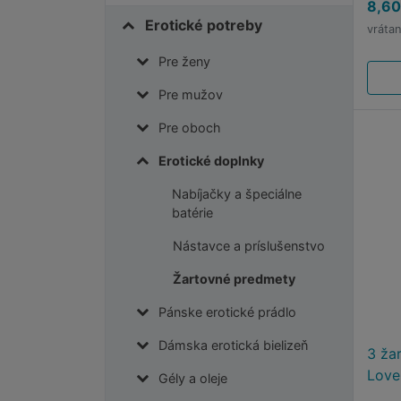
8,60
Erotické potreby
vráta
Pre ženy
Pre mužov
Pre oboch
Erotické doplnky
Nabíjačky a špeciálne
batérie
Nástavce a príslušenstvo
Žartovné predmety
Pánske erotické prádlo
Dámska erotická bielizeň
3 ža
Love
Gély a oleje