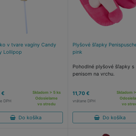
tko v tvare vagíny Candy
Plyšové šľapky Penispusch
y Lollipop
pink
Pohodlné plyšové šľapky s
penisom na vrchu.
 €
Skladom > 5 ks
11,70 €
Skladom >
Odosielame
Odosiel
ne DPH
vrátane DPH
vo stredu
vo stre
Do košíka
Do košíka