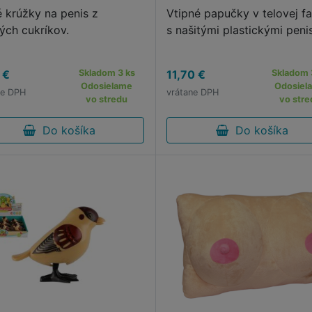
é krúžky na penis z
Vtipné papučky v telovej f
vých cukríkov.
s našitými plastickými peni
 €
Skladom 3 ks
11,70 €
Skladom 
Odosielame
Odosiel
ne DPH
vrátane DPH
vo stredu
vo stre
Do košíka
Do košíka