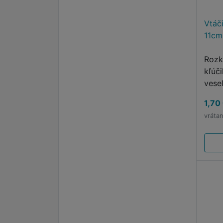
Vtáči
11cm
Rozk
kľúči
vese
podl
1,70
vráta