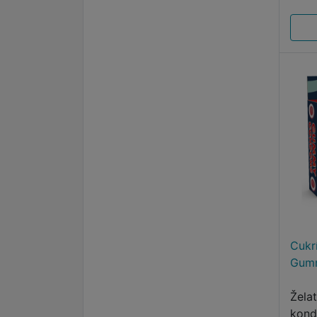
Cukr
Gum
Želat
kond