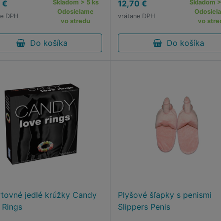
 €
Skladom > 5 ks
12,70 €
Skladom >
Odosielame
Odosiel
ne DPH
vrátane DPH
vo stredu
vo stre
Do košíka
Do košíka
rtovné jedlé krúžky Candy
Plyšové šľapky s penismi
 Rings
Slippers Penis