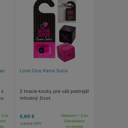
 so
Love Dice Kama Sutra
 z
2 hracie kocky pre váš pestrejší
v.
milostný život.
 5 ks
5,60 €
Skladom > 5 ks
ame
Odosielame
vrátane DPH
du
vo stredu