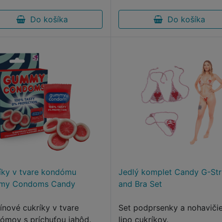
Do košíka
Do košíka
íky v tvare kondómu
Jedlý komplet Candy G-Str
my Condoms Candy
and Bra Set
ínové cukríky v tvare
Set podprsenky a nohaviči
ómov s príchuťou jahôd.
lipo cukríkov.