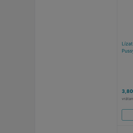
Líza
Puss
3,80
vráta