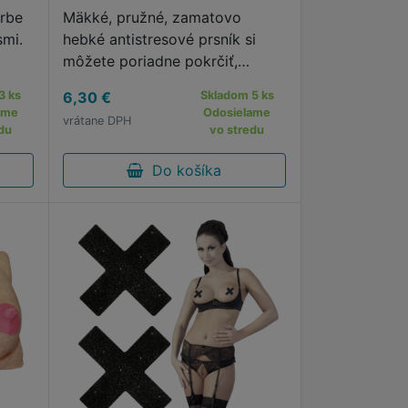
arbe
Mäkké, pružné, zamatovo
smi.
hebké antistresové prsník si
môžete poriadne pokrčiť,
požmoliť a stlačiť.
3 ks
6,30 €
Skladom 5 ks
ame
Odosielame
vrátane DPH
du
vo stredu
Do košíka