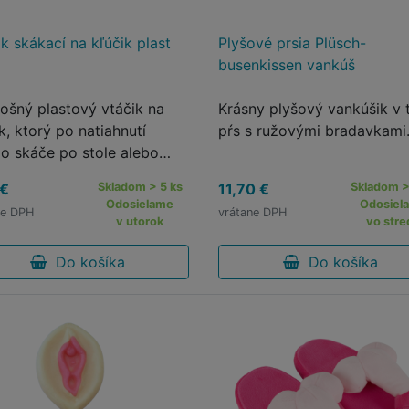
k skákací na kľúčik plast
Plyšové prsia Plüsch-
busenkissen vankúš
ošný plastový vtáčik na
Krásny plyšový vankúšik v 
k, ktorý po natiahnutí
pŕs s ružovými bradavkami
lo skáče po stole alebo
ahe.
 €
Skladom > 5 ks
11,70 €
Skladom >
Odosielame
Odosiel
ne DPH
vrátane DPH
v utorok
vo stre
Do košíka
Do košíka