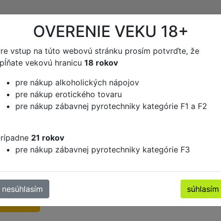
OVERENIE VEKU 18+
re vstup na túto webovú stránku prosím potvrďte, že
pĺňate vekovú hranicu
18 rokov
Sieť výdajných miest po celej SR
pre nákup alkoholických nápojov
viac info »
pre nákup erotického tovaru
pre nákup zábavnej pyrotechniky kategórie F1 a F2
otické potreby
Erotické doplnky
Žartovné predmety
rípadne
21 rokov
pre nákup zábavnej pyrotechniky kategórie F3
artovné predmety
nesúhlasím
súhlasím
ýpredaj