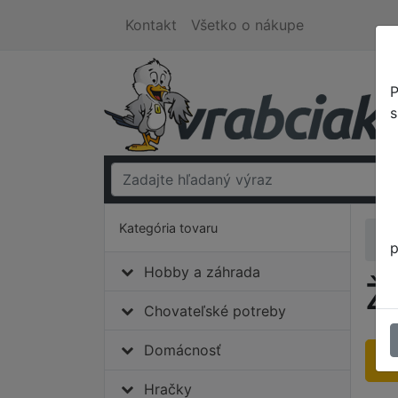
Kontakt
Všetko o nákupe
P
s
Kategória tovaru
Er
p
Hobby a záhrada
Ž
Chovateľské potreby
Domácnosť
V
Hračky