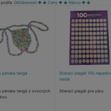
ť podľa:
Obľúbenosti
Ceny
Názvu
á pánske tangá
Stierací plagát 100 nápado
rande
á pánske tangá z ovocných
Stierací plagát pre páry.
kov.