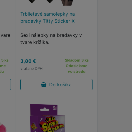
Trblietavé samolepky na
bradavky Titty Sticker X
tvare
Sexi nálepky na bradavky v
.
tvare krížika.
 5 ks
3,80 €
Skladom 3 ks
ame
Odosielame
vrátane DPH
du
vo stredu
Do košíka