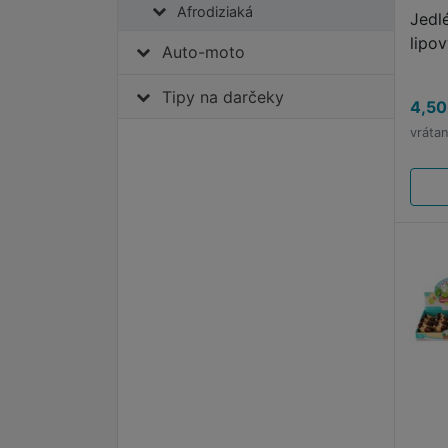
Afrodiziaká
Jedl
lipo
Auto-moto
Tipy na darčeky
4,50
vráta