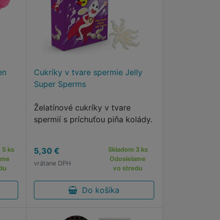
en
Cukríky v tvare spermie Jelly
Super Sperms
Želatínové cukríky v tvare
spermií s príchuťou piňa kolády.
 5 ks
5,30 €
Skladom 3 ks
ame
Odosielame
vrátane DPH
du
vo stredu
Do košíka