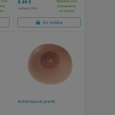
 5 ks
8,40 €
Skladom 3 ks
ame
Odosielame
vrátane DPH
du
vo stredu
Do košíka
Antistresové prsník