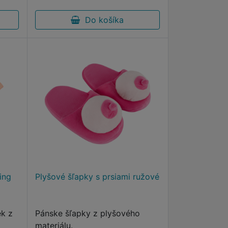
Do košíka
ing
Plyšové šľapky s prsiami ružové
ek z
Pánske šľapky z plyšového
materiálu.