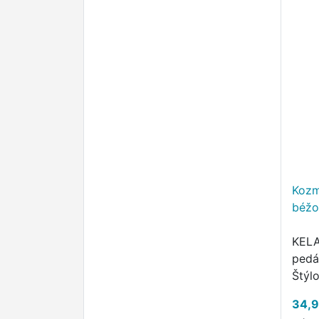
Kozm
béžo
KELA
pedá
Štýl
tich
34,9
diza