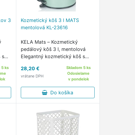
kov 3
Kozmetický kôš 3 l MATS
mentolová KL-23616
ý
KELA Mats – Kozmetický
pedálový kôš 3 l, mentolová
 s
Elegantný kozmetický kôš s
ným
tichým chodom a sviežim
 5 ks
28,20 €
Skladom 5 ks
farebným prevedením
ame
Odosielame
vrátane DPH
KELA
Kozmetický pedálový kôš KELA
lok
v pondelok
e
Mats 3 lv mentolovej
(nebelblau) matnej farbe je
Do košíka
moderným …