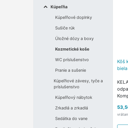
Kúpeľňa
Kúpeľňové doplnky
Sušiče rúk
Úložné dózy a boxy
Kozmetické koše
WC príslušenstvo
Kôš 
biel
Pranie a sušenie
Kúpeľňové závesy, tyče a
KELA
príslušenstvo
odpa
Komp
Kúpeľňový nábytok
chod
53,5
Zrkadlá a zrkadlá
úpra
vráta
Davin
Sedátka do vane
ideá