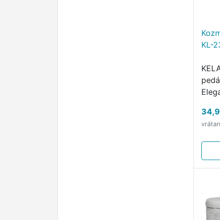
Kozm
KL-2
KELA
pedá
Eleg
tich
34,9
matn
vráta
pedá
šede
a pr