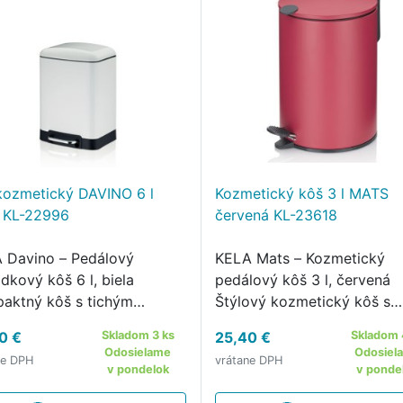
kozmetický DAVINO 6 l
Kozmetický kôš 3 l MATS
a KL-22996
červená KL-23618
 Davino – Pedálový
KELA Mats – Kozmetický
dkový kôš 6 l, biela
pedálový kôš 3 l, červená
aktný kôš s tichým
Štýlový kozmetický kôš s
om a elegantnou matnou
tichým chodom a výrazný
0 €
Skladom 3 ks
25,40 €
Skladom 
vou Pedálový kôš KELA
farebným prevedením
Odosielame
Odosiel
ne DPH
vrátane DPH
o 6 l vo farbe biela je
Kozmetický pedálový kôš 
v pondelok
v ponde
lnou voľbou do kúpeľne,
Mats 3 lv červenej matnej 