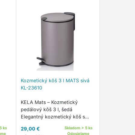
Kozmetický kôš 3 l MATS sivá
KL-23610
KELA Mats – Kozmetický
pedálový kôš 3 l, šedá
Elegantný kozmetický kôš s
ým
tichým chodom a moderným
5 ks
29,00 €
Skladom > 5 ks
matným vzhľadom Kozmetický
ame
Odosielame