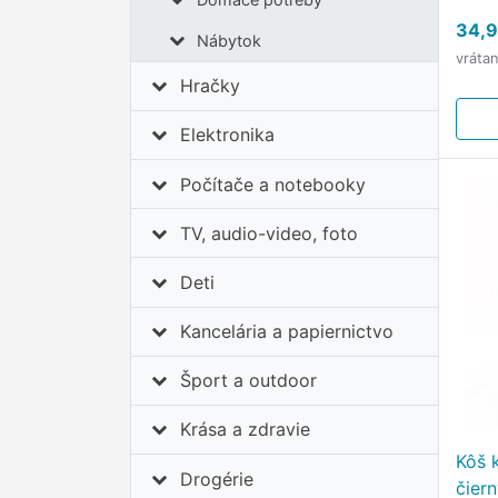
tich
34,9
matn
Nábytok
vráta
pedá
Hračky
čiern
a pr
Elektronika
Počítače a notebooky
TV, audio-video, foto
Deti
Kancelária a papiernictvo
Šport a outdoor
Krása a zdravie
Kôš 
Drogérie
čier