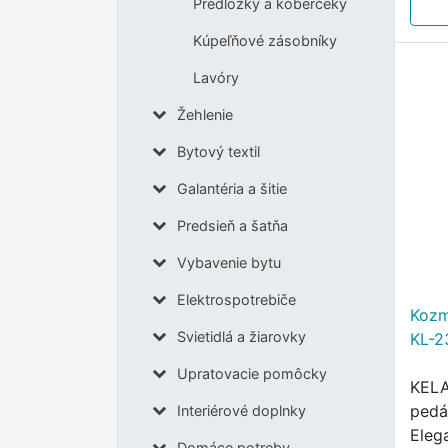
Predložky a koberčeky
WC a
Kúpeľňové zásobníky
Lavóry
Žehlenie
Bytový textil
Galantéria a šitie
Predsieň a šatňa
Vybavenie bytu
Elektrospotrebiče
Kozm
Svietidlá a žiarovky
KL-2
Upratovacie pomôcky
KELA
pedál
Interiérové doplnky
Eleg
Domáce potreby