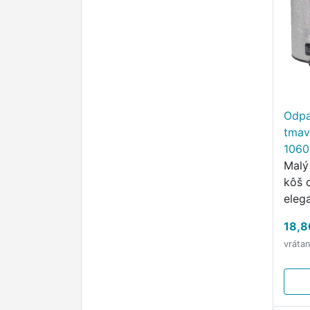
Odpa
tmav
106
Malý
kôš 
eleg
každ
18,8
vráta