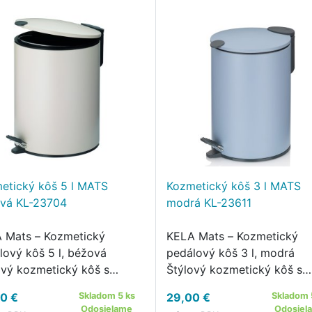
etický kôš 5 l MATS
Kozmetický kôš 3 l MATS
vá KL-23704
modrá KL-23611
 Mats – Kozmetický
KELA Mats – Kozmetický
lový kôš 5 l, béžová
pedálový kôš 3 l, modrá
ový kozmetický kôš s
Štýlový kozmetický kôš s
ým chodom a moderným
tichým chodom a modern
0 €
Skladom 5 ks
29,00 €
Skladom 
jnom Kozmetický pedálový
farebným prevedením
Odosielame
Odosiel