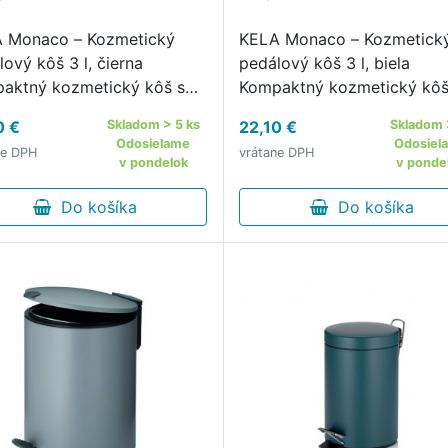
 Monaco – Kozmetický
KELA Monaco – Kozmetick
ový kôš 3 l, čierna
pedálový kôš 3 l, biela
aktný kozmetický kôš s
Kompaktný kozmetický kôš
rným dizajnom a matným
moderným dizajnom a mat
0 €
Skladom > 5 ks
22,10 €
Skladom 
chom Kozmetický pedálový
povrchom Kozmetický ped
Odosielame
Odosiel
ne DPH
vrátane DPH
KELA Monaco 3 lv čiernej
kôš KELA Monaco 3 lv biel
v pondelok
v ponde
e je praktickým doplnkom
farbe je praktickým dopln
úpeľne.
Do košíka
do kúpeľne.
Do košíka