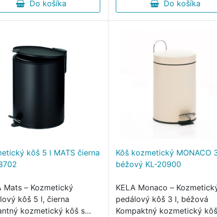
lebo menších …
Do košíka
je moderným a praktickým
Do košíka
etický kôš 5 l MATS čierna
Kôš kozmetický MONACO 3 
3702
béžový KL-20900
 Mats – Kozmetický
KELA Monaco – Kozmetick
ový kôš 5 l, čierna
pedálový kôš 3 l, béžová
antný kozmetický kôš s
Kompaktný kozmetický kôš