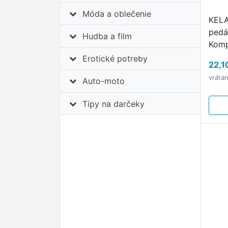
Móda a oblečenie
KELA
pedál
Hudba a film
Komp
mode
Erotické potreby
22,1
povr
vráta
kôš 
Auto-moto
farb
Tipy na darčeky
do k