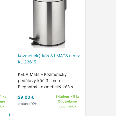
Kozmetický kôš 3 l MATS nerez
KL-23615
KELA Mats – Kozmetický
pedálový kôš 3 l, nerez
Elegantný kozmetický kôš s
m
tichým chodom a moderným
4 ks
29,00 €
Skladom > 5 ks
nerezovým vzhľadom
ame
Odosielame
vrátane DPH
KELA
Kozmetický pedálový kôš KELA
lok
v pondelok
farbe
Mats 3 lv nerezovej matnej