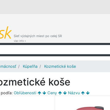
Sieť výdajných miest po celej SR
viac info »
mácnosť
Kúpeľňa
Kozmetické koše
ozmetické koše
ť podľa:
Obľúbenosti
Ceny
Názvu