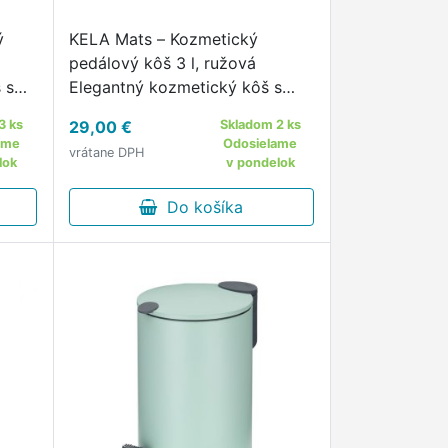
ý
KELA Mats – Kozmetický
pedálový kôš 3 l, ružová
 s
Elegantný kozmetický kôš s
ným
tichým chodom a jemným
3 ks
29,00 €
Skladom 2 ks
álový
farebným prevedením
ame
Odosielame
vrátane DPH
ej
Kozmetický pedálový kôš KELA
lok
v pondelok
kom
Mats 3 lv ružovej matnej farbe
je štýlovým a praktickým …
Do košíka