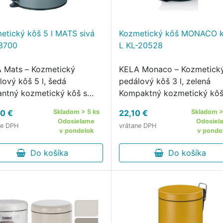
etický kôš 5 l MATS sivá
Kozmetický kôš MONACO 
3700
L KL-20528
 Mats – Kozmetický
KELA Monaco – Kozmetick
lový kôš 5 l, šedá
pedálový kôš 3 l, zelená
antný kozmetický kôš s
Kompaktný kozmetický kôš
ým chodom a moderným
moderným dizajnom a mat
0 €
Skladom > 5 ks
22,10 €
Skladom >
ým vzhľadom Kozmetický
farebným povrchom
Odosielame
Odosiel
ne DPH
vrátane DPH
lový kôš KELA Mats 5 lv
Kozmetický pedálový kôš 
v pondelok
v ponde
j matnej farbe je štýlovým
Monaco 3 lv zelenej farbe j
aktickým doplnkom …
Do košíka
praktickým doplnkom …
Do košíka