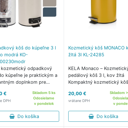
dkový kôš do kúpeľne 3 l
Kozmetický kôš MONACO 
o modrá KO-
žltá 3l KL-24285
000230modr
 kozmetický odpadkový
KELA Monaco – Kozmetick
do kúpeľne je praktickým a
pedálový kôš 3 l, kov žltá
antným doplnkom pre
Kompaktný kozmetický kôš
ú kúpeľňu alebo záchod.
moderným dizajnom a mat
0 €
Skladom 5 ks
20,00 €
Skladom >
farebným povrchom
Odosielame
Odosiel
ne DPH
vrátane DPH
Kozmetický pedálový kôš 
v pondelok
v ponde
Monaco 3 lv kovovo žltej f
Do košíka
je praktickým …
Do košíka