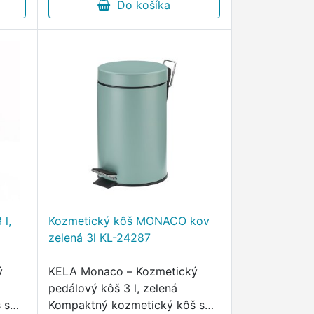
 …
úprave je štýlovým a
Do košíka
praktickým …
l,
Kozmetický kôš MONACO kov
zelená 3l KL-24287
ý
KELA Monaco – Kozmetický
pedálový kôš 3 l, zelená
 s
Kompaktný kozmetický kôš s