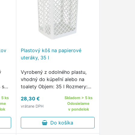
kov
Plastový kôš na papierové
uteráky, 35 l
ý
Vyrobený z odolného plastu,
vhodný do kúpeľní alebo na
 s
toalety Objem: 35 l Rozmery:
ným
32,0 x 50,0 x 25,0 cm (š xvxh)
 5 ks
28,30 €
Skladom > 5 ks
ame
Odosielame
vrátane DPH
KELA
lok
v pondelok
arbe
Do košíka