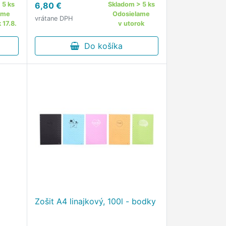
 5 ks
6,80 €
Skladom > 5 ks
predný poklop zaistený
ame
Odosielame
vrátane DPH
gumičkou proti vypadnutiu. •
 17.8.
v utorok
Formát A4.
Do košíka
Zošit A4 linajkový, 100l - bodky