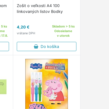
rnom
Zošit o veľkosti A4 100
linkovaných listov Bodky
 5 ks
4,20 €
Skladom > 5 ks
ame
Odosielame
vrátane DPH
 17.8.
v utorok
Do košíka