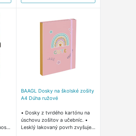
BAAGL Dosky na školské zošity
A4 Dúha ružové
• Dosky z tvrdého kartónu na
úschovu zošitov a učebníc. •
osti
Lesklý lakovaný povrh zvyšuje
odolnosť. • Vnútorné vrecko a