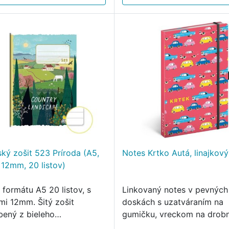
ský zošit 523 Príroda (A5,
Notes Krtko Autá, linajkový
 12mm, 20 listov)
 formátu A5 20 listov, s
Linkovaný notes v pevných
ami 12mm. Šitý zošit
doskách s uzatváraním na
bený z bieleho
gumičku, vreckom na drobn
revného papiera, špeciálne
a pútkom na ceruzku.