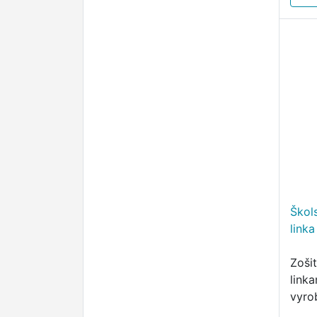
Škol
linka
Zošit
link
vyro
bezd