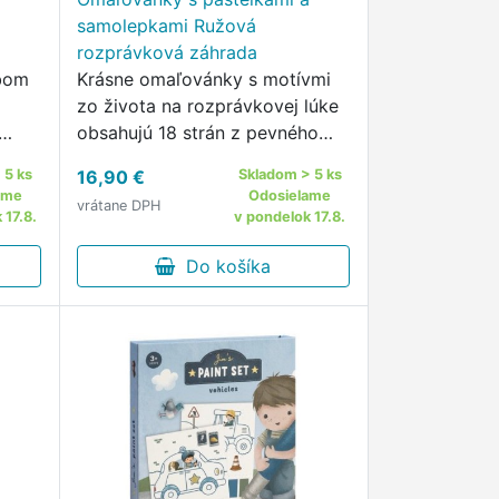
samolepkami Ružová
rozprávková záhrada
ubom
Krásne omaľovánky s motívmi
zo života na rozprávkovej lúke
obsahujú 18 strán z pevného
papiera s jednoduchými
 5 ks
16,90 €
Skladom > 5 ks
obrázkami na vyfarbovanie.
ame
Odosielame
vrátane DPH
 17.8.
v pondelok 17.8.
Do košíka