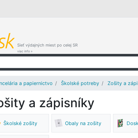
Sieť výdajných miest po celej SR
viac info »
ncelária a papiernictvo
Školské potreby
Zošity a zápi
ošity a zápisníky
Školské zošity
Obaly na zošity
Dosk