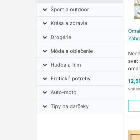
Šport a outdoor
Krása a zdravie
Omaľ
Drogérie
Záhr
Móda a oblečenie
Nech
svet
Hudba a film
omaľ
Erotické potreby
12,5
vráta
Auto-moto
Tipy na darčeky