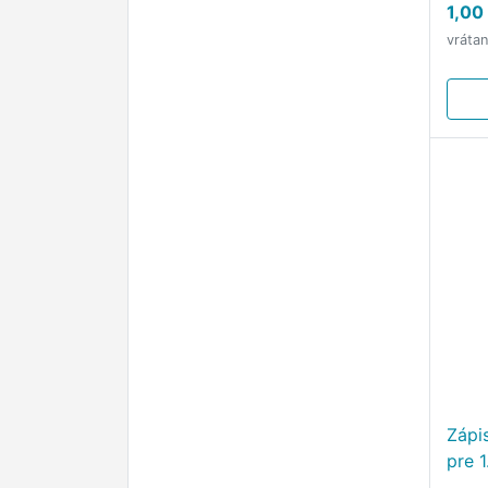
1,00
upra
vráta
príje
Zápi
pre 1