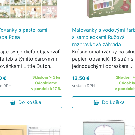
ovánky s pastelkami
Maľovanky s vodovými far
ada Rosa
a samolepkami Ružová
rozprávková záhrada
ajte svoje dieťa objavovať
Krásne omaľovánky na sil
 farieb s týmito čarovnými
papieri obsahujú 18 strán s
ovánkami Little Dutch.
jednoduchými obrázkami
rozprávkových víl, zvierati
0 €
Skladom > 5 ks
12,50 €
Skladom >
kvetov na vyfarbovanie.
Odosielame
Odosiel
ne DPH
vrátane DPH
v pondelok 17.8.
v pondelok
Do košíka
Do košíka