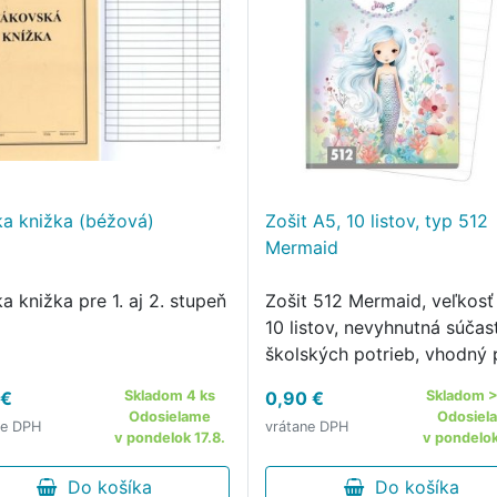
ka knižka (béžová)
Zošit A5, 10 listov, typ 512
Mermaid
a knižka pre 1. aj 2. stupeň
Zošit 512 Mermaid, veľkosť
10 listov, nevyhnutná súčas
školských potrieb, vhodný 
žiakov 1. ročníka, široké ri
 €
Skladom 4 ks
0,90 €
Skladom >
16 mm.
Odosielame
Odosiel
ne DPH
vrátane DPH
v pondelok 17.8.
v pondelok
Do košíka
Do košíka