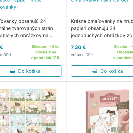
ovánky
ovánky obsahujú 24
Krásne omaľovánky na hr
inálne tvarovaných strán
papieri obsahujú 24
nobielych obrázkov na
jednoduchých obrázkov zo
rbenie a 2 listy samolepiek
života na záhrade.
 €
Skladom > 5 ks
7,30 €
Skladom >
olepenie.
Odosielame
Odosiel
ne DPH
vrátane DPH
v pondelok 17.8.
v pondelok
Do košíka
Do košíka