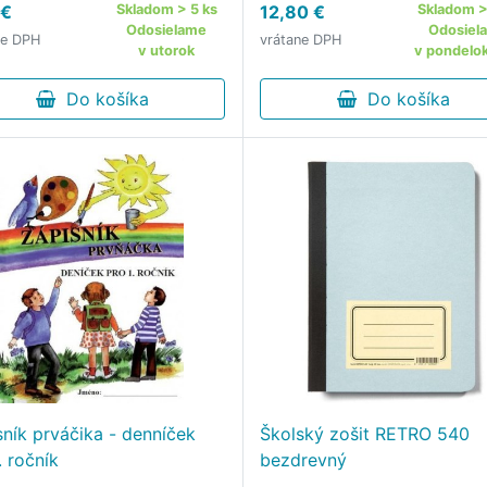
 €
Skladom > 5 ks
12,80 €
Skladom >
veného na hladké a
Odosielame
Odosiel
ne DPH
vrátane DPH
mné písanie.
v utorok
v pondelok
Do košíka
Do košíka
sník prváčika - denníček
Školský zošit RETRO 540
. ročník
bezdrevný