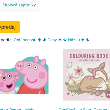
Školské zápisníky
ýpredaj
ť podľa:
Obľúbenosti
Ceny
Názvu
iatko Peppa - Moje
Omaľovánky Fairy Garden