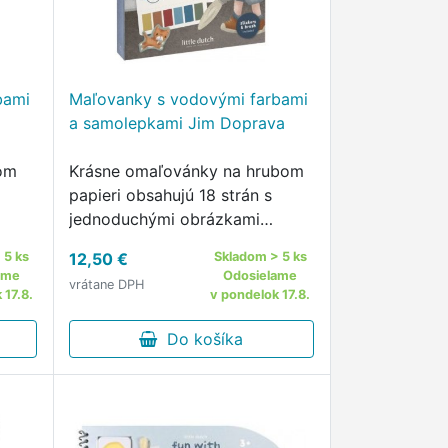
bami
Maľovanky s vodovými farbami
a samolepkami Jim Doprava
nom
Krásne omaľovánky na hrubom
papieri obsahujú 18 strán s
jednoduchými obrázkami
ek a
dopravných prostriedkov na
 5 ks
12,50 €
Skladom > 5 ks
vyfarbovanie.
ame
Odosielame
vrátane DPH
 17.8.
v pondelok 17.8.
Do košíka