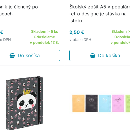
sník je členený po
Školský zošit A5 v populá
acoch.
retro designe je stávka na
istotu.
 €
Skladom > 5 ks
2,50 €
Skladom >
Odosielame
Odosiel
ne DPH
vrátane DPH
v pondelok 17.8.
v pondelok
Do košíka
Do košíka