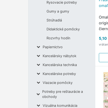
Rysovacie potreby
omaľ
Gumy a gumy
Omaľ
Strúhadlá
orig
čier
Didaktické pomôcky
vyfa
Rozvrhy hodín
5,10
na d
vráta
Papiernictvo
Kancelársky nábytok
Kancelárska technika
Kancelárske potreby
Viazacie pomôcky
Potreby pre reštaurácie a
obchody
Vizuálna komunikácia