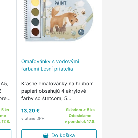
Omaľovánky s vodovými
farbami Lesní priatelia
 A5,
Krásne omaľovánky na hrubom
ť
papieri obsahujú 4 akrylové
pre
farby so štetcom, 5
adky
jednoduchých obrázkov s
 5 ks
13,20 €
Skladom > 5 ks
motívmi zvieratiek a 25 čistých
ame
Odosielame
vrátane DPH
strán na maľovanie podľa
 17.8.
v pondelok 17.8.
vlastnej fantázie dieťaťa.
Do košíka