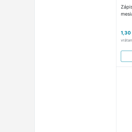
Zápi
mesi
1,30
vráta