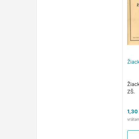
Žiac
Žiack
ZŠ.
1,30
vráta