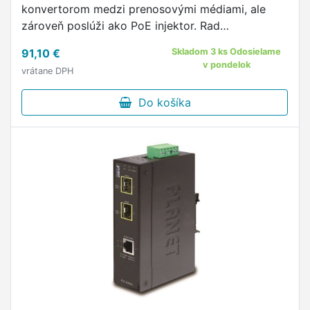
konvertorom medzi prenosovými médiami, ale
zároveň poslúži ako PoE injektor. Rad
konvertorov Planet FTP-80x je ideálnou voľbou
91,10 €
Skladom 3 ks Odosielame
pre vybavenie vzdialených sieťových inštalácií …
v pondelok
vrátane DPH
Do košíka