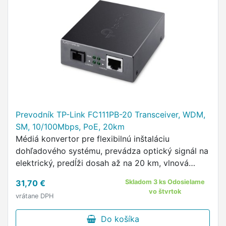
Prevodník TP-Link FC111PB-20 Transceiver, WDM,
SM, 10/100Mbps, PoE, 20km
Médiá konvertor pre flexibilnú inštaláciu
dohľadového systému, prevádza optický signál na
elektrický, predĺži dosah až na 20 km, vlnová
dĺžka pre odosielanie a príjem dát 1310 / 1550 nm,
31,70 €
Skladom 3 ks Odosielame
1 konektorom RJ-45.
vo štvrtok
vrátane DPH
Do košíka