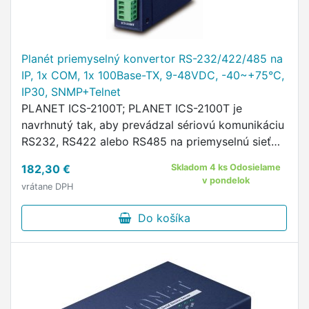
Planét priemyselný konvertor RS-232/422/485 na
IP, 1x COM, 1x 100Base-TX, 9-48VDC, -40~+75°C,
IP30, SNMP+Telnet
PLANET ICS-2100T; PLANET ICS-2100T je
navrhnutý tak, aby prevádzal sériovú komunikáciu
RS232, RS422 alebo RS485 na priemyselnú sieť
Fast Ethernet pre lacné a efektívne rozšírenie
182,30 €
Skladom 4 ks Odosielame
siete.
v pondelok
vrátane DPH
Do košíka