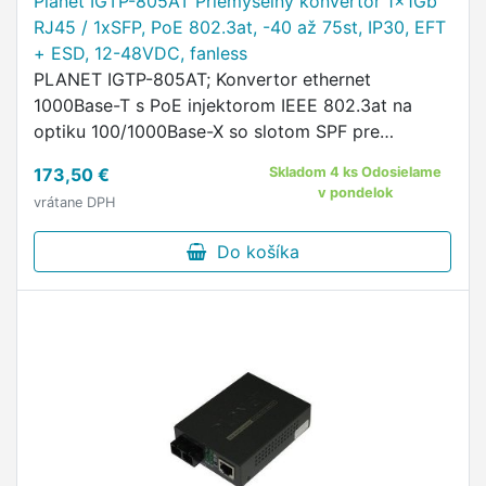
Planet IGTP-805AT Priemyselný konvertor 1x1Gb
RJ45 / 1xSFP, PoE 802.3at, -40 až 75st, IP30, EFT
+ ESD, 12-48VDC, fanless
PLANET IGTP-805AT; Konvertor ethernet
1000Base-T s PoE injektorom IEEE 802.3at na
optiku 100/1000Base-X so slotom SPF pre
inštaláciu MFB a MGB modulov, určený pre
173,50 €
Skladom 4 ks Odosielame
priemyselné a FTTH aplikácie.
v pondelok
vrátane DPH
Do košíka