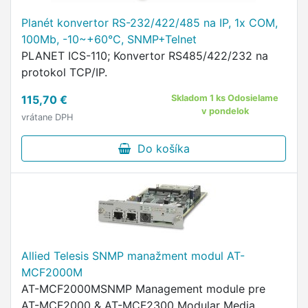
Planét konvertor RS-232/422/485 na IP, 1x COM,
100Mb, -10~+60°C, SNMP+Telnet
PLANET ICS-110; Konvertor RS485/422/232 na
protokol TCP/IP.
115,70 €
Skladom 1 ks Odosielame
v pondelok
vrátane DPH
Do košíka
Allied Telesis SNMP manažment modul AT-
MCF2000M
AT-MCF2000MSNMP Management module pre
AT-MCF2000 & AT-MCF2300 Modular Media