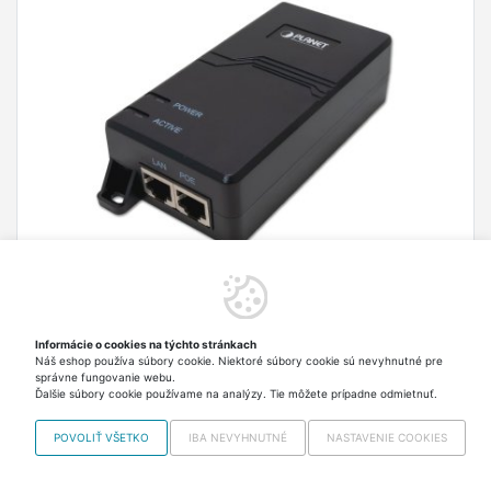
Planet POE-163 PoE injektor IEEE802.3at, 30W,
1000Base-T, na stenu
PLANET POE-163; Gigabitový konvertor pre
Informácie o cookies na týchto stránkach
napájanie po Ethernetovom kábli. Časť pre
Náš eshop používa súbory cookie. Niektoré súbory cookie sú nevyhnutné pre
správne fungovanie webu.
napájanie vzdialených zariadení štandardu
Ďalšie súbory cookie používame na analýzy. Tie môžete prípadne odmietnuť.
802.3at (injektor) do príkonu až 30W.
42,30 €
Skladom > 5 ks Odosielame
POVOLIŤ VŠETKO
IBA NEVYHNUTNÉ
NASTAVENIE COOKIES
v pondelok
vrátane DPH