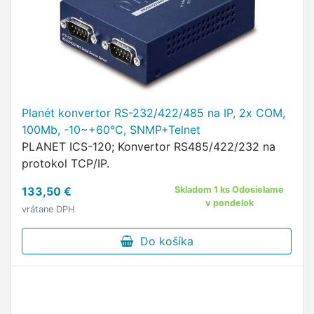
Planét konvertor RS-232/422/485 na IP, 2x COM,
100Mb, -10~+60°C, SNMP+Telnet
PLANET ICS-120; Konvertor RS485/422/232 na
protokol TCP/IP.
133,50 €
Skladom 1 ks Odosielame
v pondelok
vrátane DPH
Do košíka