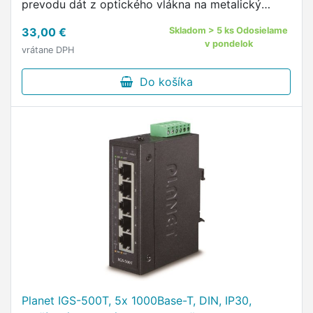
prevodu dát z optického vlákna na metalický
kábel podporuje aj napájanie pomocou PoE.
33,00 €
Skladom > 5 ks Odosielame
v pondelok
vrátane DPH
Do košíka
Planet IGS-500T, 5x 1000Base-T, DIN, IP30,