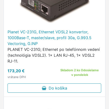
Planet VC-231G, Ethernet VDSL2 konvertor,
1000Base-T, master/slave, profil 30a, G.993.5
Vectoring, G.INP
PLANET VC-231G; Ethernet po telefónnom vedení
(technológia VDSL2). 1× LAN RJ-45, 1× VDSL2
RJ-11.
173,20 €
Skladom 2 ks Odosielame
v pondelok
vrátane DPH
Do košíka