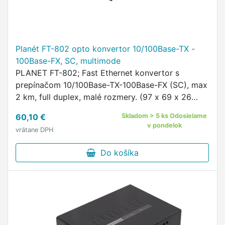
Planét FT-802 opto konvertor 10/100Base-TX -
100Base-FX, SC, multimode
PLANET FT-802; Fast Ethernet konvertor s
prepínačom 10/100Base-TX-100Base-FX (SC), max
2 km, full duplex, malé rozmery. (97 x 69 x 26
mm), most; Konvertor s integrovaným Fast
60,10 €
Skladom > 5 ks Odosielame
Ethernet prepínačom.
v pondelok
vrátane DPH
Do košíka