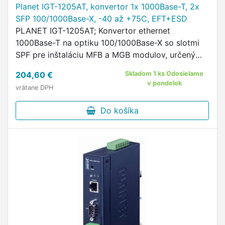
Planet IGT-1205AT, konvertor 1x 1000Base-T, 2x
SFP 100/1000Base-X, -40 až +75C, EFT+ESD
PLANET IGT-1205AT; Konvertor ethernet
1000Base-T na optiku 100/1000Base-X so slotmi
SPF pre inštaláciu MFB a MGB modulov, určený
pre priemyselné a FTTH aplikácie.
204,60 €
Skladom 1 ks Odosielame
v pondelok
vrátane DPH
Do košíka