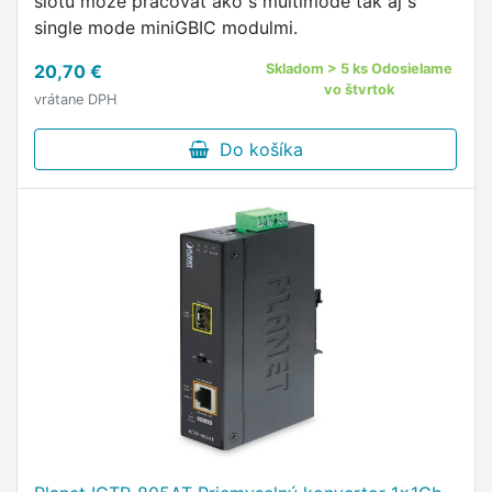
slotu môže pracovať ako s multimode tak aj s
single mode miniGBIC modulmi.
20,70 €
Skladom > 5 ks Odosielame
vo štvrtok
vrátane DPH
Do košíka