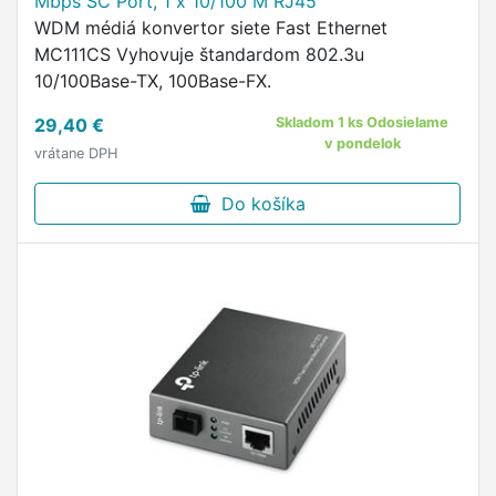
Mbps SC Port, 1 x 10/100 M RJ45
WDM médiá konvertor siete Fast Ethernet
MC111CS Vyhovuje štandardom 802.3u
10/100Base-TX, 100Base-FX.
29,40 €
Skladom 1 ks Odosielame
v pondelok
vrátane DPH
Do košíka