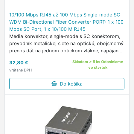
10/100 Mbps RJ45 až 100 Mbps Single-mode SC
WDM Bi-Directional Fiber Converter PORT: 1 x 100
Mbps SC Port, 1 x 10/100 M RJ45
Media konvektor, single-mode s SC konektorom,
prevodník metalickej siete na optickú, obojsmerný
prenos dát na jednom optickom vlákne, napájanie
9 V/0,8 A.
32,80 €
Skladom > 5 ks Odosielame
vo štvrtok
vrátane DPH
Do košíka