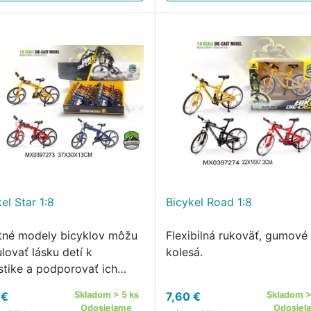
el Star 1:8
Bicykel Road 1:8
itné modely bicyklov môžu
Flexibilná rukoväť, gumové
lovať lásku detí k
kolesá.
istike a podporovať ich
u k športovaniu.
 €
Skladom > 5 ks
7,60 €
Skladom >
Odosielame
Odosiel