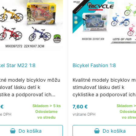
kel Star M22 1:8
Bicykel Fashion 1:8
itné modely bicyklov môžu
Kvalitné modely bicyklov 
lovať lásku detí k
stimulovať lásku detí k
istike a podporovať ich
cyklistike a podporovať ich
u k športovaniu.
lásku k športovaniu.
 €
Skladom > 5 ks
7,60 €
Skladom >
Odosielame
Odosiel
ne DPH
vrátane DPH
vo stredu
vo stre
Do košíka
Do košíka