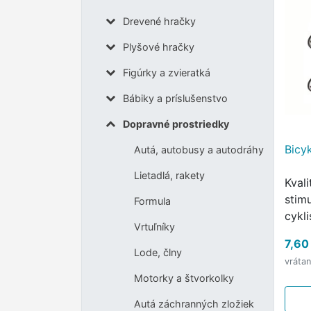
Drevené hračky
Plyšové hračky
Figúrky a zvieratká
Bábiky a príslušenstvo
Dopravné prostriedky
Bicy
Autá, autobusy a autodráhy
Lietadlá, rakety
Kval
stimu
Formula
cykl
Vrtuľníky
lásk
7,60
Lode, člny
vráta
Motorky a štvorkolky
Autá záchranných zložiek