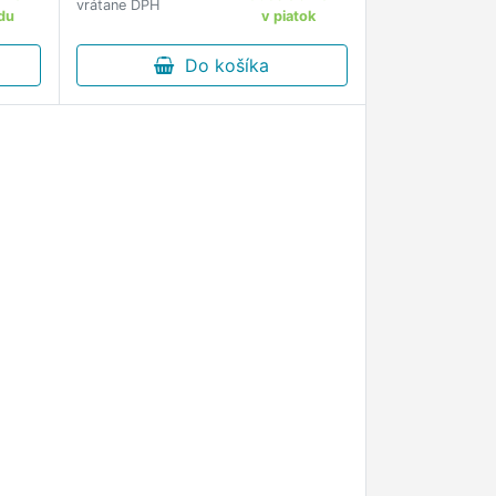
vrátane DPH
du
v piatok
Do košíka