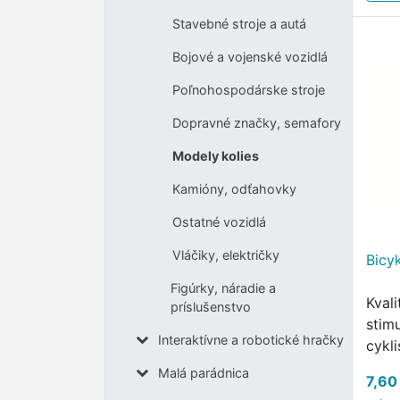
Stavebné stroje a autá
Bojové a vojenské vozidlá
Poľnohospodárske stroje
Dopravné značky, semafory
Modely kolies
Kamióny, odťahovky
Ostatné vozidlá
Vláčiky, električky
Bicyk
Figúrky, náradie a
Kval
príslušenstvo
stimu
Interaktívne a robotické hračky
cykl
lásk
Malá parádnica
7,60