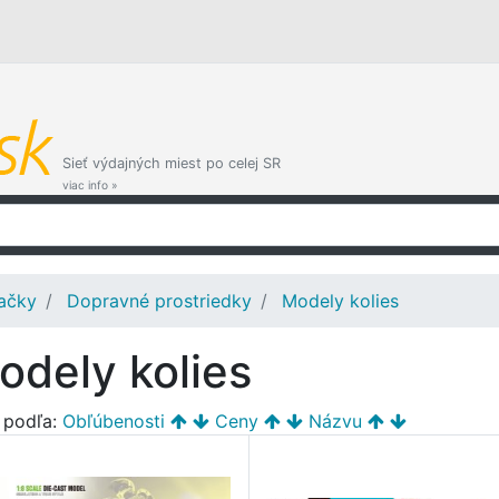
Sieť výdajných miest po celej SR
viac info »
ačky
Dopravné prostriedky
Modely kolies
odely kolies
ť podľa:
Obľúbenosti
Ceny
Názvu