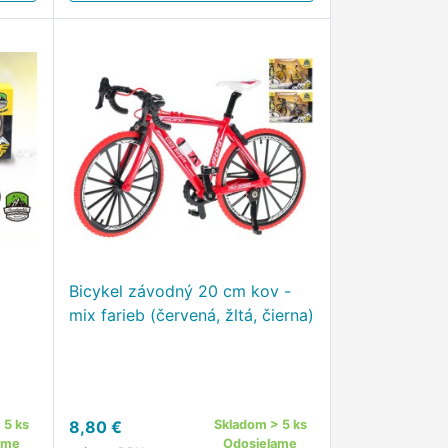
Bicykel závodný 20 cm kov -
mix farieb (červená, žltá, čierna)
 5 ks
8,80 €
Skladom > 5 ks
ame
Odosielame