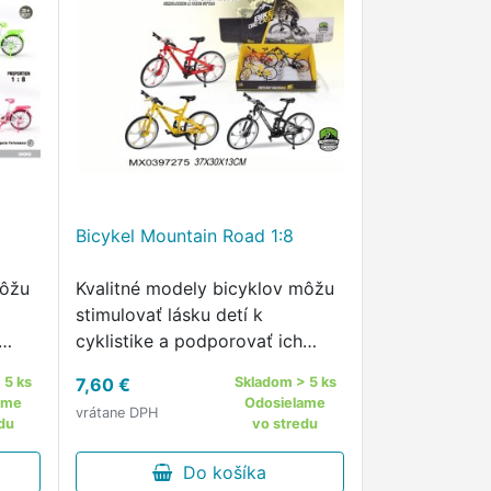
Bicykel Mountain Road 1:8
môžu
Kvalitné modely bicyklov môžu
stimulovať lásku detí k
cyklistike a podporovať ich
lásku k športovaniu.
 5 ks
7,60 €
Skladom > 5 ks
ame
Odosielame
vrátane DPH
du
vo stredu
Do košíka