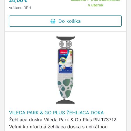
24,00 €
antibakteriálnu zložku chlorid strieborný, …
v utorok
vrátane DPH
Do košíka
VILEDA PARK & GO PLUS ŽEHLIACA DOKA
Žehliaca doska Vileda Park & Go Plus PN 173712
Veľmi komfortná žehliaca doska s unikátnou