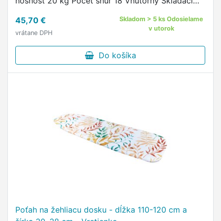
nosnosť 20 kg Počet šnúr 18 Vnútorný Skladací
Výsuvný Protišmykový Bezpečnostný zámok
45,70 €
Skladom > 5 ks Odosielame
Kolieska Rozmery (VxŠxH) 90 x 100 x …
v utorok
vrátane DPH
Do košíka
Poťah na žehliacu dosku - dĺžka 110-120 cm a