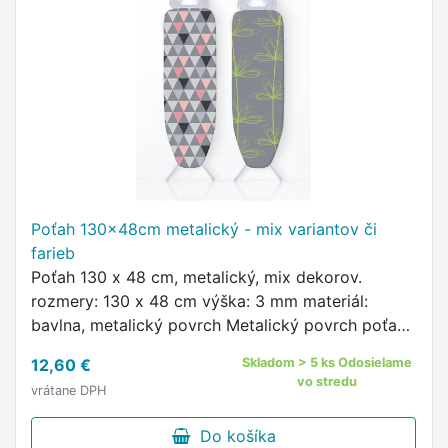
Poťah 130x48cm metalický - mix variantov či
farieb
Poťah 130 x 48 cm, metalický, mix dekorov.
rozmery: 130 x 48 cm výška: 3 mm materiál:
bavlna, metalický povrch Metalický povrch poťahu
odráža teplo, čím urýchľuje žehlenie.
12,60 €
Skladom > 5 ks Odosielame
vo stredu
vrátane DPH
Do košíka