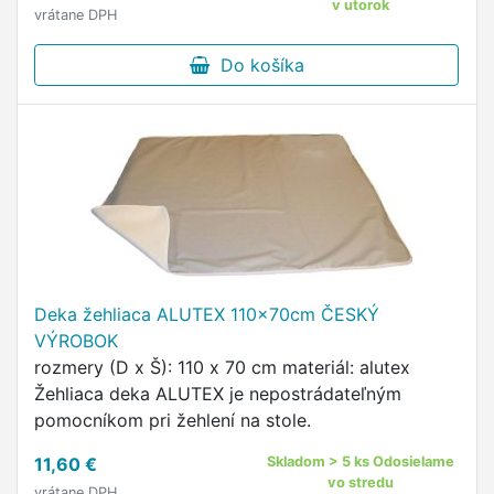
v utorok
vrátane DPH
Do košíka
Deka žehliaca ALUTEX 110x70cm ČESKÝ
VÝROBOK
rozmery (D x Š): 110 x 70 cm materiál: alutex
Žehliaca deka ALUTEX je nepostrádateľným
pomocníkom pri žehlení na stole.
11,60 €
Skladom > 5 ks Odosielame
vo stredu
vrátane DPH