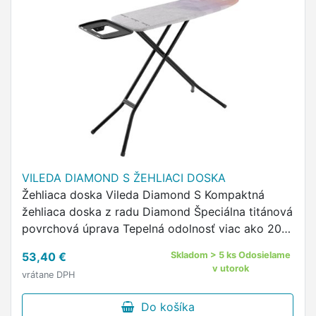
VILEDA DIAMOND S ŽEHLIACI DOSKA
Žehliaca doska Vileda Diamond S Kompaktná
žehliaca doska z radu Diamond Špeciálna titánová
povrchová úprava Tepelná odolnosť viac ako 200
°C Zabraňuje spáleniu, žltnutiu a predlžuje jeho
53,40 €
Skladom > 5 ks Odosielame
životnosť Extrémne …
v utorok
vrátane DPH
Do košíka