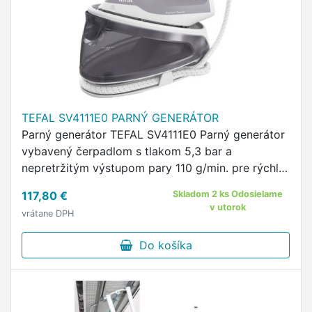
TEFAL SV4111E0 PARNÝ GENERÁTOR
Parný generátor TEFAL SV4111E0 Parný generátor
vybavený čerpadlom s tlakom 5,3 bar a
nepretržitým výstupom pary 110 g/min. pre rýchle
žehlenie Silný parný ráz 200 g/minútu je vhodný aj
117,80 €
Skladom 2 ks Odosielame
na silnejšie tkaniny.
v utorok
vrátane DPH
Do košíka