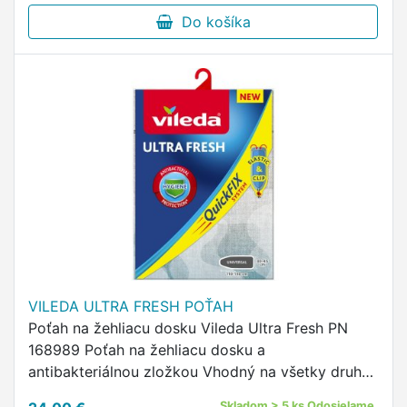
Do košíka
VILEDA ULTRA FRESH POŤAH
Poťah na žehliacu dosku Vileda Ultra Fresh PN
168989 Poťah na žehliacu dosku a
antibakteriálnou zložkou Vhodný na všetky druhy
dosiek (30–45 × 110–130 cm) Obsahuje
Skladom > 5 ks Odosielame