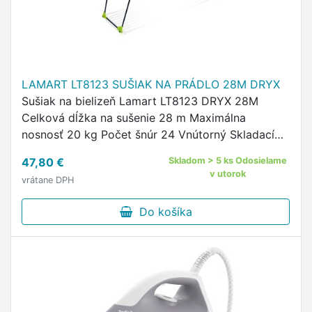
LAMART LT8123 SUŠIAK NA PRÁDLO 28M DRYX
Sušiak na bielizeň Lamart LT8123 DRYX 28M
Celková dĺžka na sušenie 28 m Maximálna
nosnosť 20 kg Počet šnúr 24 Vnútorný Skladací
Výsuvný Protišmykový Bezpečnostný zámok
47,80 €
Skladom > 5 ks Odosielame
Kolieska Rozmery (VxŠxH) 95 x 200 x …
v utorok
vrátane DPH
Do košíka