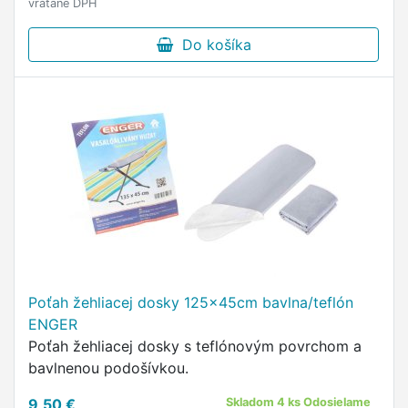
vrátane DPH
Do košíka
Poťah žehliacej dosky 125x45cm bavlna/teflón
ENGER
Poťah žehliacej dosky s teflónovým povrchom a
bavlnenou podošívkou.
9,50 €
Skladom 4 ks Odosielame