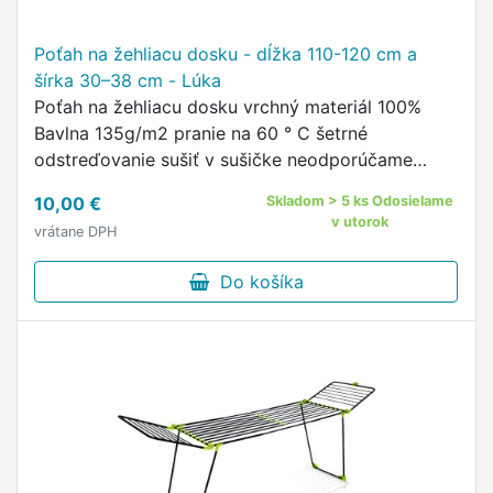
Poťah na žehliacu dosku - dĺžka 110-120 cm a
šírka 30–38 cm - Lúka
Poťah na žehliacu dosku vrchný materiál 100%
Bavlna 135g/m2 pranie na 60 ° C šetrné
odstreďovanie sušiť v sušičke neodporúčame
žehliť do 150 ° C guma v tuneli opatrená
10,00 €
Skladom > 5 ks Odosielame
plastovou brzdičkou Univerzálny poťah …
v utorok
vrátane DPH
Do košíka