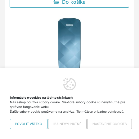
Do košíka
Informácie o cookies na týchto stránkach
Poťah na žehl.doska 125x40cm HEAT REFLECT
Náš eshop používa súbory cookie. Niektoré súbory cookie sú nevyhnutné pre
S/M 71603 LEIFHEIT
správne fungovanie webu.
Ďalšie súbory cookie používame na analýzy. Tie môžete prípadne odmietnuť.
Poťah na žehliacu dosku 125 x 40 cm HEAT
REFLECT S/M 71603 LEIFHEIT. rozmery: 125 x 40
POVOLIŤ VŠETKO
IBA NEVYHNUTNÉ
NASTAVENIE COOKIES
cm výška penového polstrovania: 3 mm - poťah s
metalizovaným povrchom pre lepšie odrážanie