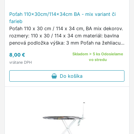
Poťah 110x30cm/114x34cm BA - mix variant či
farieb
Poťah 110 x 30 cm / 114 x 34 cm, BA mix dekorov.
rozmery: 110 x 30 / 114 x 34 cm materiál: bavlna
penová podložka výška: 3 mm Poťah na žehliacu
dosku je vhodný na dosky o rozmere 110 x 30 cm
8,00 €
Skladom > 5 ks Odosielame
/ 114 x 34 …
vo stredu
vrátane DPH
Do košíka