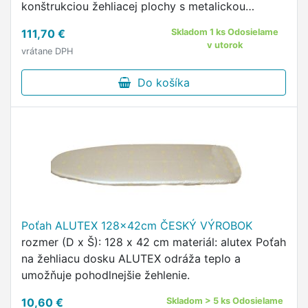
konštrukciou žehliacej plochy s metalickou
vrstvou pre dokonalé a rýchle žehlenie Dočasná
111,70 €
Skladom 1 ks Odosielame
odkladacia plocha zamedzuje …
v utorok
vrátane DPH
Do košíka
Poťah ALUTEX 128x42cm ČESKÝ VÝROBOK
rozmer (D x Š): 128 x 42 cm materiál: alutex Poťah
na žehliacu dosku ALUTEX odráža teplo a
umožňuje pohodlnejšie žehlenie.
10,60 €
Skladom > 5 ks Odosielame