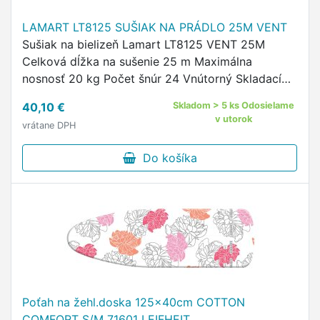
LAMART LT8125 SUŠIAK NA PRÁDLO 25M VENT
Sušiak na bielizeň Lamart LT8125 VENT 25M
Celková dĺžka na sušenie 25 m Maximálna
nosnosť 20 kg Počet šnúr 24 Vnútorný Skladací
Výsuvný Protišmykový Bezpečnostný zámok
40,10 €
Skladom > 5 ks Odosielame
Kolieska Rozmery (VxŠxH) 86 x 175 x …
v utorok
vrátane DPH
Do košíka
Poťah na žehl.doska 125x40cm COTTON
COMFORT S/M 71601 LEIFHEIT