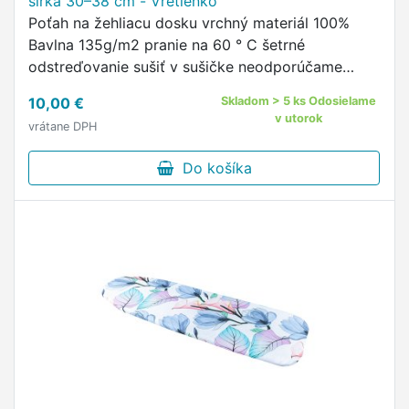
šírka 30–38 cm - Vretienko
Poťah na žehliacu dosku vrchný materiál 100%
Bavlna 135g/m2 pranie na 60 ° C šetrné
odstreďovanie sušiť v sušičke neodporúčame
žehliť do 150 ° C guma v tuneli opatrená
10,00 €
Skladom > 5 ks Odosielame
plastovou brzdičkou Univerzálny poťah …
v utorok
vrátane DPH
Do košíka