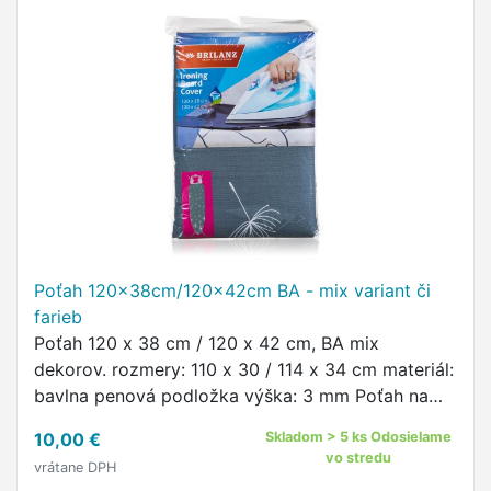
Poťah 120x38cm/120x42cm BA - mix variant či
farieb
Poťah 120 x 38 cm / 120 x 42 cm, BA mix
dekorov. rozmery: 110 x 30 / 114 x 34 cm materiál:
bavlna penová podložka výška: 3 mm Poťah na
žehliacu dosku je vhodný na dosky s rozmermi
10,00 €
Skladom > 5 ks Odosielame
120 x 38 / 120 x 42 cm, …
vo stredu
vrátane DPH