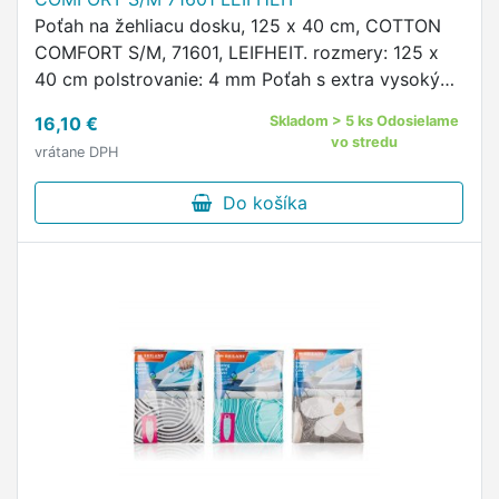
Poťah na žehliacu dosku, 125 x 40 cm, COTTON
COMFORT S/M, 71601, LEIFHEIT. rozmery: 125 x
40 cm polstrovanie: 4 mm Poťah s extra vysokým
fleecovým povlakom.
16,10 €
Skladom > 5 ks Odosielame
vo stredu
vrátane DPH
Do košíka