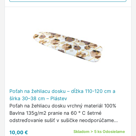
Poťah na žehliacu dosku – dĺžka 110-120 cm a
šírka 30–38 cm – Plástev
Poťah na žehliacu dosku vrchný materiál 100%
Bavlna 135g/m2 pranie na 60 ° C šetrné
odstreďovanie sušiť v sušičke neodporúčame
žehliť do 150 ° C guma v tuneli opatrená
10,00 €
Skladom > 5 ks Odosielame
plastovou brzdičkou Univerzálny poťah …