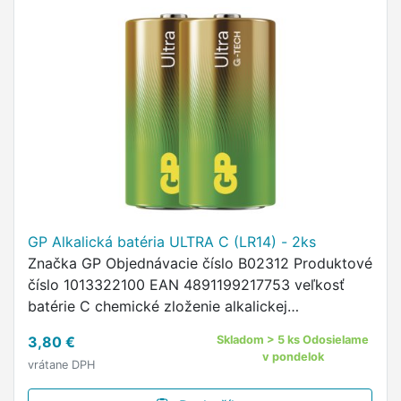
GP Alkalická batéria ULTRA C (LR14) - 2ks
Značka GP Objednávacie číslo B02312 Produktové
číslo 1013322100 EAN 4891199217753 veľkosť
batérie C chemické zloženie alkalickej
kategórie/rad Ultra Alkaline možnosť nabíjania nie
3,80 €
Skladom > 5 ks Odosielame
kapacita neuvádza sa napätie …
v pondelok
vrátane DPH