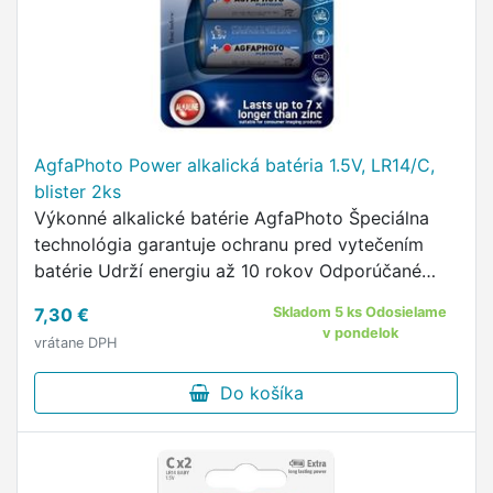
AgfaPhoto Power alkalická batéria 1.5V, LR14/C,
blister 2ks
Výkonné alkalické batérie AgfaPhoto Špeciálna
technológia garantuje ochranu pred vytečením
batérie Udrží energiu až 10 rokov Odporúčané
použitie: detské hračky, rádia, svetlá a pod.
7,30 €
Skladom 5 ks Odosielame
v pondelok
vrátane DPH
Do košíka