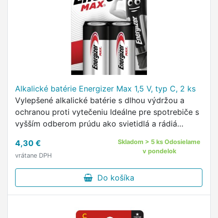
Alkalické batérie Energizer Max 1,5 V, typ C, 2 ks
Vylepšené alkalické batérie s dlhou výdržou a
ochranou proti vytečeniu Ideálne pre spotrebiče s
vyšším odberom prúdu ako svietidlá a rádiá
Technológia PowerSeal garantuje nevytečenie
4,30 €
Skladom > 5 ks Odosielame
vybitých batérií …
v pondelok
vrátane DPH
Do košíka