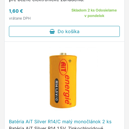
1,60 €
Skladom 2 ks Odosielame
v pondelok
vrátane DPH
Do košíka
Batéria AiT Silver R14/C malý monočlánok 2 ks
Batéria AiT Silver R14 1.5V. Zinkochloridové