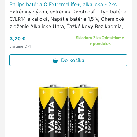
Philips batéria C ExtremeLife+, alkalická - 2ks
Extrémny výkon, extrémna životnosť - Typ batérie
C/LR14 alkalická, Napätie batérie 1,5 V, Chemické
zloženie Alkalické Ultra, Ťažké kovy Bez kadmia,
Bez ortuti, Bez olova
3,20 €
Skladom 2 ks Odosielame
v pondelok
vrátane DPH
Do košíka