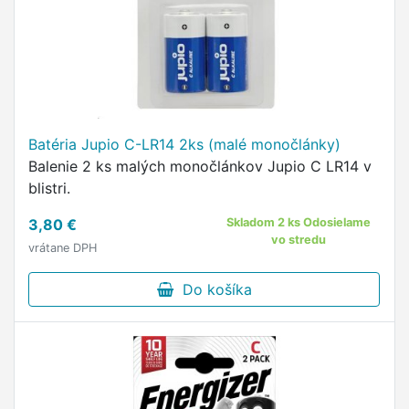
Batéria Jupio C-LR14 2ks (malé monočlánky)
Balenie 2 ks malých monočlánkov Jupio C LR14 v
blistri.
3,80 €
Skladom 2 ks Odosielame
vo stredu
vrátane DPH
Do košíka