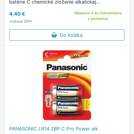
batérie C chemické zloženie alkalickej
kategórie/rada Ultra Plus Alkaline možnosť
4,40 €
Skladom 4 ks Odosielame
nabíjania nie kapacita neuvádza sa …
v pondelok
vrátane DPH
Do košíka
PANASONIC LR14 2BP C Pro Power alk