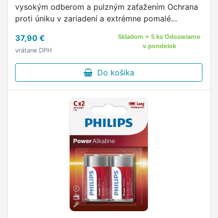
vysokým odberom a pulzným zaťažením Ochrana
proti úniku v zariadení a extrémne pomalé
samovybíjanie Napätie 1,5 V, typ C (LR14,
37,90 €
Skladom > 5 ks Odosielame
MN1400) v balení po 20 ks …
v pondelok
vrátane DPH
Do košíka