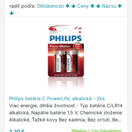
radiť podľa:
Obľúbenosti
Ceny
Názvu
Philips batéria C PowerLife, alkalická - 2ks
Viac energie, dlhšia životnosť - Typ batérie C/LR14
alkalická, Napätie batérie 1,5 V, Chemické zloženie
Alkalické, Ťažké kovy Bez kadmia, Bez ortuti, Bez
olova
3,20 €
Skladom > 5 ks Odosielame