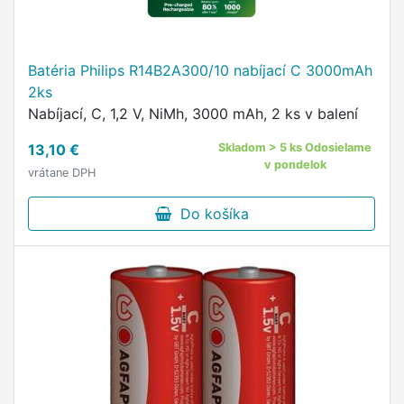
Batéria Philips R14B2A300/10 nabíjací C 3000mAh
2ks
Nabíjací, C, 1,2 V, NiMh, 3000 mAh, 2 ks v balení
13,10 €
Skladom > 5 ks Odosielame
v pondelok
vrátane DPH
Do košíka