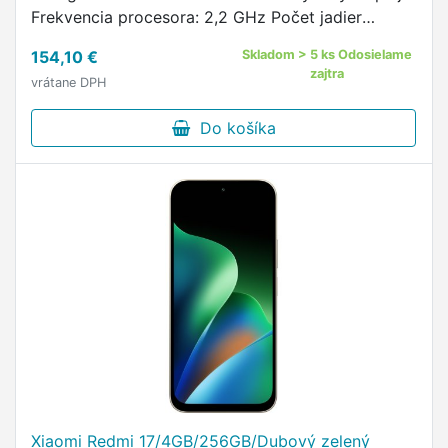
Frekvencia procesora: 2,2 GHz Počet jadier
procesora: 8 Označenie procesora: Helio G36
154,10 €
Skladom > 5 ks Odosielame
Operačná pamäť: 4 GB Interný …
zajtra
vrátane DPH
Do košíka
Xiaomi Redmi 17/4GB/256GB/Dubový zelený