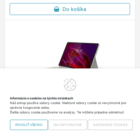
Do košíka
Informácie o cookies na týchto stránkach
Náš eshop používa súbory cookie. Niektoré súbory cookie sú nevyhnutné pre
LENOVO Yoga Tab Pack Keyboard CS SH
správne fungovanie webu.
Ďalšie súbory cookie používame na analýzy. Tie môžete prípadne odmietnuť.
Klávesnica k tabletu Lenovo Keyboard Pack pre
Yoga Tab Sea Shell PN: ZG38C07706 Plynulá a
POVOLIŤ VŠETKO
IBA NEVYHNUTNÉ
NASTAVENIE COOKIES
responzívna navigácia s trackpadom s podporou
viacerých gest Pohodlný zdvih kláves 1,3 mm