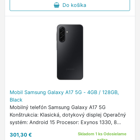
Do košíka
Mobil Samsung Galaxy A17 5G - 4GB / 128GB,
Black
Mobilný telefón Samsung Galaxy A17 5G
Konštrukcia: Klasická, dotykový displej Operačný
systém: Android 15 Procesor: Exynos 1330, 8
jadier, 2,25 GHz Operačná pamäť: 4 GB Interná
301,30 €
Skladom 1 ks Odosielame
pamäť: 128 GB Slot pre pamäťovú …
zajtra