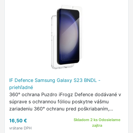
IF Defence Samsung Galaxy S23 BNDL -
priehľadné
360° ochrana Puzdro iFrogz Defence dodávané v
súprave s ochrannou fóliou poskytne vášmu
zariadeniu 360° ochranu pred poškriabaním,
nárazmi, nečistotami a mastnotou.
16,50 €
Skladom 2 ks Odosielame
zajtra
vrátane DPH