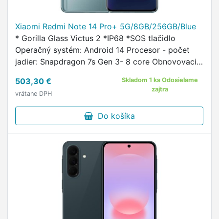
Xiaomi Redmi Note 14 Pro+ 5G/8GB/256GB/Blue
* Gorilla Glass Victus 2 *IP68 *SOS tlačidlo
Operačný systém: Android 14 Procesor - počet
jadier: Snapdragon 7s Gen 3- 8 core Obnovovacia
frekvencia [GHz]: 2,5 Užívateľská pamäť [GB]:
503,30 €
Skladom 1 ks Odosielame
256 Veľkosť RAM [GB]: …
zajtra
vrátane DPH
Do košíka