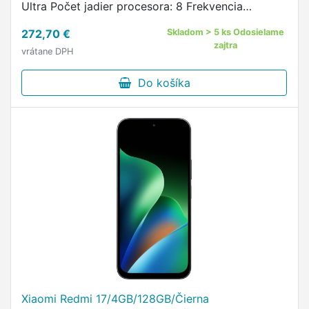
Ultra Počet jadier procesora: 8 Frekvencia
procesora: 2,0 GHz Používateľská pamäť [GB]:
272,70 €
Skladom > 5 ks Odosielame
256 GB Veľkosť RAM [GB]: …
zajtra
vrátane DPH
Do košíka
Xiaomi Redmi 17/4GB/128GB/Čierna