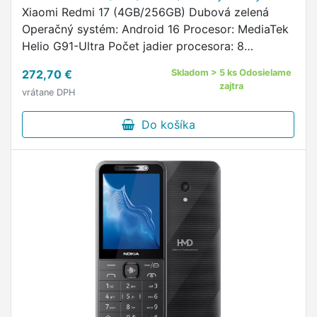
Xiaomi Redmi 17 (4GB/256GB) Dubová zelená
Operačný systém: Android 16 Procesor: MediaTek
Helio G91-Ultra Počet jadier procesora: 8
Frekvencia procesora: 2,0 GHz Užívateľská pamäť
272,70 €
Skladom > 5 ks Odosielame
[GB]: 256 GB Veľkosť RAM …
zajtra
vrátane DPH
Do košíka