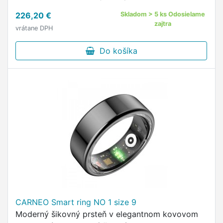
Frekvencia procesora: 2,0 GHz Užívateľská pamäť
226,20 €
Skladom > 5 ks Odosielame
[GB]: 128 GB Veľkosť RAM …
zajtra
vrátane DPH
Do košíka
CARNEO Smart ring NO 1 size 9
Moderný šikovný prsteň v elegantnom kovovom