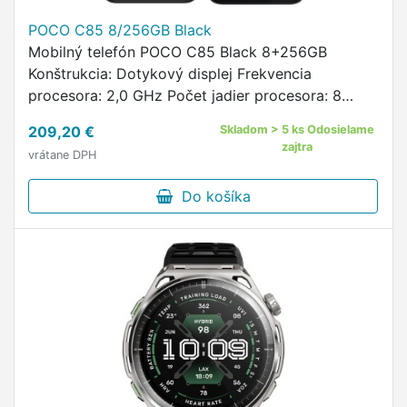
POCO C85 8/256GB Black
Mobilný telefón POCO C85 Black 8+256GB
Konštrukcia: Dotykový displej Frekvencia
procesora: 2,0 GHz Počet jadier procesora: 8
Označenie procesora: MediaTek Operačná pamäť:
209,20 €
Skladom > 5 ks Odosielame
8 GB Interná pamäť: 256 GB Operačná …
zajtra
vrátane DPH
Do košíka