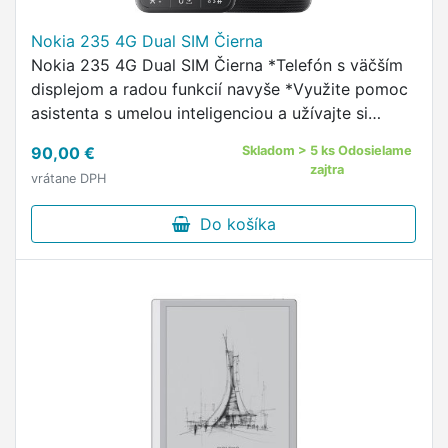
Nokia 235 4G Dual SIM Čierna
Nokia 235 4G Dual SIM Čierna *Telefón s väčším
displejom a radou funkcií navyše *Využite pomoc
asistenta s umelou inteligenciou a užívajte si
chatovanie, videohovory aj všetko ostatné, čo
90,00 €
Skladom > 5 ks Odosielame
služba Xpress Chat ponúka …
zajtra
vrátane DPH
Do košíka