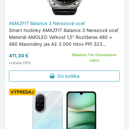
AMAZFIT Balance 3 Nerezová oceľ
Smart hodinky AMAZFIT Balance 3 Nerezová oceľ
Materiál AMOLED Veľkosť 1,5" Rozlíšenie 480 ×
480 Maximálny jas Až 3 000 nitov PPI 323
Dotykový displej Zafírové sklo Kapacita batérie
411,30 €
Skladom 1 ks Odosielame
668 mAh Výdrž batérie …
zajtra
vrátane DPH
Do košíka
VÝPREDAJ