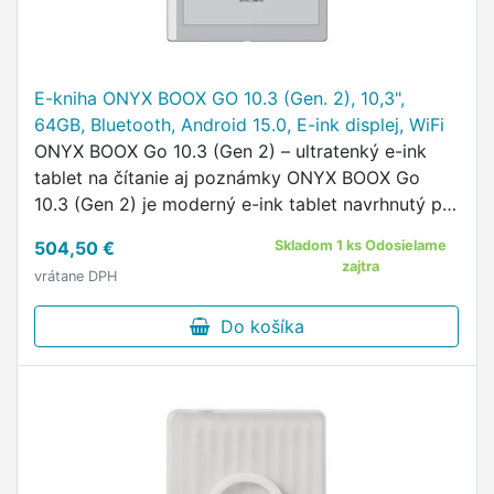
E-kniha ONYX BOOX GO 10.3 (Gen. 2), 10,3",
64GB, Bluetooth, Android 15.0, E-ink displej, WiFi
ONYX BOOX Go 10.3 (Gen 2) – ultratenký e-ink
tablet na čítanie aj poznámky ONYX BOOX Go
10.3 (Gen 2) je moderný e-ink tablet navrhnutý pre
všetkých, ktorí chcú čítať, písať a pracovať bez
504,50 €
Skladom 1 ks Odosielame
rušivých vplyvov klasických…
zajtra
vrátane DPH
Do košíka