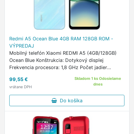
Redmi A5 Ocean Blue 4GB RAM 128GB ROM -
VÝPREDAJ
Mobilný telefón Xiaomi REDMI A5 (4GB/128GB)
Ocean Blue Konštrukcia: Dotykový displej
Frekvencia procesora: 1,8 GHz Počet jadier
procesora: 8 Označenie procesora: Unisoc T7250
99,55 €
Skladom 1 ks Odosielame
Operačná pamäť: 4 GB Interný …
dnes
vrátane DPH
Do košíka