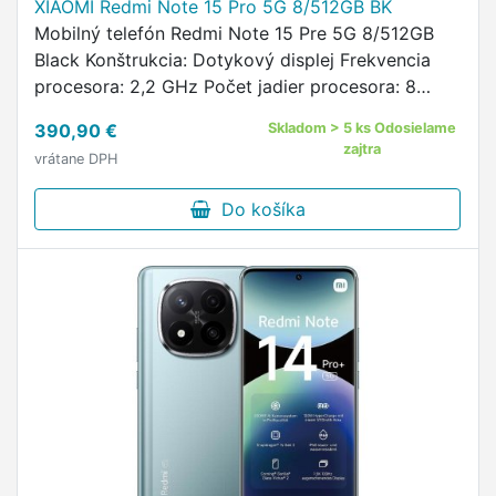
XIAOMI Redmi Note 15 Pro 5G 8/512GB BK
Mobilný telefón Redmi Note 15 Pre 5G 8/512GB
Black Konštrukcia: Dotykový displej Frekvencia
procesora: 2,2 GHz Počet jadier procesora: 8
Operačná pamäť: 8 GB Interná pamäť: 512 GB
390,90 €
Skladom > 5 ks Odosielame
Operačný systém: Android …
zajtra
vrátane DPH
Do košíka