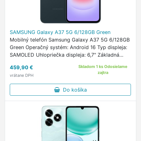
SAMSUNG Galaxy A37 5G 6/128GB Green
Mobilný telefón Samsung Galaxy A37 5G 6/128GB
Green Operačný systém: Android 16 Typ displeja:
SAMOLED Uhlopriečka displeja: 6,7" Základná
frekvencia procesora (GHZ): 2 Displej: 2340 ×
459,90 €
Skladom 1 ks Odosielame
1080 px Obnovovacie …
zajtra
vrátane DPH
Do košíka