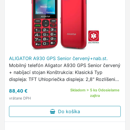
ALIGATOR A930 GPS Senior červený+nab.st.
Mobilný telefón Aligator A930 GPS Senior červený
+ nabíjací stojan Konštrukcia: Klasická Typ
displeja: TFT Uhlopriečka displeja: 2,8" Rozlíšenie
displeja: 240 × 320 Px Vlastnosti displeja:
88,40 €
Skladom > 5 ks Odosielame
Zaoblené hrany …
zajtra
vrátane DPH
Do košíka