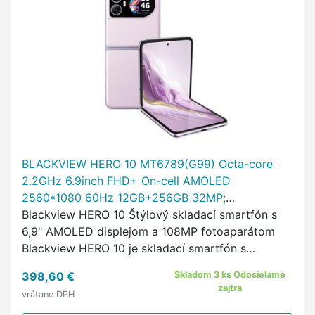
BLACKVIEW HERO 10 MT6789(G99) Octa-core
2.2GHz 6.9inch FHD+ On-cell AMOLED
2560*1080 60Hz 12GB+256GB 32MP;
108MP/8MP 400
Blackview HERO 10 Štýlový skladací smartfón s
6,9" AMOLED displejom a 108MP fotoaparátom
Blackview HERO 10 je skladací smartfón s
elegantným dizajnom a výkonnými funkciami.
398,60 €
Skladom 3 ks Odosielame
zajtra
vrátane DPH