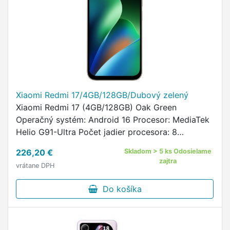
Xiaomi Redmi 17/4GB/128GB/Dubový zelený
Xiaomi Redmi 17 (4GB/128GB) Oak Green
Operačný systém: Android 16 Procesor: MediaTek
Helio G91-Ultra Počet jadier procesora: 8
Frekvencia procesora: 2,0 GHz Používateľská
226,20 €
Skladom > 5 ks Odosielame
pamäť [GB]: 128 GB Veľkosť RAM …
zajtra
vrátane DPH
Do košíka