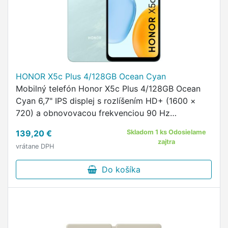
HONOR X5c Plus 4/128GB Ocean Cyan
Mobilný telefón Honor X5c Plus 4/128GB Ocean
Cyan 6,7" IPS displej s rozlíšením HD+ (1600 ×
720) a obnovovacou frekvenciou 90 Hz
Osemjadrový procesor MediaTek Helio G81 (2
139,20 €
Skladom 1 ks Odosielame
GHz) Operačná pamäť 4 GB RAM a …
zajtra
vrátane DPH
Do košíka