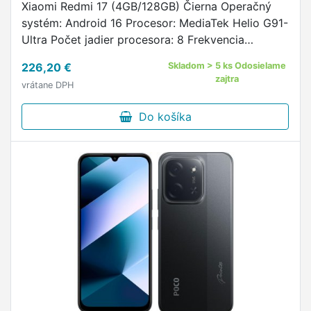
Xiaomi Redmi 17 (4GB/128GB) Čierna Operačný
systém: Android 16 Procesor: MediaTek Helio G91-
Ultra Počet jadier procesora: 8 Frekvencia
procesora: 2,0 GHz Užívateľská pamäť [GB]: 128
226,20 €
Skladom > 5 ks Odosielame
GB Veľkosť RAM [GB]: …
zajtra
vrátane DPH
Do košíka