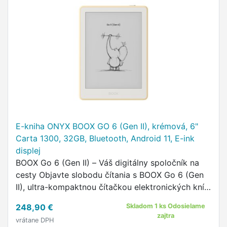
E-kniha ONYX BOOX GO 6 (Gen II), krémová, 6"
Carta 1300, 32GB, Bluetooth, Android 11, E-ink
displej
BOOX Go 6 (Gen II) – Váš digitálny spoločník na
cesty Objavte slobodu čítania s BOOX Go 6 (Gen
II), ultra-kompaktnou čítačkou elektronických kníh,
ktorá bola navrhnutá pre milovníkov literatúry na
248,90 €
Skladom 1 ks Odosielame
cestách.
zajtra
vrátane DPH