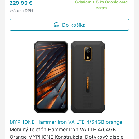
229,90 €
Skladom > 5 ks Odosielame
jadrový Procesor - frekvencia: 2,3 …
zajtra
vrátane DPH
Do košíka
MYPHONE Hammer Iron VA LTE 4/64GB orange
Mobilný telefón Hammer Iron VA LTE 4/64GB
Orange MYPHONE Konštrukcia: Dotykový displej