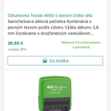
Dátumovka Trodat 4850 s textom Došlo dňa
Samofarbiaca dátová pečiatka Kombinácia s
pevným textom podľa výberu Výška dátumu 3,8
mm Dodávame s dvojfarebným vankúšikom
Náhradné vankúšiky: dvojfarebný (červeno-
26,60 €
Skladom 5 ks Odosielame
modrý) 556.903, čierny 999.632, modrý 666.656,
v pondelok
vrátane DPH
…
Do košíka