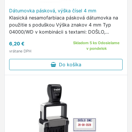
Dátumovka pásková, výška čísel 4 mm
Klasická nesamofarbiaca pásková dátumovka na
použitie s poduškou Výška znakov 4 mm Typ
04000/WD v kombinácii s textami: DOŠLO,
FAKTUROVANÉ, INVENTÚRA, KONTROLOVANÉ,
6,20 €
Skladom 5 ks Odosielame
VYBRANÉ, ULOŽENÉ, OBJEDNANÉ, ODOSLANÉ,
v pondelok
vrátane DPH
UPOMIENKA, …
Do košíka