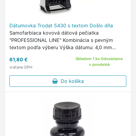
Dátumovka Trodat 5430 s textom Došlo dňa
Samofarbiaca kovová dátová pečiatka
"PROFESSIONAL LINE" Kombinácia s pevným
textom podľa výberu Výška dátumu: 4,0 mm
Dodávame s dvojfarebným vankúšikom Náhradné
61,80 €
Skladom 1 ks Odosielame
vankúšiky: dvojfarebný (červeno-modrý) 111.444,
v pondelok
vrátane DPH
…
Do košíka