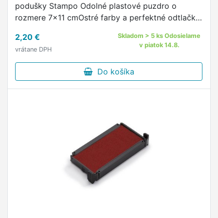
podušky Stampo Odolné plastové puzdro o
rozmere 7x11 cmOstré farby a perfektné odtlačky
pri použití pečiatkových farieb KoresDlhá
2,20 €
Skladom > 5 ks Odosielame
životnosťPrevedenie v 6 farbách: …
v piatok 14.8.
vrátane DPH
Do košíka