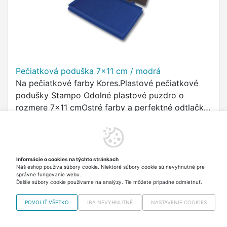
Pečiatková poduška 7x11 cm / modrá
Na pečiatkové farby Kores.Plastové pečiatkové
podušky Stampo Odolné plastové puzdro o
rozmere 7x11 cmOstré farby a perfektné odtlačky
pri použití pečiatkových farieb KoresDlhá
2,60 €
Skladom 3 ks Odosielame
životnosťPrevedenie v 6 farbách: …
v piatok 14.8.
vrátane DPH
Informácie o cookies na týchto stránkach
Do košíka
Náš eshop používa súbory cookie. Niektoré súbory cookie sú nevyhnutné pre
správne fungovanie webu.
Ďalšie súbory cookie používame na analýzy. Tie môžete prípadne odmietnuť.
POVOLIŤ VŠETKO
IBA NEVYHNUTNÉ
NASTAVENIE COOKIES