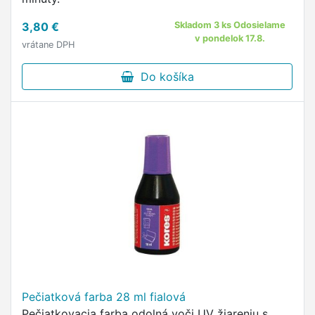
3,80 €
Skladom 3 ks Odosielame
v pondelok 17.8.
vrátane DPH
Do košíka
Pečiatková farba 28 ml fialová
Pečiatkovacia farba odolná voči UV žiareniu s