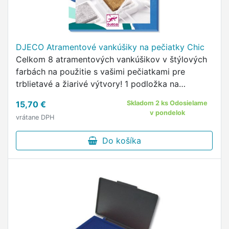
DJECO Atramentové vankúšiky na pečiatky Chic
Celkom 8 atramentových vankúšikov v štýlových
farbách na použitie s vašimi pečiatkami pre
trblietavé a žiarivé výtvory! 1 podložka na
vyčistenie základne pečiatok medzi každým
15,70 €
Skladom 2 ks Odosielame
použitím 8 atramentových vankúšikov, …
v pondelok
vrátane DPH
Do košíka