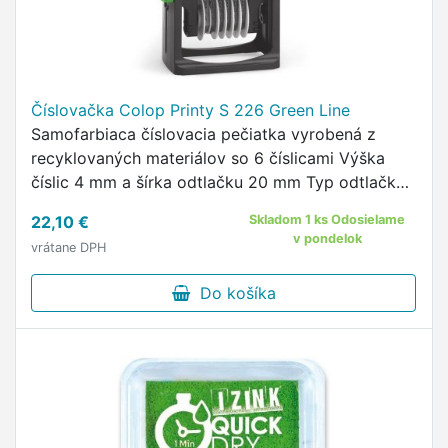
Číslovačka Colop Printy S 226 Green Line
Samofarbiaca číslovacia pečiatka vyrobená z
recyklovaných materiálov so 6 číslicami Výška
číslic 4 mm a šírka odtlačku 20 mm Typ odtlačku:
123456 Štandardná farba odtlačku: čierna
22,10 €
Skladom 1 ks Odosielame
Pečiatka obsahuje číslice 0-9 a …
v pondelok
vrátane DPH
Do košíka