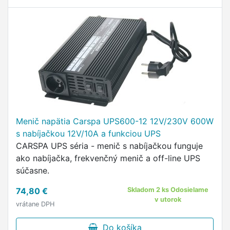
Menič napätia Carspa UPS600-12 12V/230V 600W
s nabíjačkou 12V/10A a funkciou UPS
CARSPA UPS séria - menič s nabíjačkou funguje
ako nabíjačka, frekvenčný menič a off-line UPS
súčasne.
74,80 €
Skladom 2 ks Odosielame
v utorok
vrátane DPH
Do košíka