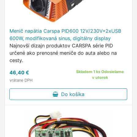
Menič napätia Carspa PID600 12V/230V+2xUSB
600W, modifikovaná sinus, digitálny display
Najnovší dizajn produktov CARSPA série PID
určené ako prenosné meniče do auta alebo na
cesty.
46,40 €
Skladom 1 ks Odosielame
v utorok
vrátane DPH
Do košíka