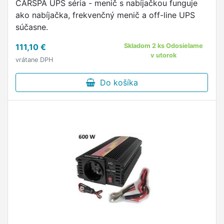
CARSPA UPS séria - menič s nabíjačkou funguje
ako nabíjačka, frekvenčný menič a off-line UPS
súčasne.
111,10 €
Skladom 2 ks Odosielame
v utorok
vrátane DPH
Do košíka