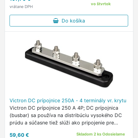
televízia, LED osvetlenie a podobne. …
vo štvrtok
vrátane DPH
Do košíka
Victron DC prípojnice 250A - 4 terminály vr. krytu
Victron DC prípojnice 250 A 4P; DC prípojnica
(busbar) sa používa na distribúciu vysokého DC
prúdu a súčasne tiež slúži ako pripojenie pre
batérie a/alebo DC zariadenia .
59,60 €
Skladom 2 ks Odosielame