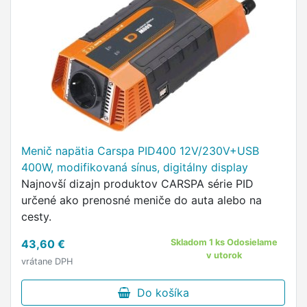
Menič napätia Carspa PID400 12V/230V+USB
400W, modifikovaná sínus, digitálny display
Najnovší dizajn produktov CARSPA série PID
určené ako prenosné meniče do auta alebo na
cesty.
43,60 €
Skladom 1 ks Odosielame
v utorok
vrátane DPH
Do košíka