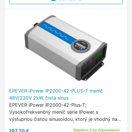
EPEVER iPower IP2000-42-PLUS-T menič
48V/230V 2kW, čistá sínus
EPEVER IPower IP2000-42-Plus-T;
Vysokofrekvenčný menič série IPower s
výstupnou čistou sínusoidou, ktorý je vhodný na
napájanie aj citlivých spotrebičov ako sú počítače,
197,70 €
Skladom 2 ks Odosielame