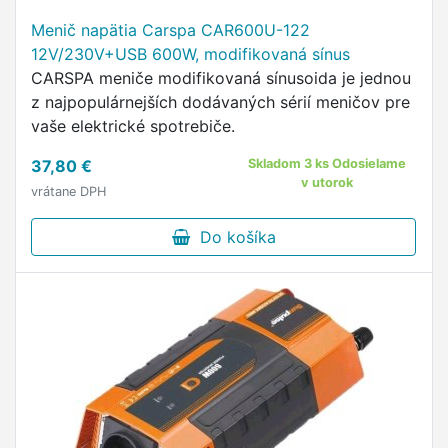
Menič napätia Carspa CAR600U-122
12V/230V+USB 600W, modifikovaná sínus
CARSPA meniče modifikovaná sínusoida je jednou
z najpopulárnejších dodávaných sérií meničov pre
vaše elektrické spotrebiče.
37,80 €
Skladom 3 ks Odosielame
v utorok
vrátane DPH
Do košíka