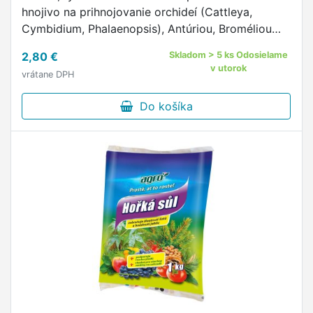
hnojivo na prihnojovanie orchideí (Cattleya,
Cymbidium, Phalaenopsis), Antúriou, Broméliou
(Tillandsia, Vriesea, Aechmea, Guzmania) a
2,80 €
Skladom > 5 ks Odosielame
ostatných epifytických …
v utorok
vrátane DPH
Do košíka