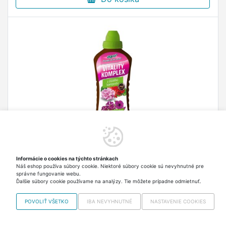
AGRO Vitality Komplex muškát, surfínia,
Informácie o cookies na týchto stránkach
Náš eshop používa súbory cookie. Niektoré súbory cookie sú nevyhnutné pre
probiotikum 1l
správne fungovanie webu.
AGRO Vitality komplex Muškát a surfinie je
Ďalšie súbory cookie používame na analýzy. Tie môžete prípadne odmietnuť.
jedinečný prípravok ideálny pre všetky druhy
POVOLIŤ VŠETKO
IBA NEVYHNUTNÉ
NASTAVENIE COOKIES
balkónových rastlín ako sú muškáty, surfínie,
begónie, fuchsie, milión zvony ai.
6,80 €
Skladom > 5 ks Odosielame