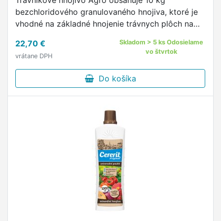
Trávnikové hnojivo Agro obsahuje 10 kg
bezchloridového granulovaného hnojiva, ktoré je
vhodné na základné hnojenie trávnych plôch na
začiatku aj počas vegetácie všetkých typov
22,70 €
Skladom > 5 ks Odosielame
trávnikov.
vo štvrtok
vrátane DPH
Do košíka