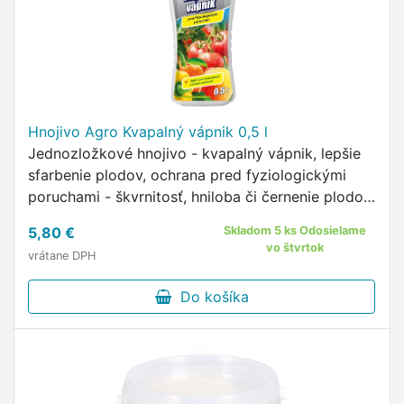
Hnojivo Agro Kvapalný vápnik 0,5 l
Jednozložkové hnojivo - kvapalný vápnik, lepšie
sfarbenie plodov, ochrana pred fyziologickými
poruchami - škvrnitosť, hniloba či černenie plodov,
aplikácia postrekom.
5,80 €
Skladom 5 ks Odosielame
vo štvrtok
vrátane DPH
Do košíka