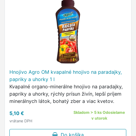
Hnojivo Agro OM kvapalné hnojivo na paradajky,
papriky a uhorky 1 l
Kvapalné organo-minerálne hnojivo na paradajky,
papriky a uhorky, rýchly prísun živín, lepší príjem
minerálnych látok, bohatý zber a viac kvetov.
5,10 €
Skladom > 5 ks Odosielame
v utorok
vrátane DPH
Do košíka