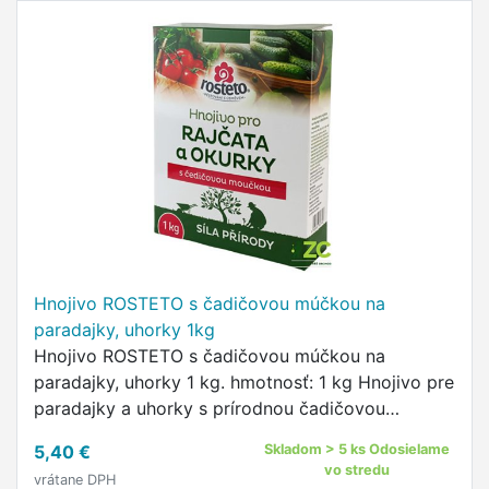
Hnojivo ROSTETO s čadičovou múčkou na
paradajky, uhorky 1kg
Hnojivo ROSTETO s čadičovou múčkou na
paradajky, uhorky 1 kg. hmotnosť: 1 kg Hnojivo pre
paradajky a uhorky s prírodnou čadičovou
múčkou je svojím pomerom dusíka, fosforu,
5,40 €
Skladom > 5 ks Odosielame
draslíka a železa prispôsobené práve …
vo stredu
vrátane DPH