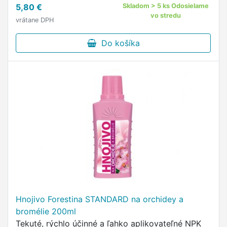
5,80 €
Skladom > 5 ks Odosielame
paradajok aj paprík.
vo stredu
vrátane DPH
Do košíka
Hnojivo Forestina STANDARD na orchidey a
bromélie 200ml
Tekuté, rýchlo účinné a ľahko aplikovateľné NPK