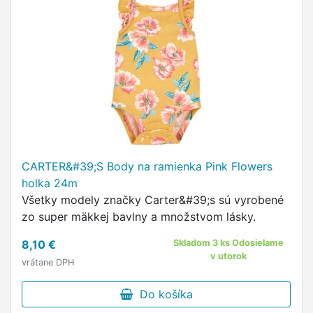
CARTER&#39;S Body na ramienka Pink Flowers
holka 24m
Všetky modely značky Carter&#39;s sú vyrobené
zo super mäkkej bavlny a množstvom lásky.
8,10 €
Skladom 3 ks Odosielame
v utorok
vrátane DPH
Do košíka