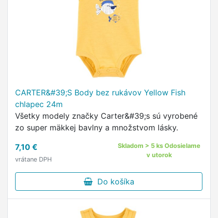
CARTER&#39;S Body bez rukávov Yellow Fish
chlapec 24m
Všetky modely značky Carter&#39;s sú vyrobené
zo super mäkkej bavlny a množstvom lásky.
7,10 €
Skladom > 5 ks Odosielame
v utorok
vrátane DPH
Do košíka