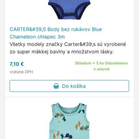
CARTER&#39;S Body bez rukávov Blue
Chameleon chlapec 3m
Všetky modely značky Carter&#39;s sú vyrobené
zo super mäkkej bavlny a množstvom lásky.
7,10 €
Skladom > 5 ks Odosielame
v utorok
vrátane DPH
Do košíka