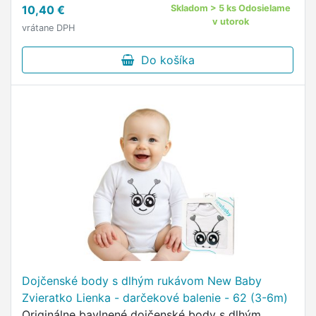
10,40 €
Skladom > 5 ks Odosielame
v utorok
vrátane DPH
Do košíka
Dojčenské body s dlhým rukávom New Baby
Zvieratko Lienka - darčekové balenie - 62 (3-6m)
Originálne bavlnené dojčenské body s dlhým