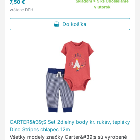
7,50 €
Skladom > 5 ks Odosielame
v utorok
vrátane DPH
Do košíka
CARTER&#39;S Set 2dielny body kr. rukáv, tepláky
Dino Stripes chlapec 12m
Všetky modely značky Carter&#39;s sú vyrobené