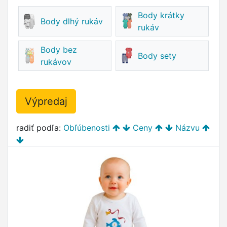
Body krátky
Body dlhý rukáv
rukáv
Body bez
Body sety
rukávov
Výpredaj
radiť podľa:
Obľúbenosti
Ceny
Názvu