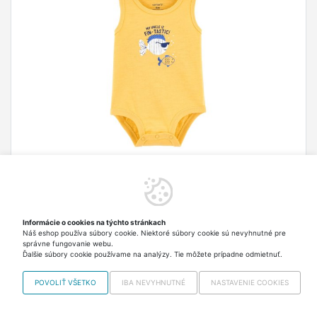
CARTER&#39;S Body bez rukávov Yellow Fish
chlapec 6m
Všetky modely značky Carter&#39;s sú vyrobené
zo super mäkkej bavlny a množstvom lásky.
Informácie o cookies na týchto stránkach
Náš eshop používa súbory cookie. Niektoré súbory cookie sú nevyhnutné pre
správne fungovanie webu.
7,10 €
Skladom 2 ks Odosielame
Ďalšie súbory cookie používame na analýzy. Tie môžete prípadne odmietnuť.
v utorok
vrátane DPH
POVOLIŤ VŠETKO
IBA NEVYHNUTNÉ
NASTAVENIE COOKIES
Do košíka