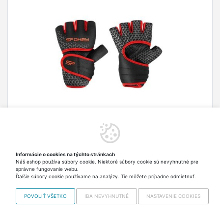
Spokey LAVA Neoprénové fitness rukavice,
čierno-červené, veľ. XS / S
Fitness rukavice Spokey LAVA: - majú anatomický
Informácie o cookies na týchto stránkach
tvar, ktorý sa skvele prispôsobí vašu dlani a
Náš eshop používa súbory cookie. Niektoré súbory cookie sú nevyhnutné pre
správne fungovanie webu.
neobmedzuje pohyb počas cvičenia; - majú
Ďalšie súbory cookie používame na analýzy. Tie môžete prípadne odmietnuť.
mnoho rôznych využití - perfektné pre cvičenie v
15,00 €
Skladom > 5 ks Odosielame
posilňovni...
POVOLIŤ VŠETKO
IBA NEVYHNUTNÉ
NASTAVENIE COOKIES
vo stredu
vrátane DPH