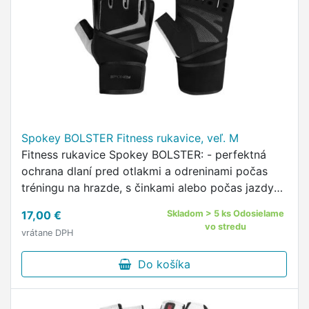
Spokey BOLSTER Fitness rukavice, veľ. M
Fitness rukavice Spokey BOLSTER: - perfektná
ochrana dlaní pred otlakmi a odreninami počas
tréningu na hrazde, s činkami alebo počas jazdy
na bicykli či kolobežke; - majú široký opasok so
17,00 €
Skladom > 5 ks Odosielame
zapínaním na...
vo stredu
vrátane DPH
Do košíka