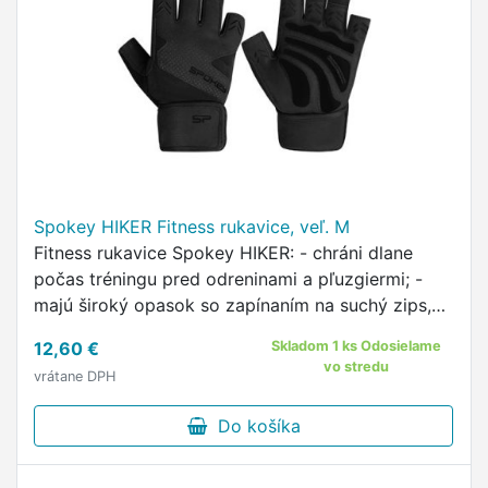
Spokey HIKER Fitness rukavice, veľ. M
Fitness rukavice Spokey HIKER: - chráni dlane
počas tréningu pred odreninami a pľuzgiermi; -
majú široký opasok so zapínaním na suchý zips,
vďaka ktorému sa veľmi dobre prispôsobia tvaru
12,60 €
Skladom 1 ks Odosielame
vašej dlane!; - …
vo stredu
vrátane DPH
Do košíka