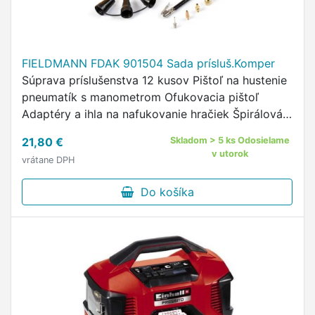
FIELDMANN FDAK 901504 Sada prísluš.Komper
Súprava príslušenstva 12 kusov Pištoľ na hustenie
pneumatík s manometrom Ofukovacia pištoľ
Adaptéry a ihla na nafukovanie hračiek Špirálová
PU hadica 5m
21,80 €
Skladom > 5 ks Odosielame
v utorok
vrátane DPH
Do košíka