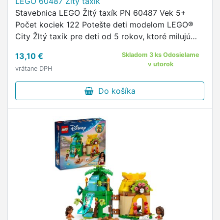
LEGO 60487 Žltý taxík
Stavebnica LEGO Žltý taxík PN 60487 Vek 5+
Počet kociek 122 Potešte deti modelom LEGO®
City Žltý taxík pre deti od 5 rokov, ktoré milujú
autíčka a kreatívne hranie Táto stavebnica
13,10 €
Skladom 3 ks Odosielame
obsahuje všetko, čo deti …
v utorok
vrátane DPH
Do košíka