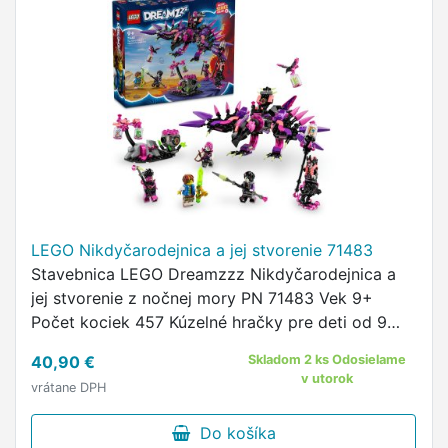
LEGO Nikdyčarodejnica a jej stvorenie 71483
Stavebnica LEGO Dreamzzz Nikdyčarodejnica a
jej stvorenie z nočnej mory PN 71483 Vek 9+
Počet kociek 457 Kúzelné hračky pre deti od 9
rokov inšpirované televíznym seriálom LEGO®
40,90 €
Skladom 2 ks Odosielame
DREAMZzz™ Deti si postavia …
v utorok
vrátane DPH
Do košíka