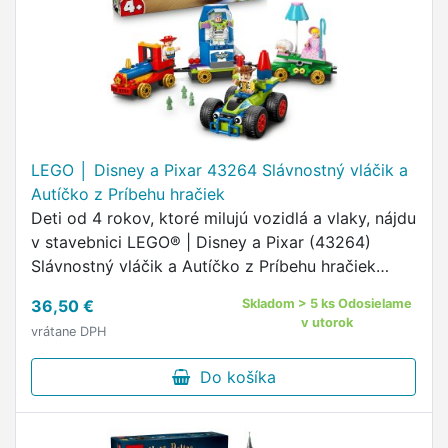
LEGO │ Disney a Pixar 43264 Slávnostný vláčik a
Autíčko z Príbehu hračiek
Deti od 4 rokov, ktoré milujú vozidlá a vlaky, nájdu
v stavebnici LEGO® | Disney a Pixar (43264)
Slávnostný vláčik a Autíčko z Príbehu hračiek
všetko, čo majú rady!
36,50 €
Skladom > 5 ks Odosielame
v utorok
vrátane DPH
Do košíka