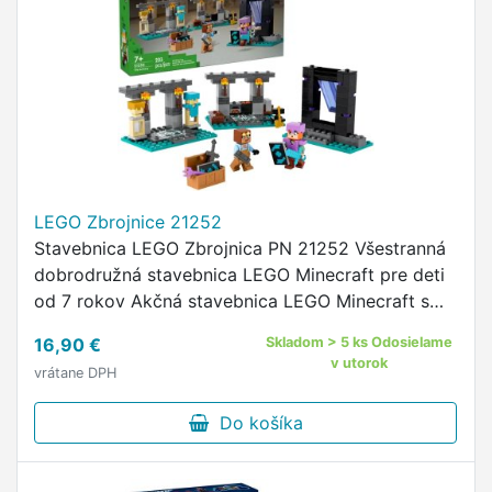
LEGO Zbrojnice 21252
Stavebnica LEGO Zbrojnica PN 21252 Všestranná
dobrodružná stavebnica LEGO Minecraft pre deti
od 7 rokov Akčná stavebnica LEGO Minecraft s
minifigúrkami Alex a kováča brnenia Stavebnica
16,90 €
Skladom > 5 ks Odosielame
sa skladá z 3 častí: …
v utorok
vrátane DPH
Do košíka