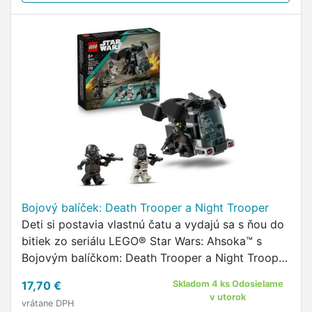
Bojový balíček: Death Trooper a Night Trooper
Deti si postavia vlastnú čatu a vydajú sa s ňou do
bitiek zo seriálu LEGO® Star Wars: Ahsoka™ s
Bojovým balíčkom: Death Trooper a Night Trooper
(75412).
17,70 €
Skladom 4 ks Odosielame
v utorok
vrátane DPH