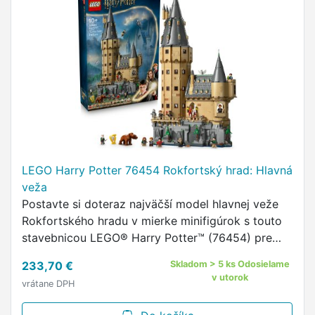
LEGO Harry Potter 76454 Rokfortský hrad: Hlavná
veža
Postavte si doteraz najväčší model hlavnej veže
Rokfortského hradu v mierke minifigúrok s touto
stavebnicou LEGO® Harry Potter™ (76454) pre
deti.
233,70 €
Skladom > 5 ks Odosielame
v utorok
vrátane DPH