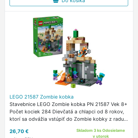
Do košíka
LEGO 21587 Zombie kobka
Stavebnice LEGO Zombie kobka PN 21587 Vek 8+
Počet kociek 284 Dievčatá a chlapci od 8 rokov,
ktorí sa odvážia vstúpiť do Zombie kobky z radu
LEGO® Minecraft, sa môžu tešiť na akčnú zábavu
26,70 €
Skladom 3 ks Odosielame
a hodiny nápaditého …
v utorok