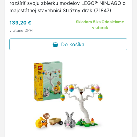
rozšíriť svoju zbierku modelov LEGO® NINJAGO o
cm na šírku a 16 cm.
majestátnej stavebnici Strážny drak (71847).
139,20 €
Skladom 5 ks Odosielame
v utorok
vrátane DPH
Do košíka