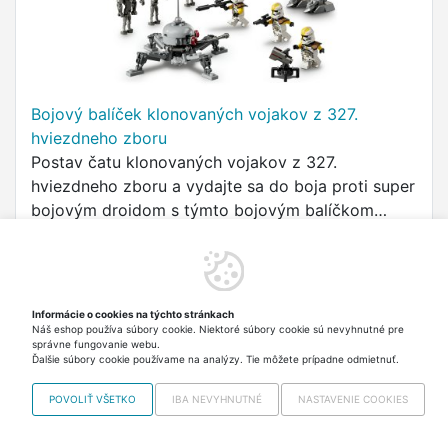
Bojový balíček klonovaných vojakov z 327.
hviezdneho zboru
Postav čatu klonovaných vojakov z 327.
hviezdneho zboru a vydajte sa do boja proti super
bojovým droidom s týmto bojovým balíčkom
LEGO® Star Wars: Pomsta Sithov (75431) pre deti.
37,40 €
Skladom 2 ks Odosielame
v utorok
vrátane DPH
Informácie o cookies na týchto stránkach
Do košíka
Náš eshop používa súbory cookie. Niektoré súbory cookie sú nevyhnutné pre
správne fungovanie webu.
Ďalšie súbory cookie používame na analýzy. Tie môžete prípadne odmietnuť.
POVOLIŤ VŠETKO
IBA NEVYHNUTNÉ
NASTAVENIE COOKIES