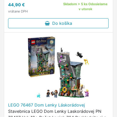
prepracovanou stavebnicou LEGO® Jurassic
44,90 €
Skladom > 5 ks Odosielame
World (76975) T-rex …
v utorok
vrátane DPH
Do košíka
LEGO 76467 Dom Lenky Láskorádovej
Stavebnica LEGO Dom Lenky Laskorádovej PN