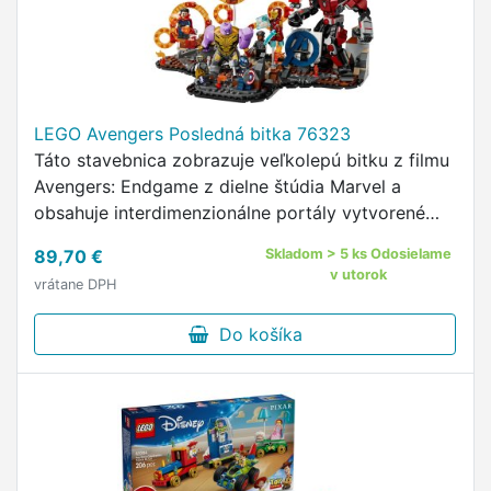
LEGO Avengers Posledná bitka 76323
Táto stavebnica zobrazuje veľkolepú bitku z filmu
Avengers: Endgame z dielne štúdia Marvel a
obsahuje interdimenzionálne portály vytvorené
pomocou dvojprstena a 9 minifigúrok: Kapitán
89,70 €
Skladom > 5 ks Odosielame
Amerika (so štítom), …
v utorok
vrátane DPH
Do košíka