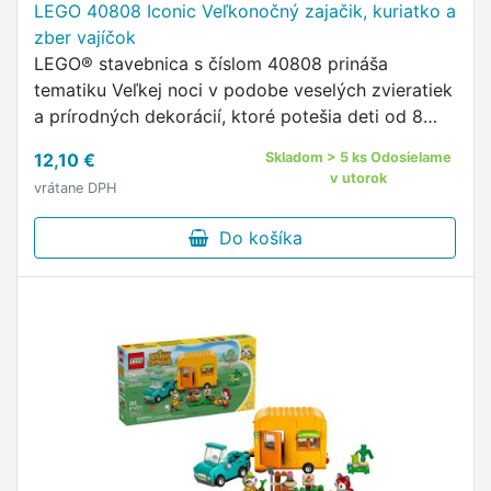
LEGO 40808 Iconic Veľkonočný zajačik, kuriatko a
zber vajíčok
LEGO® stavebnica s číslom 40808 prináša
tematiku Veľkej noci v podobe veselých zvieratiek
a prírodných dekorácií, ktoré potešia deti od 8
rokov a všetkých fanúšikov kreatívneho stavania.
12,10 €
Skladom > 5 ks Odosielame
v utorok
vrátane DPH
Do košíka