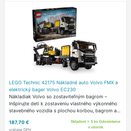
LEGO Technic 42175 Nákladné auto Volvo FMX a
elektrický bager Volvo EC230
Nákladiak Volvo so zostaviteľným bagrom –
Inšpirujte deti k zostaveniu vlastného výkonného
stavebného vozidla s plochou korbou, bagrom a
nabíjacou stanicou Funkcia nákladného vozidla –
187,70 €
Skladom > 5 ks Odosielame
Prezrite si 6-valcový motor s pohyblivým piestom,
v utorok
vrátane DPH