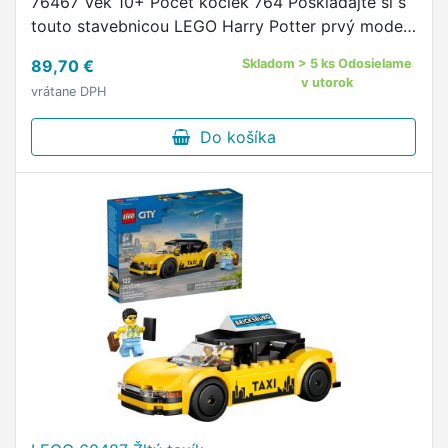
76467 Vek 10+ Počet kociek 764 Poskladajte si s
touto stavebnicou LEGO Harry Potter prvý model
Domu Lenky Laskorádovej z filmu Harry Potter a
89,70 €
Skladom > 5 ks Odosielame
Dary smrti Lenka …
v utorok
vrátane DPH
Do košíka