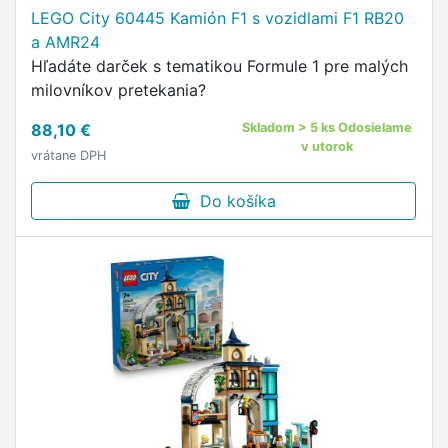
16 cm na šírku a 10 cm do hĺbky.
LEGO City 60445 Kamión F1 s vozidlami F1 RB20
a AMR24
Hľadáte darček s tematikou Formule 1 pre malých
milovníkov pretekania?
88,10 €
Skladom > 5 ks Odosielame
v utorok
vrátane DPH
Do košíka