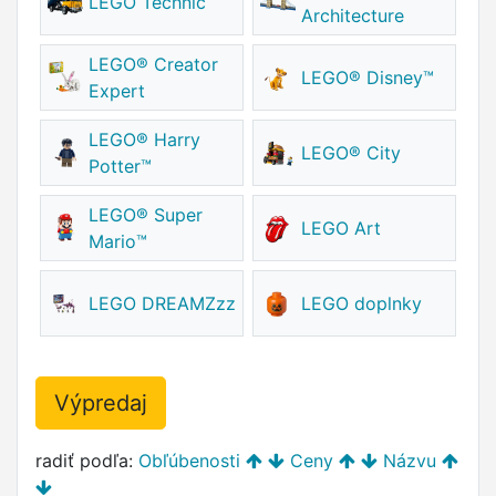
LEGO Technic
Architecture
LEGO® Creator
LEGO® Disney™
Expert
LEGO® Harry
LEGO®️ City
Potter™
LEGO®️ Super
LEGO Art
Mario™️
LEGO DREAMZzz
LEGO doplnky
Výpredaj
radiť podľa:
Obľúbenosti
Ceny
Názvu