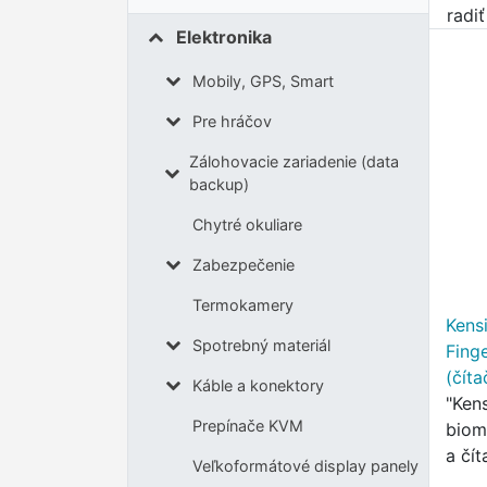
radi
Elektronika
Mobily, GPS, Smart
Pre hráčov
Zálohovacie zariadenie (data
backup)
Chytré okuliare
Zabezpečenie
Termokamery
Kens
Spotrebný materiál
Fing
(čít
Káble a konektory
"Ken
Prepínače KVM
biom
a čí
Veľkoformátové display panely
podp