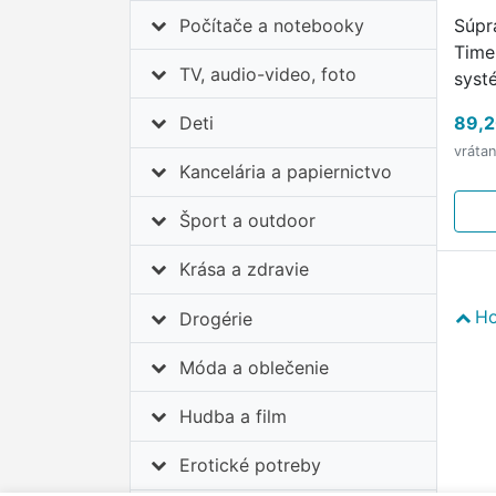
Počítače a notebooky
Súpr
Time
TV, audio-video, foto
syst
Komu
Deti
89,2
kHz
vráta
Kancelária a papiernictvo
Šport a outdoor
Krása a zdravie
Ho
Drogérie
Móda a oblečenie
Hudba a film
Erotické potreby