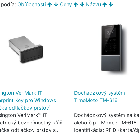
ť podľa:
Obľúbenosti
Ceny
Názvu
ington VeriMark IT
Dochádzkový systém
erprint Key pre Windows
TimeMoto TM-616
ačka odtlačkov prstov)
sington VeriMark™ IT
Dochádzkový systém na ka
etrický bezpečnostný kľúč
alebo čip - Model: TM-616 
tačka odtlačkov prstov s
Identifikácia: RFID (karta/či
orou Windows Hello™ a
PIN kód - Displej: 2,8“ fare