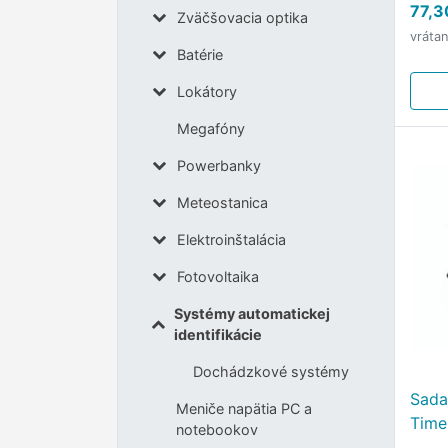
77,3
Zväčšovacia optika
Wind
vráta
Batérie
Lokátory
Megafóny
Powerbanky
Meteostanica
Elektroinštalácia
Fotovoltaika
Systémy automatickej
identifikácie
Dochádzkové systémy
Sada
Meniče napätia PC a
Time
notebookov