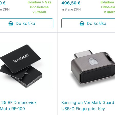
0 €
Skladom > 5 ks
496,50 €
Skladom 
ows Hello™ for Business.
TFT - Klávesnica: dotyková
Odosielame
Odosiel
ne DPH
vrátane DPH
Spôsob pripojenia: Wi-Fi /
v utorok
v utor
Ethernet / USB - Maximáln
Do košíka
Do košíka
 25 RFID menoviek
Kensington VeriMark Guard 
Moto RF-100
USB-C Fingerprint Key