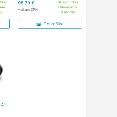
1 ks
95,70 €
Skladom 1 ks
 -
ame
Odosielame
vrátane DPH
ok
v utorok
a …
Do košíka
2.1