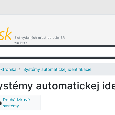
Sieť výdajných miest po celej SR
viac info »
ektronika
Systémy automatickej identifikácie
ystémy automatickej ide
Dochádzkové
systémy