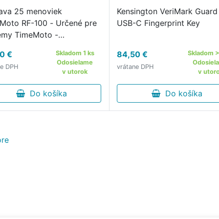
ava 25 menoviek
Kensington VeriMark Guard 
Moto RF-100 - Určené pre
USB-C Fingerprint Key
émy TimeMoto -
nikácia na frekvencii 125
0 €
Skladom 1 ks
84,50 €
Skladom >
Odosielame
Odosiel
ne DPH
vrátane DPH
v utorok
v utor
Do košíka
Do košíka
re