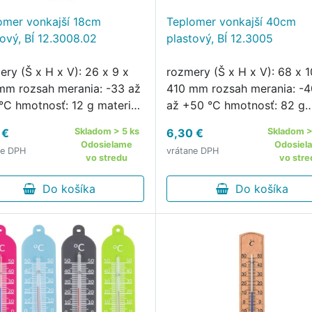
omer vonkajší 18cm
Teplomer vonkajší 40cm
tový, BÍ 12.3008.02
plastový, BÍ 12.3005
ery (Š x H x V): 26 x 9 x
rozmery (Š x H x V): 68 x 1
mm rozsah merania: -33 až
410 mm rozsah merania: -4
°C hmotnosť: 12 g materiál:
až +50 °C hmotnosť: 82 g
 farba: biela Vonkajší
materiál: plast farba: biela
 €
Skladom > 5 ks
6,30 €
Skladom >
sný kvapalinový teplomer s
Vonkajší závesný kvapalin
Odosielame
Odosiel
ne DPH
vrátane DPH
ľadnou stupnicou je vhodný
teplomer s prehľadnou
vo stredu
vo stre
pripevnenie na rám …
stupnicou je vhodný pre
Do košíka
pripevnenie na …
Do košíka