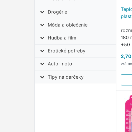
Tepl
Drogérie
plas
Móda a oblečenie
rozm
180 
Hudba a film
+50 
Erotické potreby
plast
2,70
záve
Auto-moto
vráta
preh
pre 
Tipy na darčeky