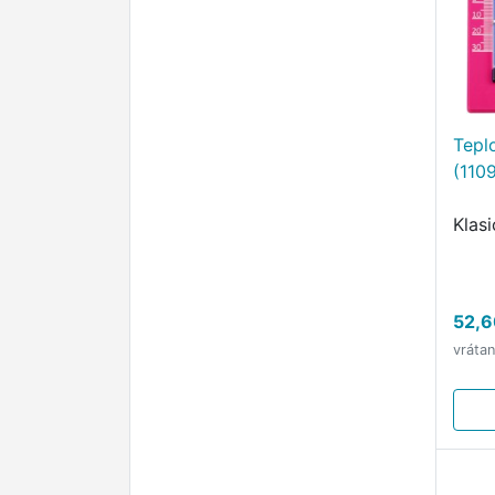
Tepl
(1109
Klas
52,6
vráta