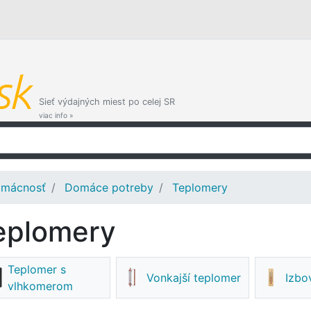
Sieť výdajných miest po celej SR
viac info »
mácnosť
Domáce potreby
Teplomery
eplomery
Teplomer s
Vonkajší teplomer
Izbo
vlhkomerom