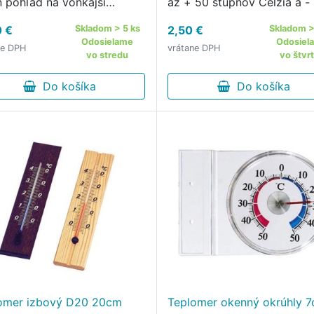
n pohľad na vonkajší
až + 50 stupňov Celzia a -
omer D34 a hneď zistíte,
až 120 stupňov Fahrenheita
0 €
Skladom > 5 ks
2,50 €
Skladom >
e vonku teplota.
Odosielame
Odosiel
ne DPH
vrátane DPH
vo stredu
vo štvr
Do košíka
Do košíka
omer izbový D20 20cm
Teplomer okenný okrúhly 