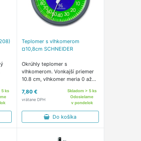
1208)
Teplomer s vlhkomerom
¤10,8cm SCHNEIDER
vý
Okrúhly teplomer s
.
vlhkomerom. Vonkajší priemer
10.8 cm, vlhkomer meria 0 až
90%, teplotný rozsah -25 až
 5 ks
7,80 €
Skladom > 5 ks
+45 °C. Český výrobca.
ame
Odosielame
vrátane DPH
lok
v pondelok
Do košíka