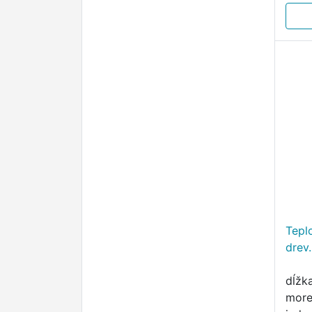
Tepl
drev
dĺžk
more