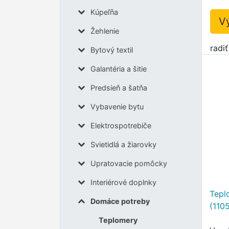
Kúpeľňa
V
Žehlenie
radi
Bytový textil
Galantéria a šitie
Predsieň a šatňa
Vybavenie bytu
Elektrospotrebiče
Svietidlá a žiarovky
Upratovacie pomôcky
Interiérové doplnky
Teplo
Domáce potreby
(110
Teplomery