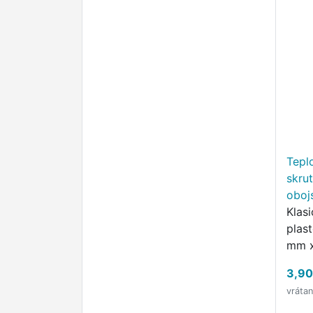
Tepl
skru
oboj
Klas
plas
mm x
Pric
3,90
vráta