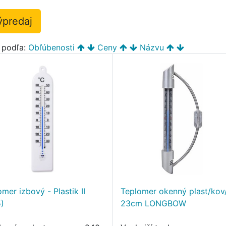
ýpredaj
ť podľa:
Obľúbenosti
Ceny
Názvu
mer izbový - Plastik II
Teplomer okenný plast/kov
5)
23cm LONGBOW