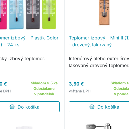
omer izbový - Plastik Color
Teplomer izbový - Mini II (
) - 24 ks
- drevený, lakovaný
ický izbový teplomer.
Interiérový alebo exteriéro
lakovaný drevený teplomer
0 €
Skladom > 5 ks
3,50 €
Skladom >
Odosielame
Odosiel
ne DPH
vrátane DPH
v pondelok
v ponde
Do košíka
Do košíka