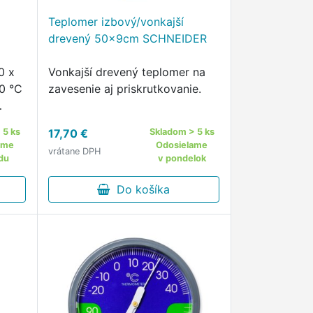
Teplomer izbový/vonkajší
drevený 50x9cm SCHNEIDER
0 x
Vonkajší drevený teplomer na
0 °C
zavesenie aj priskrutkovanie.
 5 ks
17,70 €
Skladom > 5 ks
ový
ame
Odosielame
vrátane DPH
du
v pondelok
Do košíka