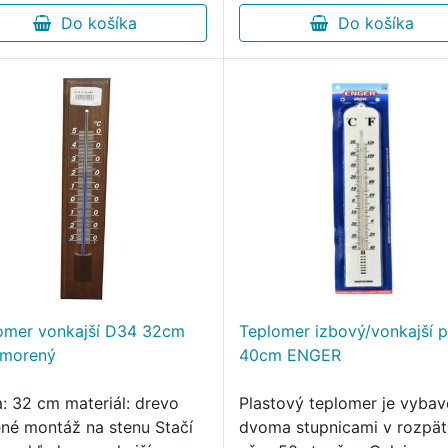
Do košíka
Do košíka
omer vonkajší D34 32cm
Teplomer izbový/vonkajší p
.morený
40cm ENGER
a: 32 cm materiál: drevo
Plastový teplomer je vyba
né montáž na stenu Stačí
dvoma stupnicami v rozpät