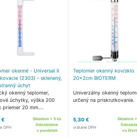
omer okenné - Universal II
Teplomer okenný kov/sklo
tkovacie (2303) - sklenený,
20x2cm BIOTERM
stranný úchyt
ický okenný teplomer,
Univerzálny okenný teplom
tové úchytky, výška 200
určený na priskrutkovanie.
 priemer 20 mm.
hytenie - pomocou skrutiek.
 €
Skladom > 5 ks
5,30 €
Skladom >
Odosielame
Odosiel
ne DPH
vrátane DPH
v pondelok
vo štvr