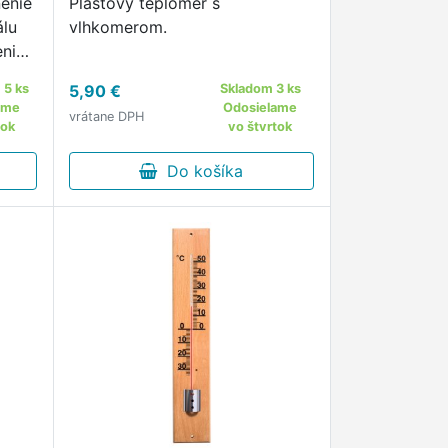
nenie
Plastový teplomer s
álu
vlhkomerom.
nie,
 5 ks
5,90 €
Skladom 3 ks
ame
Odosielame
vrátane DPH
tok
vo štvrtok
Do košíka