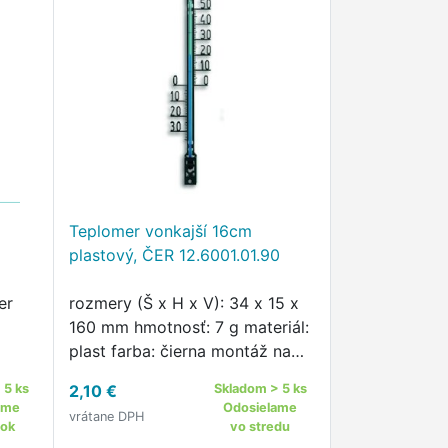
Teplomer vonkajší 16cm
plastový, ČER 12.6001.01.90
er
rozmery (Š x H x V): 34 x 15 x
160 mm hmotnosť: 7 g materiál:
plast farba: čierna montáž na
stenu Vonkajší závesný
 5 ks
2,10 €
Skladom > 5 ks
teplomer s prehľadnou
ame
Odosielame
vrátane DPH
stupnicou je vhodný na
tok
vo stredu
pripevnenie na stenu.