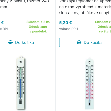
bený z plastu, rozmer 240
Vonkajší teplomer na upev
 mm.
na okno vyrobený z materi
sklo a kov, oblúkové uchyte
dĺžka 23 cm.
 €
Skladom > 5 ks
5,20 €
Skladom >
Odosielame
Odosiel
ne DPH
vrátane DPH
v pondelok
vo štvr
Do košíka
Do košíka