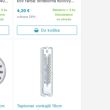
 40
kov farba: strieborná Kovový
.
teplomer je vybavený stupnicou
 5 ks
4,20 €
Skladom > 5 ks
v rozpätí - 40 až + 50 st.
ame
Odosielame
vrátane DPH
tok
vo stredu
Do košíka
7cm
Teplomer vonkajší 19cm