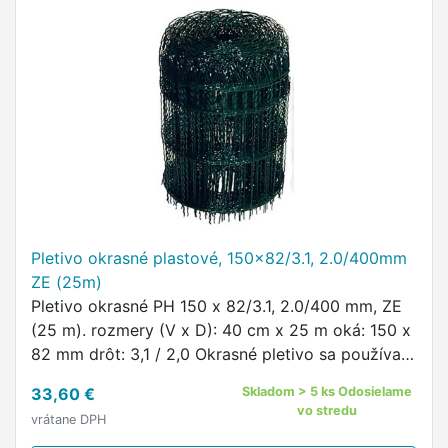
Pletivo okrasné plastové, 150x82/3.1, 2.0/400mm
ZE (25m)
Pletivo okrasné PH 150 x 82/3.1, 2.0/400 mm, ZE
(25 m). rozmery (V x D): 40 cm x 25 m oká: 150 x
82 mm drôt: 3,1 / 2,0 Okrasné pletivo sa používa
predovšetkým na oplotenie záhonov alebo malých
33,60 €
Skladom > 5 ks Odosielame
záhradiek.
vo stredu
vrátane DPH