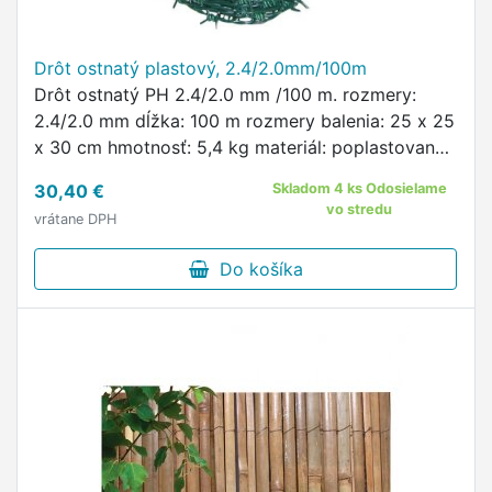
Drôt ostnatý plastový, 2.4/2.0mm/100m
Drôt ostnatý PH 2.4/2.0 mm /100 m. rozmery:
2.4/2.0 mm dĺžka: 100 m rozmery balenia: 25 x 25
x 30 cm hmotnosť: 5,4 kg materiál: poplastovaný
drôt farba: zelená Slúži na zvýšenie zabezpečenia
30,40 €
Skladom 4 ks Odosielame
oplotených …
vo stredu
vrátane DPH
Do košíka