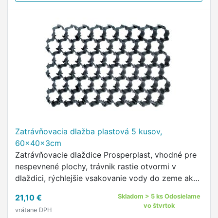
Zatrávňovacia dlažba plastová 5 kusov,
60x40x3cm
Zatrávňovacie dlaždice Prosperplast, vhodné pre
nespevnené plochy, trávnik rastie otvormi v
dlaždici, rýchlejšie vsakovanie vody do zeme ako
u betónových dlaždíc, v balení 5 kusov pre plochu
21,10 €
Skladom > 5 ks Odosielame
1,1 m2.
vo štvrtok
vrátane DPH