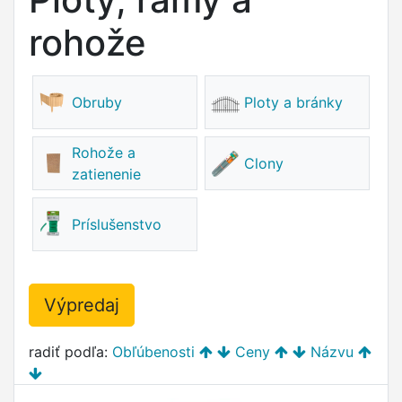
rohože
Obruby
Ploty a bránky
Rohože a
Clony
zatienenie
Príslušenstvo
Výpredaj
radiť podľa:
Obľúbenosti
Ceny
Názvu