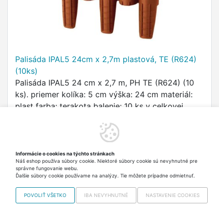
Palisáda IPAL5 24cm x 2,7m plastová, TE (R624)
(10ks)
Palisáda IPAL5 24 cm x 2,7 m, PH TE (R624) (10
ks). priemer kolíka: 5 cm výška: 24 cm materiál:
plast farba: terakota balenie: 10 ks v celkovej
dĺžke 2,7 m - záhradná kolíková palisáda z
25,70 €
Skladom > 5 ks Odosielame
kvalitného plastu, …
vo stredu
vrátane DPH
Informácie o cookies na týchto stránkach
Do košíka
Náš eshop používa súbory cookie. Niektoré súbory cookie sú nevyhnutné pre
správne fungovanie webu.
Ďalšie súbory cookie používame na analýzy. Tie môžete prípadne odmietnuť.
POVOLIŤ VŠETKO
IBA NEVYHNUTNÉ
NASTAVENIE COOKIES