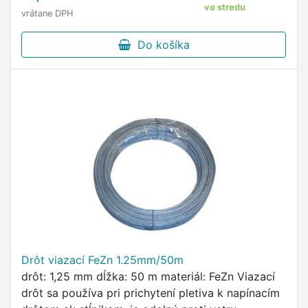
stromov a drevín …
vo stredu
vrátane DPH
Do košíka
Drôt viazací FeZn 1.25mm/50m
drôt: 1,25 mm dĺžka: 50 m materiál: FeZn Viazací
drôt sa používa pri prichytení pletiva k napínacím