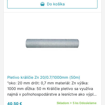
Do košíka
Pletivo králičie Zn 20/0.7/1000mm (50m)
"oko: 20 mm drôt: 0,7 mm materiál: Zn výška:
1000 mm dĺžka: 50 m Králičie pletivo sa využíva
najmä v poľnohospodárstve a lesníctve ako výplň
pri stavbe kurníkov, klietok a tiež ako ochrana
40,50 €
Skladom > 5 ks Odosielame