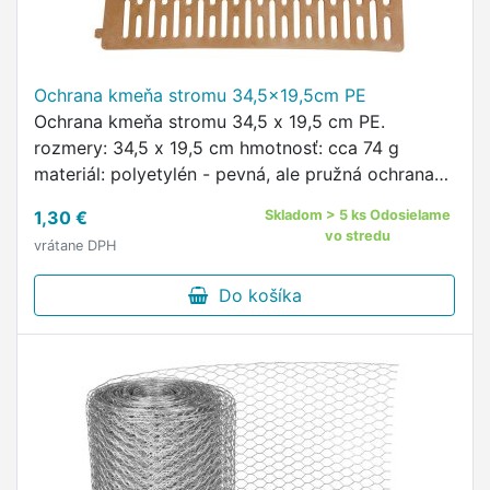
Ochrana kmeňa stromu 34,5x19,5cm PE
Ochrana kmeňa stromu 34,5 x 19,5 cm PE.
rozmery: 34,5 x 19,5 cm hmotnosť: cca 74 g
materiál: polyetylén - pevná, ale pružná ochrana
kmeňa stromov - ideálna na ochranu kmienka /
1,30 €
Skladom > 5 ks Odosielame
kmeňa pri kosení trávy strunovou …
vo stredu
vrátane DPH
Do košíka