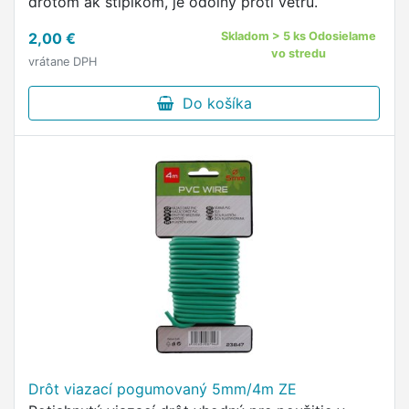
drôtom ak stĺpikom, je odolný proti vetru.
2,00 €
Skladom > 5 ks Odosielame
vo stredu
vrátane DPH
Do košíka
Drôt viazací pogumovaný 5mm/4m ZE