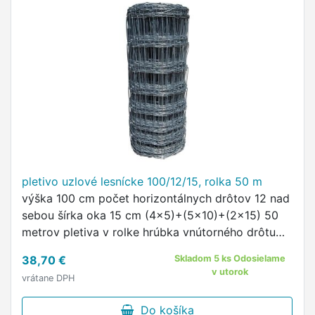
pletivo uzlové lesnícke 100/12/15, rolka 50 m
výška 100 cm počet horizontálnych drôtov 12 nad
sebou šírka oka 15 cm (4x5)+(5x10)+(2x15) 50
metrov pletiva v rolke hrúbka vnútorného drôtu
1,6 mm hrúbka obvodového drôtu 2,0 mm
38,70 €
Skladom 5 ks Odosielame
v utorok
vrátane DPH
Do košíka