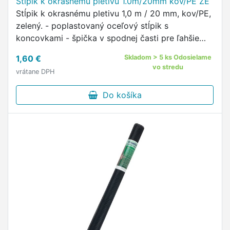
Stĺpik k okrasnému pletivu 1.0m/20mm kov/PE ZE
Stĺpik k okrasnému pletivu 1,0 m / 20 mm, kov/PE,
zelený. - poplastovaný oceľový stĺpik s
koncovkami - špička v spodnej časti pre ľahšie
zapichnutie do zeme - ochranná čiapočka v hornej
1,60 €
Skladom > 5 ks Odosielame
časti Poplastovaný …
vo stredu
vrátane DPH
Do košíka