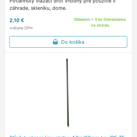
Potiahnutý viazací drôt vhodný pre použitie v
záhrade, skleníku, dome.
2,10 €
Skladom > 5 ks Odosielame
vo stredu
vrátane DPH
Do košíka