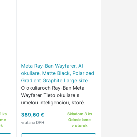
Meta Ray-Ban Wayfarer, AI
okuliare, Matte Black, Polarized
Gradient Graphite Large size
O okuliaroch Ray-Ban Meta
Wayfarer Tieto okuliare s
umelou inteligenciou, ktoré
kombinujú ikonický
1 ks
389,60 €
Skladom 3 ks
I,
hollywoodsky štýl s meta AI,
ame
Odosielame
vrátane DPH
to,
vám umožňujú reagovať na to,
ok
v utorok
čo vidíte, robiť fotografie a