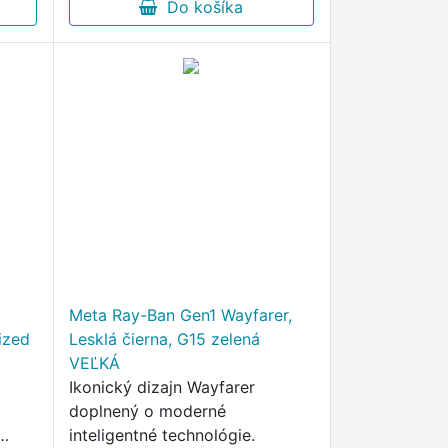
videá, počúvať...
Do košíka
Meta Ray-Ban Gen1 Wayfarer,
rized
Lesklá čierna, G15 zelená
VEĽKÁ
Ikonický dizajn Wayfarer
doplnený o moderné
inteligentné technológie.