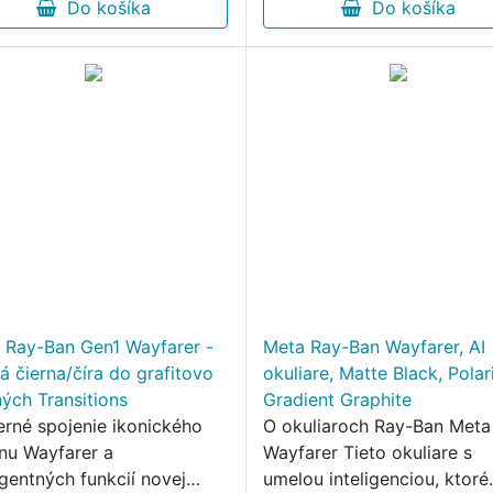
, počúvať...
Do košíka
videá, počúvať...
Do košíka
 Ray-Ban Gen1 Wayfarer -
Meta Ray-Ban Wayfarer, AI
á čierna/číra do grafitovo
okuliare, Matte Black, Pola
ných Transitions
Gradient Graphite
rné spojenie ikonického
O okuliaroch Ray-Ban Meta
jnu Wayfarer a
Wayfarer Tieto okuliare s
igentných funkcií novej
umelou inteligenciou, ktoré