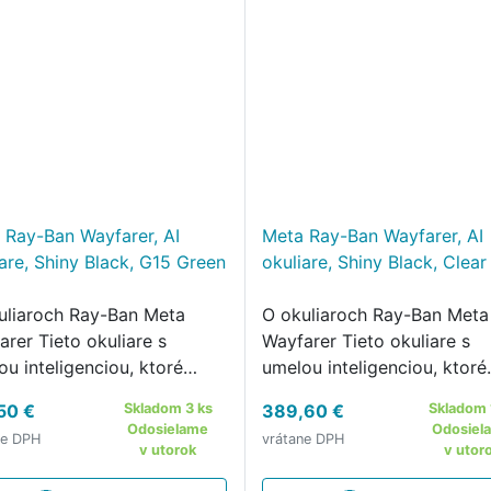
 Ray-Ban Wayfarer, AI
Meta Ray-Ban Wayfarer, AI
iare, Shiny Black, G15 Green
okuliare, Shiny Black, Clear
uliaroch Ray-Ban Meta
O okuliaroch Ray-Ban Meta
rer Tieto okuliare s
Wayfarer Tieto okuliare s
u inteligenciou, ktoré
umelou inteligenciou, ktoré
inujú ikonický
kombinujú ikonický
50 €
Skladom 3 ks
389,60 €
Skladom 
ywoodsky štýl s meta AI,
hollywoodsky štýl s meta A
Odosielame
Odosiel
ne DPH
vrátane DPH
umožňujú reagovať na to,
vám umožňujú reagovať na 
v utorok
v utor
díte, robiť fotografie a
čo vidíte, robiť fotografie a