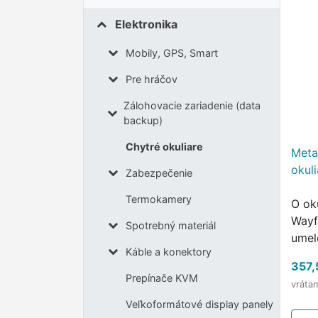
Elektronika
Mobily, GPS, Smart
Pre hráčov
Zálohovacie zariadenie (data
backup)
Chytré okuliare
Meta
okul
Zabezpečenie
Termokamery
O ok
Wayfa
Spotrebný materiál
umelo
Káble a konektory
komb
357,
holl
Prepínače KVM
vráta
vám 
Veľkoformátové display panely
čo vi