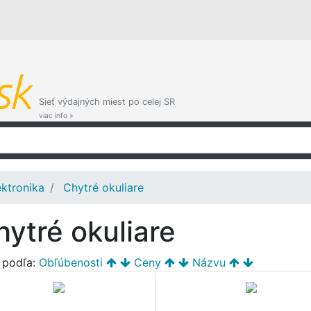
Sieť výdajných miest po celej SR
viac info »
ektronika
Chytré okuliare
hytré okuliare
ť podľa:
Obľúbenosti
Ceny
Názvu