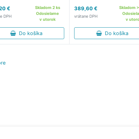
rácie.
kombinujú ikonický
20 €
Skladom 2 ks
389,60 €
Skladom >
hollywoodsky štýl s meta A
Odosielame
Odosiel
ne DPH
vrátane DPH
vám umožňujú reagovať na 
v utorok
v utor
čo vidíte, robiť fotografie a
Do košíka
videá, počúvať...
Do košíka
re