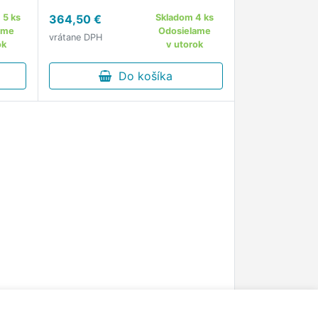
 5 ks
364,50 €
Skladom 4 ks
I,
ame
Odosielame
vrátane DPH
to,
ok
v utorok
Do košíka