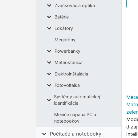
videá
Zväčšovacia optika
Batérie
Lokátory
Megafóny
Powerbanky
Meteostanica
Elektroinštalácia
Fotovoltaika
Systémy automatickej
Meta
identifikácie
Matn
zele
Meniče napätia PC a
Mode
notebookov
diza
Počítače a notebooky
intel