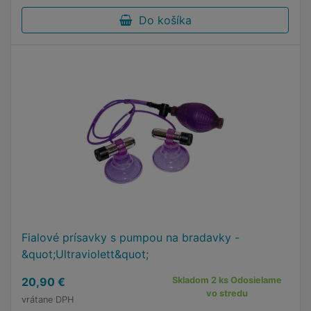
Do košíka
Fialové prísavky s pumpou na bradavky -
&quot;Ultraviolett&quot;
20,90 €
Skladom 2 ks Odosielame
vo stredu
vrátane DPH