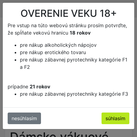
Kontakt
Všetko o nákupe
OVERENIE VEKU 18+
Pre vstup na túto webovú stránku prosím potvrďte,
že spĺňate vekovú hranicu
18 rokov
pre nákup alkoholických nápojov
pre nákup erotického tovaru
pre nákup zábavnej pyrotechniky kategórie F1
a F2
Kategória tovaru
prípadne
21 rokov
pre nákup zábavnej pyrotechniky kategórie F3
Erotické potreby
Pre ženy
Dámske vákuové pumpy
nesúhlasím
súhlasím
Dámske vákuové