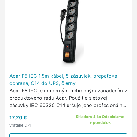
Acar F5 IEC 1.5m kábel, 5 zásuviek, prepäťová
ochrana, C14 do UPS, čierny
Acar F5 IEC je moderným ochranným zariadením z
produktového radu Acar. Použitie sieťovej
zásuvky IEC 60320 C14 určuje jeho profesionálne
použitie a použitie automatickej poistky vytvára
17,20 €
Skladom 4 ks Odosielame
produkt prakticky …
v pondelok
vrátane DPH