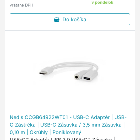
v pondelok
vrátane DPH
Do košíka
Nedis CCGB64922WT01 - USB-C Adaptér | USB-
C Zástrčka | USB-C Zásuvka / 3,5 mm Zásuvka |
0,10 m | Okrúhly | Poniklovaný
USB-C™ Adaptér USB 2.0 USB-C™ Zásuvka |