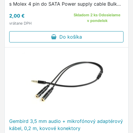
s Molex 4 pin do SATA Power supply cable Bulk
packing Špecifikácia SATA cable length: 35 cm
2,00 €
Skladom 2 ks Odosielame
Power cable length: …
v pondelok
vrátane DPH
Do košíka
Gembird 3,5 mm audio + mikrofónový adaptérový
kábel, 0,2 m, kovové konektory