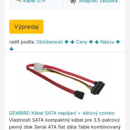
Kábel STP
Adaptér/ zásuvka
Výpredaj
radiť podľa:
Obľúbenosti
Ceny
Názvu
GEMBIRD Kábel SATA napájací + dátový combo
Vlastnosti SATA kompaktný kábel pre 3.5-palcový
pevný disk Serial ATA flat dáta ?able kombinovaný