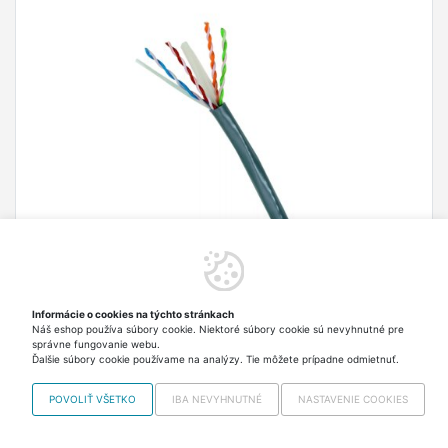
DATACOM UTP drôt cat6 bal. 50m
UTP drôt cat.6, 4 páry žíl v kábli, bal.50m
Informácie o cookies na týchto stránkach
30,60 €
Skladom > 5 ks Odosielame
Náš eshop používa súbory cookie. Niektoré súbory cookie sú nevyhnutné pre
v pondelok
správne fungovanie webu.
vrátane DPH
Ďalšie súbory cookie používame na analýzy. Tie môžete prípadne odmietnuť.
Do košíka
POVOLIŤ VŠETKO
IBA NEVYHNUTNÉ
NASTAVENIE COOKIES