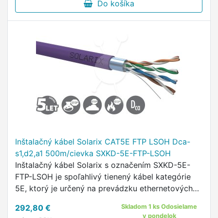
Do košíka
Inštalačný kábel Solarix CAT5E FTP LSOH Dca-
s1,d2,a1 500m/cievka SXKD-5E-FTP-LSOH
Inštalačný kábel Solarix s označením SXKD-5E-
FTP-LSOH je spoľahlivý tienený kábel kategórie
5E, ktorý je určený na prevádzku ethernetových
protokolov, vrátane 2.5GBASE-T a 5GBASE-T*.
292,80 €
Skladom 1 ks Odosielame
v pondelok