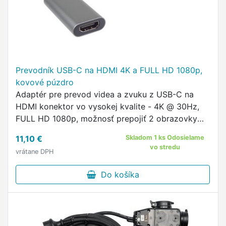
Prevodník USB-C na HDMI 4K a FULL HD 1080p,
kovové púzdro
Adaptér pre prevod videa a zvuku z USB-C na
HDMI konektor vo vysokej kvalite - 4K @ 30Hz,
FULL HD 1080p, možnosť prepojiť 2 obrazovky
súčasne s pomocou HDMI kábla (nie je súčasťou
11,10 €
Skladom 1 ks Odosielame
balenia), odolné kovové ...
vo stredu
vrátane DPH
Do košíka