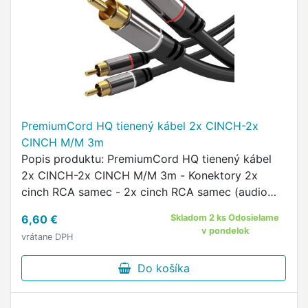
PremiumCord HQ tienený kábel 2x CINCH-2x
CINCH M/M 3m
Popis produktu: PremiumCord HQ tienený kábel
2x CINCH-2x CINCH M/M 3m - Konektory 2x
cinch RCA samec - 2x cinch RCA samec (audio
ľavý/pravý kanál) - Vhodný pre prepojenie audia
6,60 €
Skladom 2 ks Odosielame
zariadenia ako je TV, receiver, …
v pondelok
vrátane DPH
Do košíka