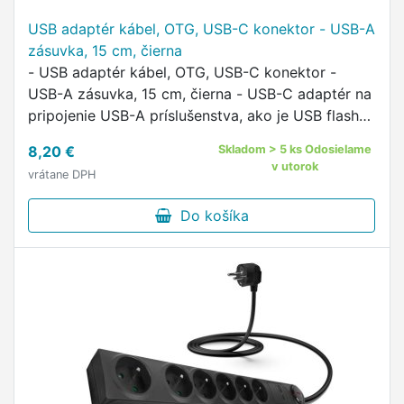
USB adaptér kábel, OTG, USB-C konektor - USB-A
zásuvka, 15 cm, čierna
- USB adaptér kábel, OTG, USB-C konektor -
USB-A zásuvka, 15 cm, čierna - USB-C adaptér na
pripojenie USB-A príslušenstva, ako je USB flash
disk alebo klávesnica, k notebooku, tabletu alebo
8,20 €
Skladom > 5 ks Odosielame
smartfónu …
v utorok
vrátane DPH
Do košíka