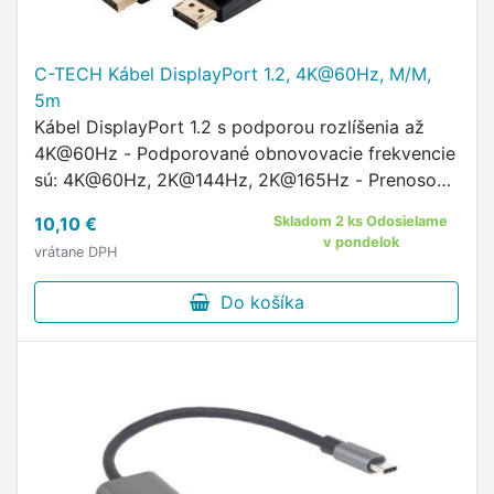
C-TECH Kábel DisplayPort 1.2, 4K@60Hz, M/M,
5m
Kábel DisplayPort 1.2 s podporou rozlíšenia až
4K@60Hz - Podporované obnovovacie frekvencie
sú: 4K@60Hz, 2K@144Hz, 2K@165Hz - Prenosová
rýchlosť: 21,6 Gbps - Pre zaistenie rýchlosti je
10,10 €
Skladom 2 ks Odosielame
použitý pocínovaný …
v pondelok
vrátane DPH
Do košíka