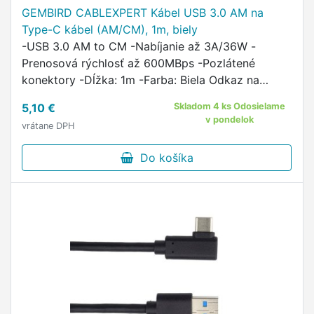
GEMBIRD CABLEXPERT Kábel USB 3.0 AM na
Type-C kábel (AM/CM), 1m, biely
-USB 3.0 AM to CM -Nabíjanie až 3A/36W -
Prenosová rýchlosť až 600MBps -Pozlátené
konektory -Dĺžka: 1m -Farba: Biela Odkaz na
stránky výrobcu http://gembird.com/item.aspx?
5,10 €
Skladom 4 ks Odosielame
id=9749
v pondelok
vrátane DPH
Do košíka