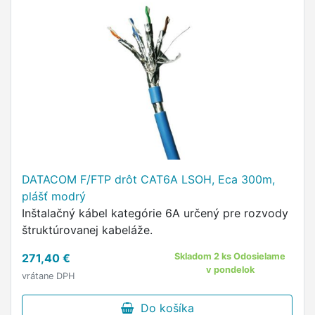
DATACOM F/FTP drôt CAT6A LSOH, Eca 300m,
plášť modrý
Inštalačný kábel kategórie 6A určený pre rozvody
štruktúrovanej kabeláže.
271,40 €
Skladom 2 ks Odosielame
v pondelok
vrátane DPH
Do košíka