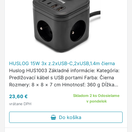
HUSLOG 15W 3x z.2xUSB-C,2xUSB,1.4m čierna
Huslog HUS1003 Základné informácie: Kategória:
Predlžovací kábel s USB portami Farba: Čierna
Rozmery: 8 × 8 × 7 cm Hmotnosť: 360 g Dĺžka
kábla: 140 cm Materiál: neuvedené Napájanie: 230
23,60 €
Skladom 2 ks Odosielame
V, 50/60 Hz, max.
v pondelok
vrátane DPH
Do košíka