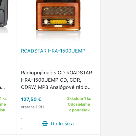
ROADSTAR HRA-1500UEMP
Rádioprijímač s CD ROADSTAR
HRA-1500UEMP CD, CDR,
e
CDRW, MP3 Analógové rádio
stup
AM, FM Vstup USB Možnosť
1 ks
127,50 €
Skladom 1 ks
MPO
nahrávania na USB Výstup na
ame
Odosielame
vrátane DPH
slúchadlá Diaľkové ovládanie
lok
v pondelok
LCD displej Klasická stupnica s
podsvietením …
Do košíka