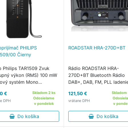
oprijímač PHILIPS
ROADSTAR HRA-270D+BT
509/00 Čierny
o Philips TAR1509 Zvuk
Rádio ROADSTAR HRA-
upný výkon (RMS) 100 mW
270D+BT Bluetooth Rádio
ový systém Mono
DAB+, DAB, FM, PLL ladeni
danie hlasitosti otočné
Vstup AUX Slúchadlový vý
0 €
Skladom 2 ks
121,50 €
Skladom 
lógové) Reproduktory
Výkon 2x 2W RMS, 32W P
Odosielame
Odosiel
ne DPH
vrátane DPH
mer širokopásmových
Prednastavený equalizér
v pondelok
v ponde
oduktorov 1,5" Počet
Farebný LCD displej 2,4"
kopásmových
Do košíka
Napájanie zo siete 230V
Do košíka
oduktorov …
Rozmery: …