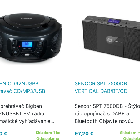
BEN CD62NUSBBT
SENCOR SPT 7500DB
rávač CD/MP3/USB
VERTICAL DAB/BT/CD
prehrávač Bigben
Sencor SPT 7500DB - Štýl
NUSBBT FM rádio
rádioprijímač s DAB+ a
matické vyhľadávanie
Bluetooth Objavte novú
íc (možnosť uloženia 30
dimenziu počúvania s
0 €
Skladom 1 ks
97,20 €
Skladom >
lasových staníc) prehrávač
vertikálnym boomboxom
Odosielame
Odosiel