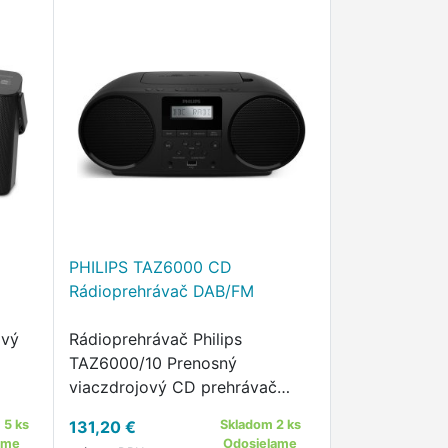
PHILIPS TAZ6000 CD
Rádioprehrávač DAB/FM
ový
Rádioprehrávač Philips
TAZ6000/10 Prenosný
viaczdrojový CD prehrávač
Prenosný CD prehrávač v štýle
 5 ks
131,20 €
Skladom 2 ks
boomboxu Prehráva všetky
ame
Odosielame