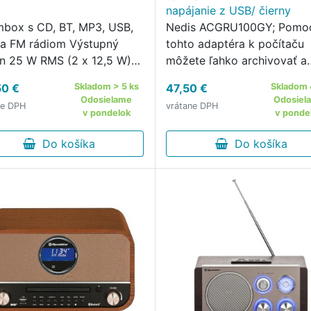
napájanie z USB/ čierny
box s CD, BT, MP3, USB,
Nedis ACGRU100GY; Pomo
a FM rádiom Výstupný
tohto adaptéra k počítaču
n 25 W RMS (2 x 12,5 W)
môžete ľahko archivovať a
aktívne 4 Ohm
digitalizovať svoje staré
50 €
Skladom > 5 ks
47,50 €
Skladom 
oduktory 4" Dva pasívne
záznamy alebo obľúbené
Odosielame
Odosiel
ne DPH
vrátane DPH
oduktory pre zvýraznenie
nahrávky z audiokaziet nap
v pondelok
v ponde
tu basov Funkcia Disco LED
formátu MP3.
arieb) s režimom …
Do košíka
Do košíka