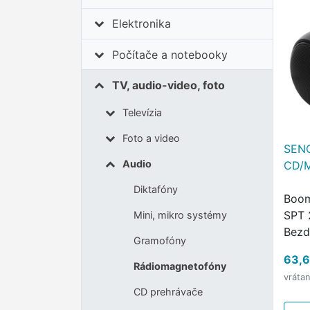
Elektronika
Počítače a notebooky
TV, audio-video, foto
Televízia
Foto a video
SENC
Audio
CD/
Diktafóny
Boom
SPT 
Mini, mikro systémy
Bezd
Gramofóny
Maxi
63,6
USB 
Rádiomagnetofóny
vráta
Maxi
CD prehrávače
Frek