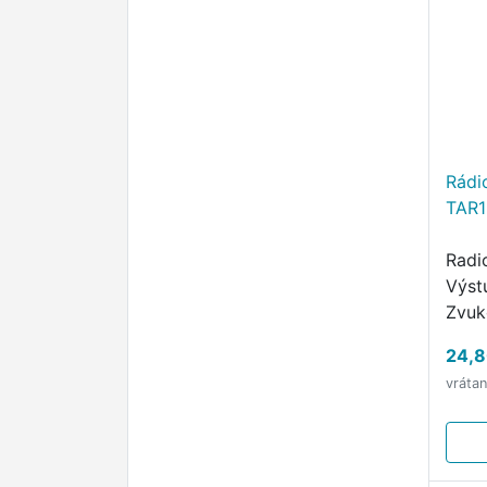
Rádi
TAR1
Radi
Výst
Zvuk
Ovlá
24,8
(ana
vráta
Prie
repr
širo
repr