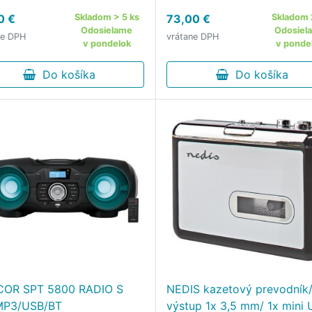
ifunkčný rádioprijímač
reproduktor Podsvietená
0 €
Skladom > 5 ks
73,00 €
Skladom 
or SPT 6200DB, ktorý
stupnica staníc Výkon 12W
Odosielame
Odosiel
ne DPH
vrátane DPH
inuje klasický dizajn
PMPO, 1x 1,5 W RMS Napáj
v pondelok
v ponde
boxu s najmodernejšími
zo siete 230V alebo na bat
nológiami.
Do košíka
6x LR14 (nie sú súčasťou …
Do košíka
OR SPT 5800 RADIO S
NEDIS kazetový prevodník
MP3/USB/BT
výstup 1x 3,5 mm/ 1x mini 