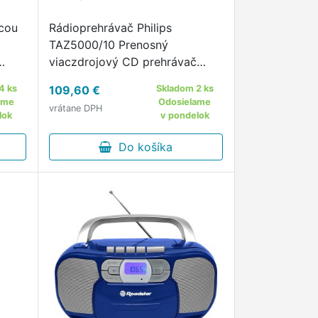
cou
Rádioprehrávač Philips
TAZ5000/10 Prenosný
viaczdrojový CD prehrávač
Prenosný CD prehrávač v štýle
4 ks
109,60 €
Skladom 2 ks
boomboxu Prehráva všetky
ame
Odosielame
vrátane DPH
r. do
formáty CD: CD, CD-MP3, CD-
lok
v pondelok
R, CD-RW Rádio FM s
digitálnym ladením 30
Do košíka
predvoľbami …