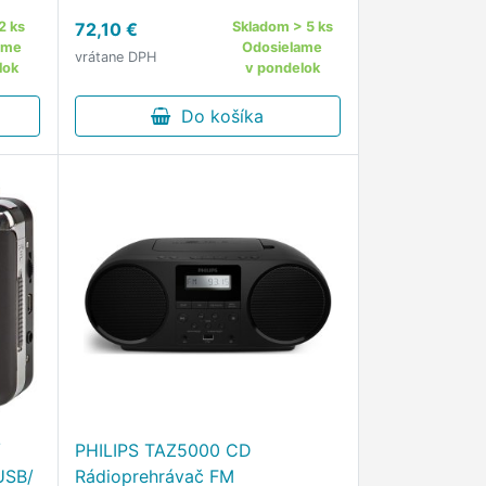
Bluetooth, MP3 a USB, diaľkové
2 ks
72,10 €
Skladom > 5 ks
ovládanie
ame
Odosielame
vrátane DPH
anie
lok
v pondelok
érie
Do košíka
/
PHILIPS TAZ5000 CD
USB/
Rádioprehrávač FM