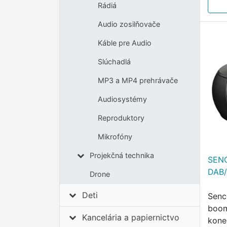
…
Rádiá
Audio zosilňovače
Káble pre Audio
Slúchadlá
MP3 a MP4 prehrávače
Audiosystémy
Reproduktory
Mikrofóny
Projekčná technika
SEN
DAB
Drone
Deti
Senc
boom
Kancelária a papiernictvo
kone