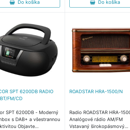
Do košíka
Do košíka
COR SPT 6200DB RADIO
ROADSTAR HRA-1500/N
/BT/FM/CD
or SPT 6200DB - Moderný
Radio ROADSTAR HRA-150
box s DAB+ a všestrannou
Analógové rádio AM/FM
ktivitou Objavte
Vstavaný širokopásmový