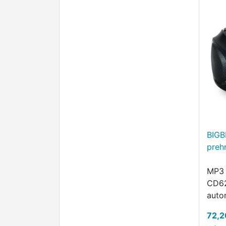
BIG
preh
MP3 
CD62
auto
stan
72,2
rozh