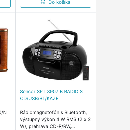
pre MP3 až 99 skladieb …
Do košíka
Sencor SPT 3907 B RADIO S
CD/USB/BT/KAZE
0/N
Rádiomagnetofón s Bluetooth,
výstupný výkon 4 W RMS (2 x 2
W), prehráva CD-R/RW,