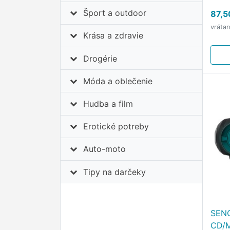
mult
Šport a outdoor
87,5
Senc
vráta
komb
Krása a zdravie
boom
tech
Drogérie
Móda a oblečenie
Hudba a film
Erotické potreby
Auto-moto
Tipy na darčeky
SENC
CD/