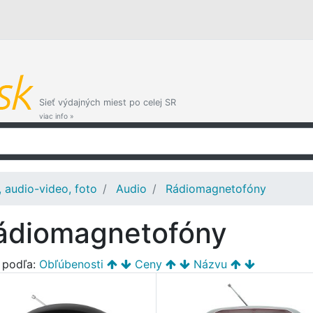
Sieť výdajných miest po celej SR
viac info »
, audio-video, foto
Audio
Rádiomagnetofóny
ádiomagnetofóny
ť podľa:
Obľúbenosti
Ceny
Názvu