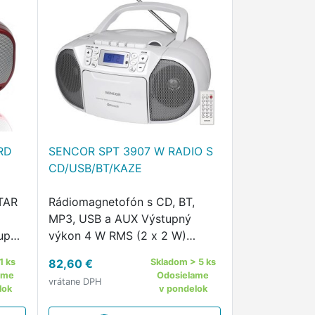
RD
SENCOR SPT 3907 W RADIO S
CD/USB/BT/KAZE
TAR
Rádiomagnetofón s CD, BT,
MP3, USB a AUX Výstupný
upy:
výkon 4 W RMS (2 x 2 W)
,5mm
Prehráva CD-R/RW, Bluetooth,
1 ks
82,60 €
Skladom > 5 ks
5mm
MP3 a USB Kazetová
ame
Odosielame
vrátane DPH
kon 2
mechanika Programovateľné
lok
v pondelok
prehrávanie pre CD 20 skladieb,