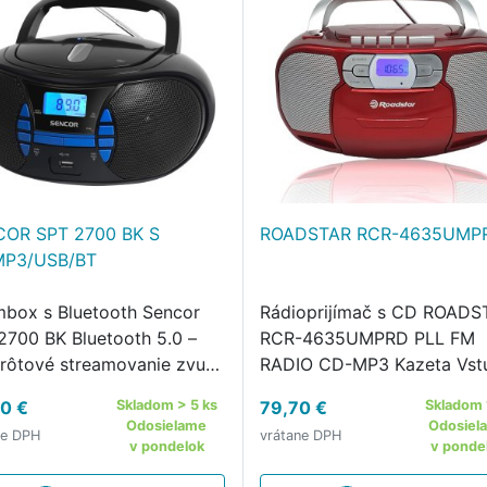
OR SPT 2700 BK S
ROADSTAR RCR-4635UMP
MP3/USB/BT
box s Bluetooth Sencor
Rádioprijímač s CD ROADS
2700 BK Bluetooth 5.0 –
RCR-4635UMPRD PLL FM
rôtové streamovanie zvuku
RADIO CD-MP3 Kazeta Vst
málny výstupný výkon 3 W
USB, AUX-IN, Slúchadlá 3
0 €
Skladom > 5 ks
79,70 €
Skladom 
a 3,5 mm jack vstup Zvuk:
jack Výstup: Slúchadlá 3,
Odosielame
Odosiel
ne DPH
vrátane DPH
málny výstupný výkon 3 W
jack Modrý LCD displej Vý
v pondelok
v ponde
venčná odozva: 60 Hz–16
x 1,8 W RMS