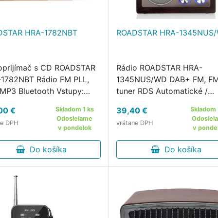
DSTAR HRA-1782NBT
ROADSTAR HRA-1345NUS
oprijímač s CD ROADSTAR
Rádio ROADSTAR HRA-
1782NBT Rádio FM PLL,
1345NUS/WD DAB+ FM, F
MP3 Bluetooth Vstupy:
tuner RDS Automatické /
 AUX RCA Slúchadlový
manuálne ladenie Výstup n
00 €
Skladom 1 ks
39,40 €
Skladom 
up Modrý LCD displej
slúchadlá Výkon 1x0,87W 
Odosielame
Odosiel
ne DPH
vrátane DPH
nastavený equalizer Výkon
Napájanie 230V cez adapté
v pondelok
v ponde
5 W RMS, 240 W PMPO
Batérie 4 x LR6 ( nie sú
kový ovládač …
Do košíka
súčasťou balenia)
Do košíka