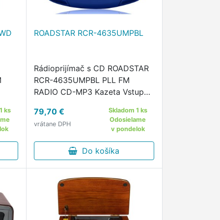
/WD
ROADSTAR RCR-4635UMPBL
Rádioprijímač s CD ROADSTAR
M
RCR-4635UMPBL PLL FM
RADIO CD-MP3 Kazeta Vstupy:
a
USB, AUX-IN, Slúchadlá 3,5mm
1 ks
79,70 €
Skladom 1 ks
RMS
jack Výstup: Slúchadlá 3,5mm
ame
Odosielame
vrátane DPH
r
jack Modrý LCD displej Výkon 2
lok
v pondelok
x 1,8 W RMS
Do košíka