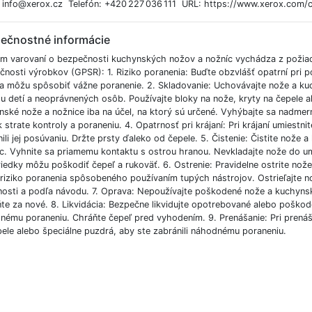
: info@xerox.cz Telefón: +420 227 036 111 URL: https://www.xerox.com/
ečnostné informácie
m varovaní o bezpečnosti kuchynských nožov a nožníc vychádza z požiad
čnosti výrobkov (GPSR): 1. Riziko poranenia: Buďte obzvlášť opatrní pri 
 a môžu spôsobiť vážne poranenie. 2. Skladovanie: Uchovávajte nože a 
 detí a neoprávnených osôb. Používajte bloky na nože, kryty na čepele al
nské nože a nožnice iba na účel, na ktorý sú určené. Vyhýbajte sa nadm
k strate kontroly a poraneniu. 4. Opatrnosť pri krájaní: Pri krájaní umiestni
nili jej posúvaniu. Držte prsty ďaleko od čepele. 5. Čistenie: Čistite no
íc. Vyhnite sa priamemu kontaktu s ostrou hranou. Nevkladajte nože do um
iedky môžu poškodiť čepeľ a rukoväť. 6. Ostrenie: Pravidelne ostrite nože
li riziko poranenia spôsobeného používaním tupých nástrojov. Ostrieľajte
nosti a podľa návodu. 7. Oprava: Nepoužívajte poškodené nože a kuchynsk
te za nové. 8. Likvidácia: Bezpečne likvidujte opotrebované alebo poškod
nému poraneniu. Chráňte čepeľ pred vyhodením. 9. Prenášanie: Pri prenáš
pele alebo špeciálne puzdrá, aby ste zabránili náhodnému poraneniu.