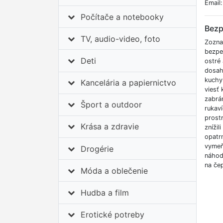
Email
Počítače a notebooky
Bezp
TV, audio-video, foto
Zozna
bezpe
Deti
ostré
dosahu
kuchy
Kancelária a papiernictvo
viesť 
zabrá
Šport a outdoor
rukav
prostr
Krása a zdravie
zníži
opatr
vymeň
Drogérie
náhod
na če
Móda a oblečenie
Hudba a film
Erotické potreby