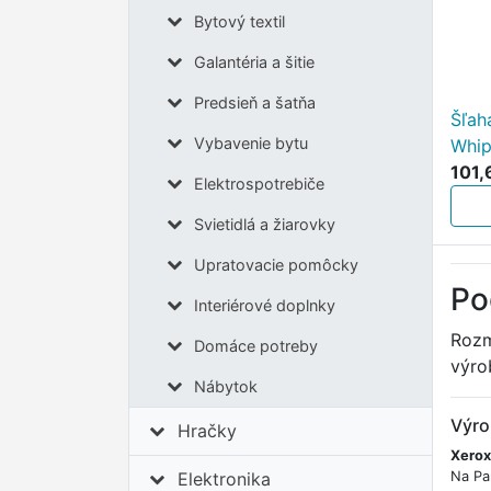
Bytový textil
Galantéria a šitie
Predsieň a šatňa
Šľah
Vybavenie bytu
Whip
101,
Elektrospotrebiče
Svietidlá a žiarovky
Upratovacie pomôcky
Po
Interiérové doplnky
Rozm
Domáce potreby
výro
Nábytok
Výro
Hračky
Xerox
Na Pa
Elektronika