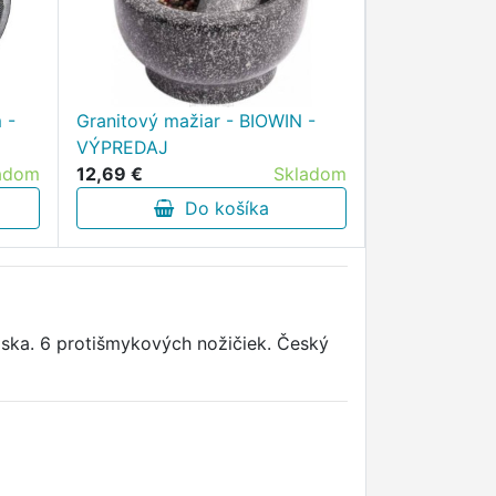
 -
Granitový mažiar - BIOWIN -
VÝPREDAJ
adom
12,69 €
Skladom
Do košíka
oska. 6 protišmykových nožičiek. Český