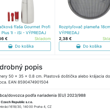
ačková fľaša Gourmet Profi
Rozptyľovač plameňa 18cm
 Plus 1l - iSi - VÝPREDAJ
VÝPREDAJ
66 €
Skladom
2,38 €
Skl
Do košíka
Do košíka
drobný popis
ery 50 x 35 x 0.8 cm. Plastová doštička alebo krájacia d
bca. EAN 8590474901504
bca/dovozca podľa nariadenia (EU) 2023/988
 Czech Republic s.r.o.
nkráci 1618/30, 140 00 Praha 4, CZ