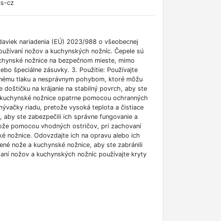
cs-cz
aviek nariadenia (EÚ) 2023/988 o všeobecnej
používaní nožov a kuchynských nožníc. Čepele sú
kuchynské nožnice na bezpečnom mieste, mimo
ebo špeciálne zásuvky. 3. Použitie: Používajte
ernému tlaku a nesprávnym pohybom, ktoré môžu
te doštičku na krájanie na stabilný povrch, aby ste
že a kuchynské nožnice opatrne pomocou ochranných
ývačky riadu, pretože vysoká teplota a čistiace
, aby ste zabezpečili ich správne fungovanie a
 nože pomocou vhodných ostričov, pri zachovaní
é nožnice. Odovzdajte ich na opravu alebo ich
ené nože a kuchynské nožnice, aby ste zabránili
aní nožov a kuchynských nožníc používajte kryty