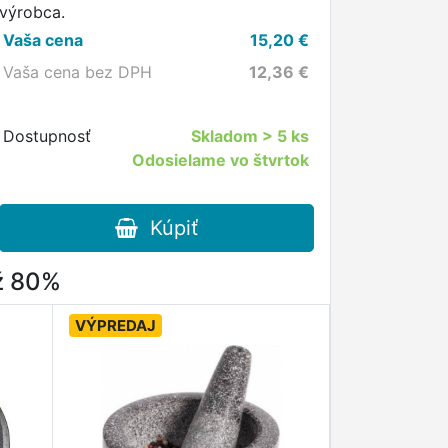
výrobca.
Vaša cena
15,20
€
Vaša cena bez DPH
12,36
€
Dostupnosť
Skladom
> 5 ks
Odosielame vo štvrtok
Kúpiť
až 80%
VÝPREDAJ