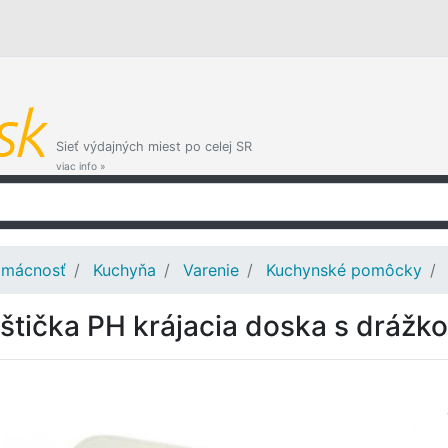
Sieť výdajných miest po celej SR
viac info »
mácnosť
Kuchyňa
Varenie
Kuchynské pomôcky
štička PH krájacia doska s dráž