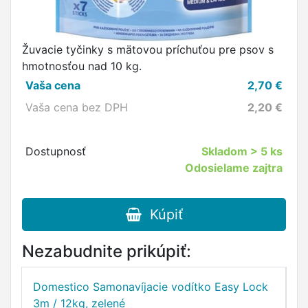
Žuvacie tyčinky s mätovou príchuťou pre psov s
hmotnosťou nad 10 kg.
Vaša cena
2,70
€
Vaša cena bez DPH
2,20
€
Dostupnosť
Skladom
> 5 ks
Odosielame zajtra
Kúpiť
Nezabudnite prikúpiť:
Domestico Samonavíjacie vodítko Easy Lock
D
3m / 12kg, zelené
5m