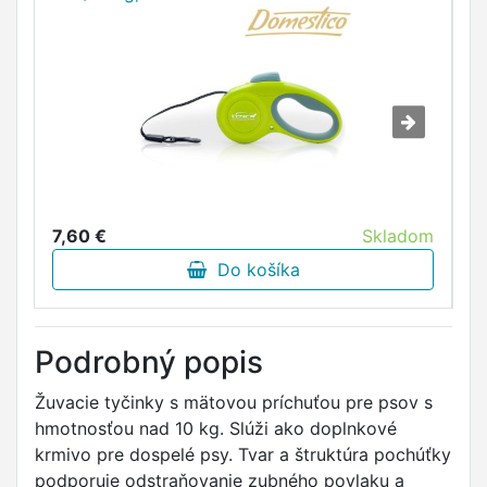
7,60 €
Skladom
8
Do košíka
Podrobný popis
Žuvacie tyčinky s mätovou príchuťou pre psov s
hmotnosťou nad 10 kg. Slúži ako doplnkové
krmivo pre dospelé psy. Tvar a štruktúra pochúťky
podporuje odstraňovanie zubného povlaku a