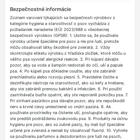
Bezpečnostné informácie
Zoznam varovaní týkajúcich sa bezpečnosti výrobkov z
kategórie hygiena a starostlivosť o psov vychádza z
požiadaviek nariadenia (EÚ) 2023/988 o všeobecnej
bezpečnosti výrobkov (GPSR): 1. Uistite sa, že používate
výrobky určené špeciálne pre psov a nie pre ľudí, pretože
môžu obsahovať látky škodlivé pre zvieratá. 2. Vždy
skontrolujte etiketu výrobku z hľadiska zložiek, ktoré môžu u
vášho psa vyvolať alergické reakcie. 3. Pri kúpaní dávajte
pozor, aby sa voda a šampón nedostali do očí, uší a papule
psa. 4. Po kúpeli psa dôkladne osušte, aby ste zabránili
prechladnutiu alebo rozvoju plesní. 5. Pravidelne čistite a
dezinfikujte nástroje na starostlivosť, ako sú kefy a hrebene,
aby ste zabránili prenosu baktérií a infekciám. 6. Pri použití
zastrihávača buďte opatrní, aby ste neporanili pokožku psa. 7.
Pri strihaní pazúrikov psa dávajte pozor, aby ste nepoškodili
nerv a krvné cievy umiestnené vo vnútri pazúra. 8. Ak
používate prostriedky na čistenie uší, postupujte opatrne, aby
ste predišli podráždeniu zvukovodu psa. 9. Produkty na ústnu
hygienu pre psov, ako sú zubné pasty, by mali byť špeciálne
určené pre zvieratá a nemali by obsahovať fluorid. 10. Vyhnite
sa používaniu parfumov a dezodorantov pre ľudí na psoch,