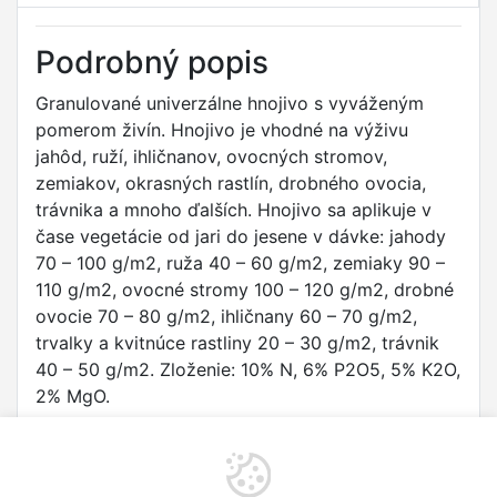
Podrobný popis
Granulované univerzálne hnojivo s vyváženým
pomerom živín. Hnojivo je vhodné na výživu
jahôd, ruží, ihličnanov, ovocných stromov,
zemiakov, okrasných rastlín, drobného ovocia,
trávnika a mnoho ďalších. Hnojivo sa aplikuje v
čase vegetácie od jari do jesene v dávke: jahody
70 – 100 g/m2, ruža 40 – 60 g/m2, zemiaky 90 –
110 g/m2, ovocné stromy 100 – 120 g/m2, drobné
ovocie 70 – 80 g/m2, ihličnany 60 – 70 g/m2,
trvalky a kvitnúce rastliny 20 – 30 g/m2, trávnik
40 – 50 g/m2. Zloženie: 10% N, 6% P2O5, 5% K2O,
2% MgO.
Výrobca/dovozca podľa nariadenia (EU)
2023/988