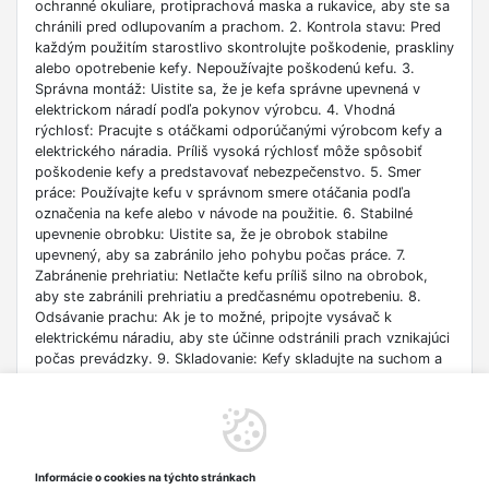
ochranné okuliare, protiprachová maska a rukavice, aby ste sa
chránili pred odlupovaním a prachom. 2. Kontrola stavu: Pred
každým použitím starostlivo skontrolujte poškodenie, praskliny
alebo opotrebenie kefy. Nepoužívajte poškodenú kefu. 3.
Správna montáž: Uistite sa, že je kefa správne upevnená v
elektrickom náradí podľa pokynov výrobcu. 4. Vhodná
rýchlosť: Pracujte s otáčkami odporúčanými výrobcom kefy a
elektrického náradia. Príliš vysoká rýchlosť môže spôsobiť
poškodenie kefy a predstavovať nebezpečenstvo. 5. Smer
práce: Používajte kefu v správnom smere otáčania podľa
označenia na kefe alebo v návode na použitie. 6. Stabilné
upevnenie obrobku: Uistite sa, že je obrobok stabilne
upevnený, aby sa zabránilo jeho pohybu počas práce. 7.
Zabránenie prehriatiu: Netlačte kefu príliš silno na obrobok,
aby ste zabránili prehriatiu a predčasnému opotrebeniu. 8.
Odsávanie prachu: Ak je to možné, pripojte vysávač k
elektrickému náradiu, aby ste účinne odstránili prach vznikajúci
počas prevádzky. 9. Skladovanie: Kefy skladujte na suchom a
čistom mieste, mimo dosahu zdrojov tepla a vlhkosti. 10.
Likvidácia: Použité kefy likvidujte v súlade s miestnymi
predpismi o ochrane životného prostredia. 11. Ochrana pred
deťmi: Kefy skladujte mimo dosahu detí a neoprávnených
osôb. 12. Nebezpečenstvo vyhodenia prvkov: Uistite sa, že sa
Informácie o cookies na týchto stránkach
v blízkosti nenachádzajú okolostojace osoby pri práci s