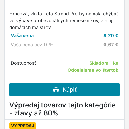
Hrncová, vlnitá kefa Strend Pro by nemala chýbať
vo výbave profesionálnych remeselníkov, ale aj
domácich majstrov.
Vaša cena
8,20
€
Vaša cena bez DPH
6,67
€
Dostupnosť
Skladom
1 ks
Odosielame vo štvrtok
Kúpiť
Výpredaj tovarov tejto kategórie
- zľavy až 80%
VÝPREDAJ