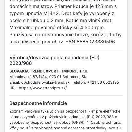
domácich majstrov. Priemer kotúča je 125 mm s
typom upnutia M14x2. Drôt kefy je vyrobený z
ocele s hrúbkou 0.3 mm. Kotúč má vlnitý drôt.
Maximálne povolené otáčky sú 4 500 rpm.
Používa sa na odstraňovanie hrdze, korózie, farby
a na očistenie povrchov. EAN 8585023380596
Výrobca/dovozca podľa nariadenia (EU)
2023/988
SLOVAKIA TREND EXPORT – IMPORT, s.r.o.
Michalovská 87/1414, 073 01 Sobrance, SK
Email: obchod@slovakia-trend.sk Telefón: +421 56 6523195
URL: https://www.strendpro.sk/
Bezpečnostné informácie
Zoznam varovaní týkajúcich sa bezpečnosti kief pre elektrické
náradie vychádza z požiadaviek nariadenia (EÚ) 2023/988 o
všeobecnej bezpečnosti výrobkov (GPSR): 1. Osobná ochrana:
Vždy používajte vhodné osobné ochranné prostriedky, ako sú