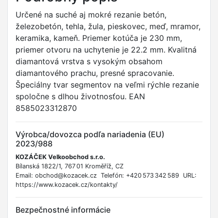
Určené na suché aj mokré rezanie betón,
železobetón, tehla, žula, pieskovec, meď, mramor,
keramika, kameň. Priemer kotúča je 230 mm,
priemer otvoru na uchytenie je 22.2 mm. Kvalitná
diamantová vrstva s vysokým obsahom
diamantového prachu, presné spracovanie.
Špeciálny tvar segmentov na veľmi rýchle rezanie
spoločne s dlhou životnosťou. EAN
8585023312870
Výrobca/dovozca podľa nariadenia (EU)
2023/988
KOZÁČEK Velkoobchod s.r.o.
Bílanská 1822/1, 767 01 Kroměříž, CZ
Email: obchod@kozacek.cz Telefón: +420 573 342 589 URL:
https://www.kozacek.cz/kontakty/
Bezpečnostné informácie