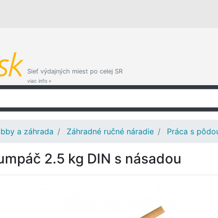
Sieť výdajných miest po celej SR
viac info »
bby a záhrada
Záhradné ručné náradie
Práca s pôdo
umpáč 2.5 kg DIN s násadou