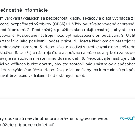
ečnostné informácie
m varovaní týkajúcich sa bezpečnosti kladív, sekáčov a dláta vychádza z
ecnej bezpečnosti výrobkov (GPSR): 1. Vždy používajte vhodné ochranné ok
red úlomkami. 2. Pred každým použitím skontrolujte nástroje, aby ste sa u
ebované. Poškodené nástroje môžu byť nebezpečné pri používaní. 3. Uistite
a zabránilo jeho posúvaniu počas práce. 4. Uderte kladivom do nástrojov 
trolovaným nárazom. 5. Nepoužívajte kladivá s uvoľnenými alebo poškod
kladiva. 6. Udržujte nástroje čisté a správne nabrúsené, aby bola zabezpe
ávajte na suchom mieste mimo dosahu detí. 8. Nepoužívajte nástroje v blí
áci vo výškach buďte opatrní, aby ste zabránili pádu nástrojov a spôsobeni
ich zamýšľaného účelu. Nepoužívajte ich na úlohy, na ktoré nie sú prispôs
iavať bezpečnú vzdialenosť od ostatných osôb.
ry cookie sú nevyhnutné pre správne fungovanie webu.
POVOLIŤ
 môžete prípadne odmietnuť.
Copyright © 201