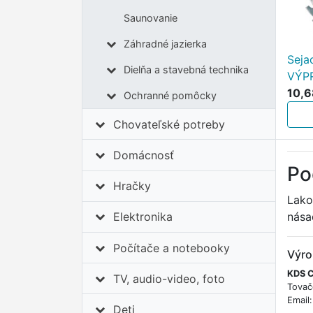
Saunovanie
Záhradné jazierka
Seja
Dielňa a stavebná technika
VÝP
10,6
Ochranné pomôcky
Chovateľské potreby
Domácnosť
Po
Hračky
Lako
nása
Elektronika
Počítače a notebooky
Výro
KDS C
TV, audio-video, foto
Tovač
Email
Deti