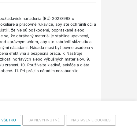
 požiadaviek nariadenia (EÚ) 2023/988 o
uliare a pracovné rukavice, aby ste ochránili oči a
istili, že nie sú poškodené, popraskané alebo
 sa, že obrábaný materiál je stabilne upevnený,
pod správnym uhlom, aby ste zabránili skĺznutiu a
enými násadami. Násada musí byť pevne usadená v
čená efektívna a bezpečná práca. 7. Nástroje
zkosti horľavých alebo výbušných materiálov. 9.
u zranení. 10. Používajte kladivá, sekáče a dláta
obené. 11. Pri práci s náradím nezabudnite
 VŠETKO
IBA NEVYHNUTNÉ
NASTAVENIE COOKIES
2-2026 VISO TRADE s.r.o.,
info@vrabciak.sk