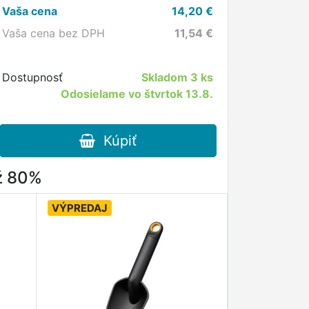
Vaša cena
14,20
€
Vaša cena bez DPH
11,54
€
Dostupnosť
Skladom
3 ks
Odosielame vo štvrtok 13.8.
Kúpiť
až 80%
VÝPREDAJ