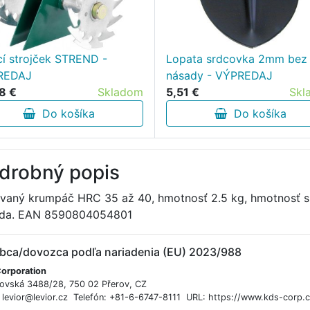
cí strojček STREND -
Lopata srdcovka 2mm bez
REDAJ
násady - VÝPREDAJ
8 €
Skladom
5,51 €
Skl
Do košíka
Do košíka
drobný popis
vaný krumpáč HRC 35 až 40, hmotnosť 2.5 kg, hmotnosť s
da. EAN 8590804054801
bca/dovozca podľa nariadenia (EU) 2023/988
orporation
ovská 3488/28, 750 02 Přerov, CZ
: levior@levior.cz Telefón: +81-6-6747-8111 URL: https://www.kds-corp.c