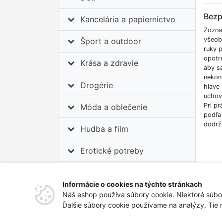
Bezp
Kancelária a papiernictvo
Zozna
všeob
Šport a outdoor
ruky p
opotr
Krása a zdravie
aby s
nekon
Drogérie
hlave 
uchov
Pri pr
Móda a oblečenie
podľa 
dodrž
Hudba a film
Erotické potreby
Auto-moto
Informácie o cookies na týchto stránkach
Tipy na darčeky
Náš eshop používa súbory cookie. Niektoré súbo
Ďalšie súbory cookie používame na analýzy. Tie