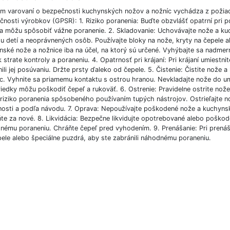
m varovaní o bezpečnosti kuchynských nožov a nožníc vychádza z požiad
čnosti výrobkov (GPSR): 1. Riziko poranenia: Buďte obzvlášť opatrní pri 
 a môžu spôsobiť vážne poranenie. 2. Skladovanie: Uchovávajte nože a 
 detí a neoprávnených osôb. Používajte bloky na nože, kryty na čepele al
nské nože a nožnice iba na účel, na ktorý sú určené. Vyhýbajte sa nadm
k strate kontroly a poraneniu. 4. Opatrnosť pri krájaní: Pri krájaní umiestni
nili jej posúvaniu. Držte prsty ďaleko od čepele. 5. Čistenie: Čistite no
íc. Vyhnite sa priamemu kontaktu s ostrou hranou. Nevkladajte nože do um
iedky môžu poškodiť čepeľ a rukoväť. 6. Ostrenie: Pravidelne ostrite nože
li riziko poranenia spôsobeného používaním tupých nástrojov. Ostrieľajte
nosti a podľa návodu. 7. Oprava: Nepoužívajte poškodené nože a kuchynsk
te za nové. 8. Likvidácia: Bezpečne likvidujte opotrebované alebo poškod
nému poraneniu. Chráňte čepeľ pred vyhodením. 9. Prenášanie: Pri prenáš
pele alebo špeciálne puzdrá, aby ste zabránili náhodnému poraneniu.