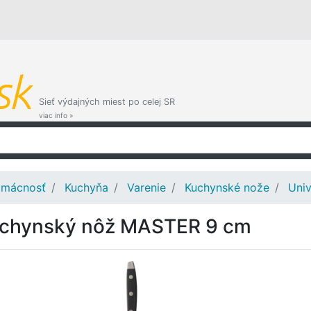
Sieť výdajných miest po celej SR
viac info »
mácnosť
Kuchyňa
Varenie
Kuchynské nože
Univ
chynský nôž MASTER 9 cm