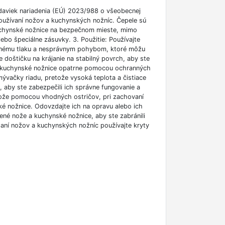
aviek nariadenia (EÚ) 2023/988 o všeobecnej
používaní nožov a kuchynských nožníc. Čepele sú
kuchynské nožnice na bezpečnom mieste, mimo
ebo špeciálne zásuvky. 3. Použitie: Používajte
ernému tlaku a nesprávnym pohybom, ktoré môžu
te doštičku na krájanie na stabilný povrch, aby ste
že a kuchynské nožnice opatrne pomocou ochranných
ývačky riadu, pretože vysoká teplota a čistiace
, aby ste zabezpečili ich správne fungovanie a
 nože pomocou vhodných ostričov, pri zachovaní
é nožnice. Odovzdajte ich na opravu alebo ich
ené nože a kuchynské nožnice, aby ste zabránili
aní nožov a kuchynských nožníc používajte kryty