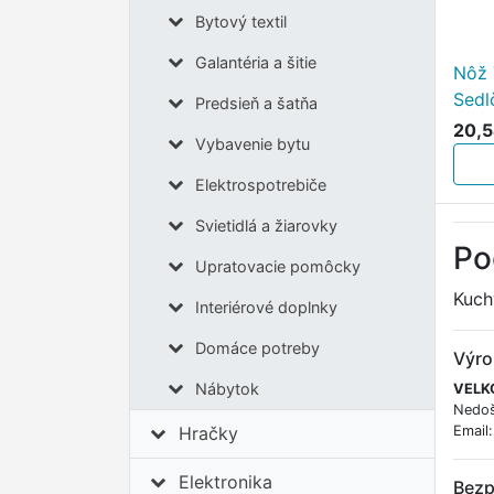
Bytový textil
Galantéria a šitie
Nôž 
Sedl
Predsieň a šatňa
20,5
Vybavenie bytu
Elektrospotrebiče
Svietidlá a žiarovky
Po
Upratovacie pomôcky
Kuch
Interiérové doplnky
Domáce potreby
Výro
Nábytok
VELKO
Nedoš
Email
Hračky
Elektronika
Bezp