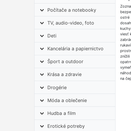
Zozna
Počítače a notebooky
bezpe
ostré
TV, audio-video, foto
dosahu
kuchy
viesť 
Deti
zabrá
rukav
Kancelária a papiernictvo
prostr
zníži
Šport a outdoor
opatr
vymeň
náhod
Krása a zdravie
na če
Drogérie
Móda a oblečenie
Hudba a film
Erotické potreby