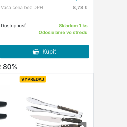
Vaša cena bez DPH
8,78
€
Dostupnosť
Skladom
1 ks
Odosielame vo stredu
Kúpiť
až 80%
VÝPREDAJ
VÝPREDAJ