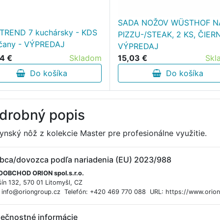
SADA NOŽOV WÜSTHOF N
TREND 7 kuchársky - KDS
PIZZU-/STEAK, 2 KS, ČIER
čany - VÝPREDAJ
VÝPREDAJ
4 €
Skladom
15,03 €
Skl
Do košíka
Do košíka
drobný popis
ynský nôž z kolekcie Master pre profesionálne využitie.
bca/dovozca podľa nariadenia (EU) 2023/988
OBCHOD ORION spol.s.r.o.
ín 132, 570 01 Litomyšl, CZ
: info@oriongroup.cz Telefón: +420 469 770 088 URL: https://www.orio
ečnostné informácie