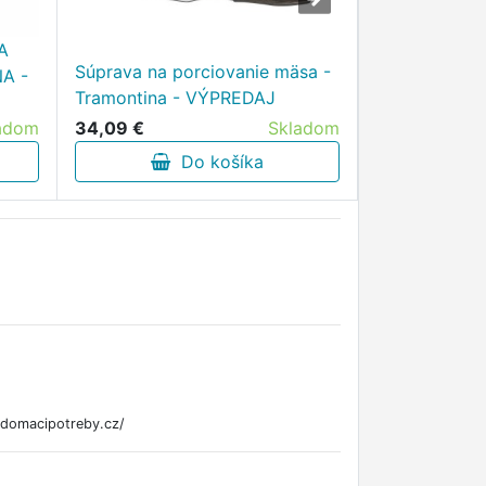
A
Súprava na porciovanie mäsa -
ODMIERKA PY
NA -
Tramontina - VÝPREDAJ
12X12CM, SK
34,09 €
Skladom
6,87 €
adom
Do košíka
D
ndomacipotreby.cz/