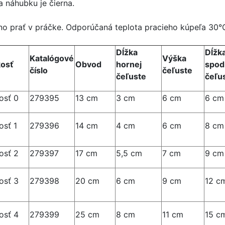
a náhubku je čierna.
o prať v práčke. Odporúčaná teplota pracieho kúpeľa 30°
Dĺžka
Dĺžk
Katalógové
Výška
kosť
Obvod
hornej
spod
číslo
čeľuste
čeľuste
čeľu
osť 0
279395
13 cm
3 cm
6 cm
6 cm
osť 1
279396
14 cm
4 cm
6 cm
8 cm
osť 2
279397
17 cm
5,5 cm
7 cm
9 cm
osť 3
279398
20 cm
6 cm
9 cm
12 c
osť 4
279399
25 cm
8 cm
11 cm
15 c