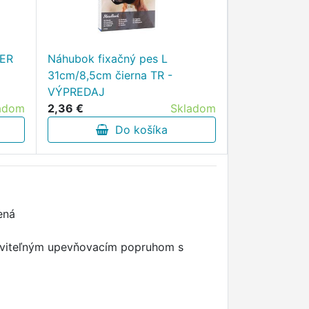
TER
Náhubok fixačný pes L
31cm/8,5cm čierna TR -
VÝPREDAJ
adom
2,36 €
Skladom
Do košíka
ená
taviteľným upevňovacím popruhom s