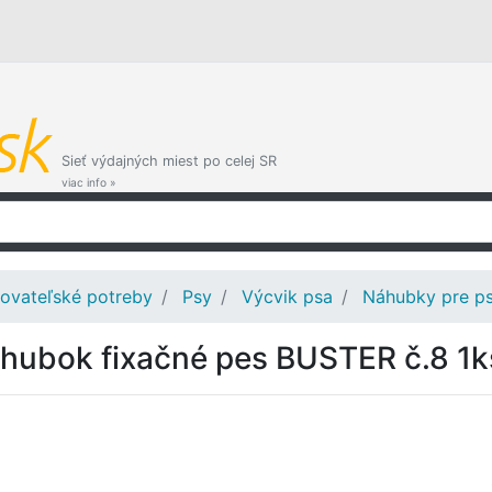
Sieť výdajných miest po celej SR
viac info »
ovateľské potreby
Psy
Výcvik psa
Náhubky pre p
hubok fixačné pes BUSTER č.8 1k