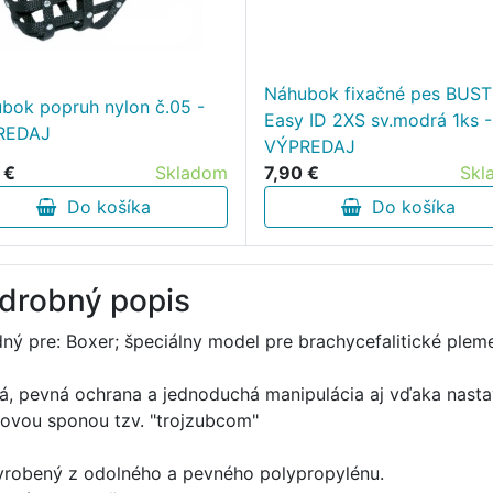
Náhubok fixačné pes BUS
bok popruh nylon č.05 -
Easy ID 2XS sv.modrá 1ks -
REDAJ
VÝPREDAJ
 €
Skladom
7,90 €
Skl
Do košíka
Do košíka
drobný popis
ný pre: Boxer; špeciálny model pre brachycefalitické plem
á, pevná ochrana a jednoduchá manipulácia aj vďaka nas
tovou sponou tzv. "trojzubcom"
yrobený z odolného a pevného polypropylénu.