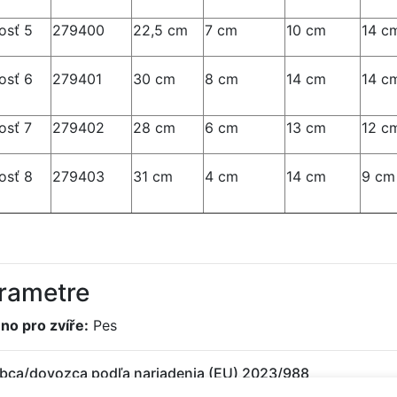
osť 5
279400
22,5 cm
7 cm
10 cm
14 c
osť 6
279401
30 cm
8 cm
14 cm
14 c
osť 7
279402
28 cm
6 cm
13 cm
12 c
osť 8
279403
31 cm
4 cm
14 cm
9 cm
rametre
no pro zvíře:
Pes
bca/dovozca podľa nariadenia (EU) 2023/988