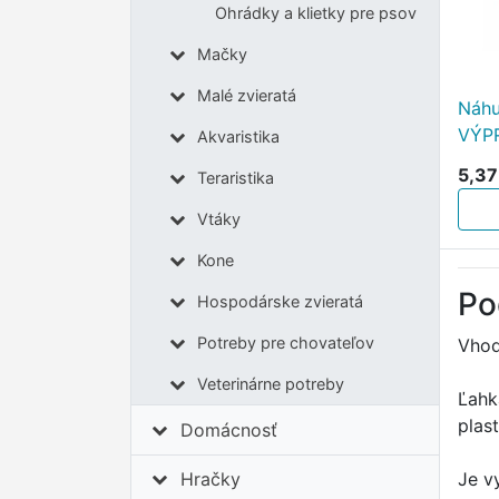
Ohrádky a klietky pre psov
Mačky
Malé zvieratá
Náhu
VÝP
Akvaristika
5,37
Teraristika
Vtáky
Kone
Po
Hospodárske zvieratá
Potreby pre chovateľov
Vhod
Veterinárne potreby
Ľahk
plas
Domácnosť
Je v
Hračky