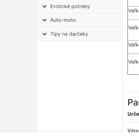
Erotické potreby
Veľk
Auto-moto
Veľk
Tipy na darčeky
Veľk
Veľk
Pa
Urče
Výro