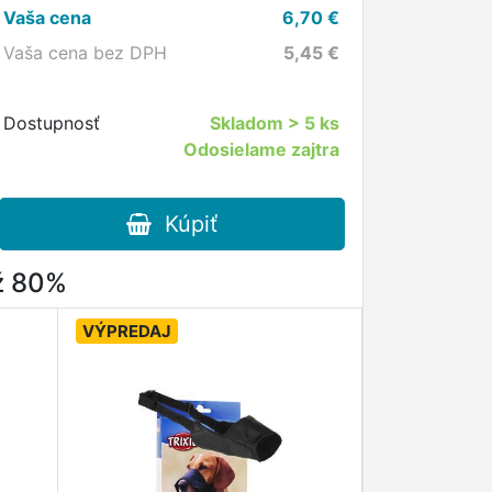
Vaša cena
6,70
€
Vaša cena bez DPH
5,45
€
Dostupnosť
Skladom
> 5 ks
Odosielame zajtra
Kúpiť
až 80%
VÝPREDAJ