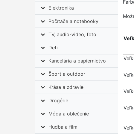
Farb
Elektronika
Možn
Počítače a notebooky
TV, audio-video, foto
Veľ
Deti
Veľk
Kancelária a papiernictvo
Šport a outdoor
Veľk
Krása a zdravie
Veľk
Drogérie
Veľk
Móda a oblečenie
Hudba a film
Veľk