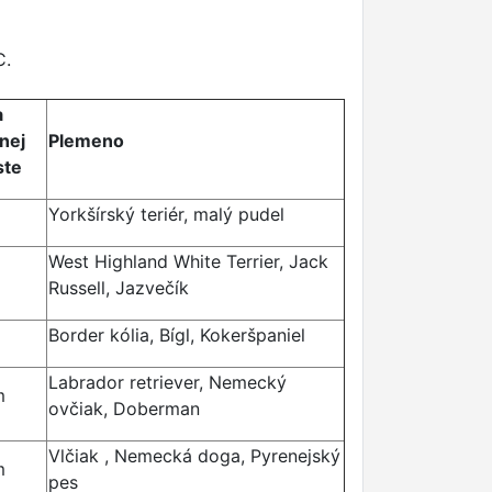
C.
a
nej
Plemeno
ste
Yorkšírský teriér, malý pudel
West Highland White Terrier, Jack
Russell, Jazvečík
Border kólia, Bígl, Kokeršpaniel
Labrador retriever, Nemecký
m
ovčiak, Doberman
Vlčiak , Nemecká doga, Pyrenejský
m
pes