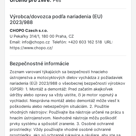
Určeno pro zvíře:
Pes
Výrobca/dovozca podľa nariadenia (EU)
2023/988
CHOPO Czech s.r.o.
U Pekařky 314/1, 180 00 Praha, CZ
Email: info@chopo.cz Telefón: +420 603 162 518 URL:
https://www.chopo.cz/
Bezpečnostné informácie
Zoznam varovaní týkajúcich sa bezpečnosti hnacieho
ústrojenstva a motocyklových dielov vychádza z požiadaviek
nariadenia (EÚ) 2023/988 o všeobecnej bezpečnosti výrobkov
(GPSR): 1. Montáž a demontáž: Pred začatím akejkoľvek
údržby alebo opravy sa vždy uistite, či je motor vypnutý a
vychladol. Nesprávna montáž alebo demontáž môže viesť k
poškodeniu alebo nebezpečným situáciám. 2. Použitie
vhodných nástrojov: Používajte iba nástroje určené na prácu s
hnacím ústrojenstvom. Nevhodné nástroje môžu poškodiť
prvky systému a spôsobiť zranenie. 3. Osobné ochranné
prostriedky: Vždy používajte vhodné osobné ochranné
prostriedky, ako sú ochranné rukavice a okuliare, aby ste sa