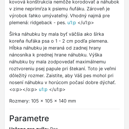
kovová konštrukcia nemôže korodovať a náhubok
v zime neprimŕza k psiemu ňufáku. Zároveň je
výrobok ľahko umývateľný. Vhodný najmä pre
plemená: ridgeback - pes.
u1:p
</u1:p>
Šírka náhubku by mala byť väčšia ako šírka
koreňa ňufáka psa o 1 - 2 cm podľa plemena.
Hĺbka náhubku je meraná od zadnej hrany
nánosníka k prednej hrane náhubku. Výška
náhubku by mala zodpovedať maximálnemu
roztvoreniu psej papule pri štekaní. Toto je veľmi
dôležitý rozmer. Zaistite, aby Váš pes mohol pri
nosení náhubku v horúcom počasí dobre dýchať.
<o:p></o:p>
u1:p
</u1:p>
Rozmery: 105 x 105 x 140 mm
Parametre