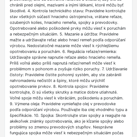
chránili pred olejmi, mazivami a inými látkami, ktoré môžu byť
škodlivé. 4. Kontrola technického stavu: Pravidelne kontrolujte
stav všetkých súčastí hnacieho ústrojenstva, vrátane reťaze,
ozubených kolies, hnacieho remeňa, spojky a prevodovky.
Opotrebované alebo poškodené prvky môžu viesť k poruchám
a nebezpečným situáciám. 5. Mazanie a údržba: Pravidelne
mažte a udržiavajte reťaz alebo hnací remeň podľa odporúčaní
výrobcu. Nedostatočné mazanie môže viesť k rýchlejšiemu
opotrebovaniu a poruchám. 6. Regulácia reťaze/remienka:
Udržiavajte správne napnutie reťaze alebo hnacieho remeňa.
Príliš voľná alebo príliš napnutá reťaz/remeň môže viesť k
problémom s pohonom a zvyšuje riziko poruchy. 7. Udržiavanie
čistoty: Pravidelne čistite pohonný systém, aby ste zabránili
nahromadeniu nečistôt a špiny, ktoré môžu urýchliť
opotrebovanie prvkov. 8. Kontrola spojov: Pravidelne
kontrolujte, či sú všetky skrutky a matice dobre utiahnuté.
Voľné spoje môžu viesť k vibráciám, poškodeniu a poruchám.
9. Výmena oleja: Pravidelne vymieňajte olej v prevodovke
podľa odporúčaní výrobcu. Používajte iba olej vhodného typu a
špecifikácie. 10. Spojka: Skontrolujte stav spojky a reagujte na
akékoľvek známky opotrebovania, ako je kĺzanie spojky alebo
problémy so zmenou prevodových stupňov. Nesprávne
fungujúca spojka môže viesť k nebezpečným situáciám počas