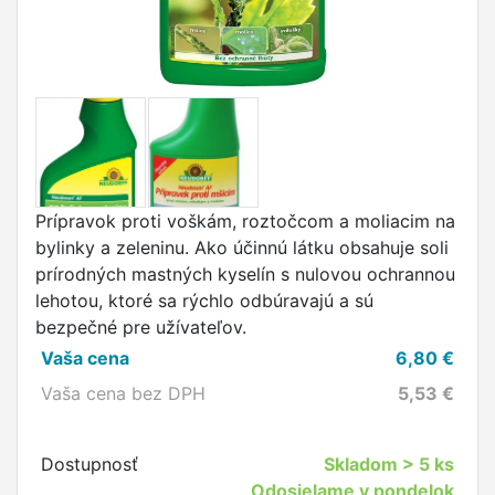
Prípravok proti voškám, roztočcom a moliacim na
bylinky a zeleninu. Ako účinnú látku obsahuje soli
prírodných mastných kyselín s nulovou ochrannou
lehotou, ktoré sa rýchlo odbúravajú a sú
bezpečné pre užívateľov.
Vaša cena
6,80
€
Vaša cena bez DPH
5,53
€
Dostupnosť
Skladom
> 5 ks
Odosielame v pondelok