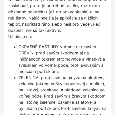
zasiahnutí, preto je potrebné rastliny roztokom
dôkladne postriekať (až do odkvapkania) aj na
rub listov. Najúčinnejšia je aplikácia za nižších
teplôt, napríklad ráno alebo neskoro večer, keď
dospelci nie sú takí aktívni.
Účinkuje na:
OKRASNÉ RASTLINY vrátane okrasných
DREVÍN: proti savým škodcom aj na
ihličnanoch (okrem stromovnice a vlnatky) a
sviluškám vo voľnej pôde, proti sviluškám a
moliciam pod sklom.
ZELENINA: proti savému hmyzu na plodovej
zelenine (okrem vošky kapustovej a molice),
na listovej, stonkovej a plodovej zelenine vo
voľnej pôde. Proti savým a žravým škodcom
na listovej zelenine, čakanke šalátovej a
bylinkách pod sklom. Proti savému hmyzu na
hlúbovej, koreňovej a hľuzovej zelenine vo