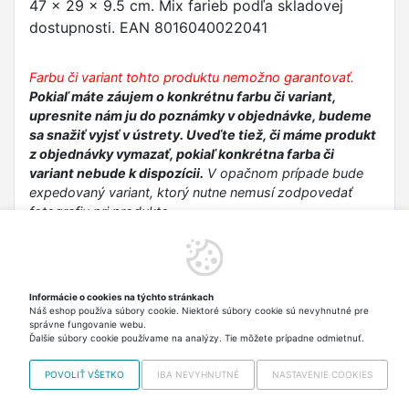
47 x 29 x 9.5 cm. Mix farieb podľa skladovej
dostupnosti. EAN 8016040022041
Farbu či variant tohto produktu nemožno garantovať.
Pokiaľ máte záujem o konkrétnu farbu či variant,
upresnite nám ju do poznámky v objednávke, budeme
sa snažiť vyjsť v ústrety. Uveďte tiež, či máme produkt
z objednávky vymazať, pokiaľ konkrétna farba či
variant nebude k dispozícii.
V opačnom prípade bude
expedovaný variant, ktorý nutne nemusí zodpovedať
fotografiu pri produkte.
Bezpečnostné informácie
Upozornenie: Tento odkvapkávač je určený na bežné použitie v
Informácie o cookies na týchto stránkach
domácnosti. V prípade poškodenia alebo rozbitia plastových
Náš eshop používa súbory cookie. Niektoré súbory cookie sú nevyhnutné pre
častí môžu vzniknúť ostré hrany. Uchovávajte mimo dosahu
správne fungovanie webu.
malých detí, aby sa predišlo riziku poranenia.
Ďalšie súbory cookie používame na analýzy. Tie môžete prípadne odmietnuť.
POVOLIŤ VŠETKO
IBA NEVYHNUTNÉ
NASTAVENIE COOKIES
Copyright © 2012-2026 VISO TRADE s.r.o.,
info@vrabciak.sk