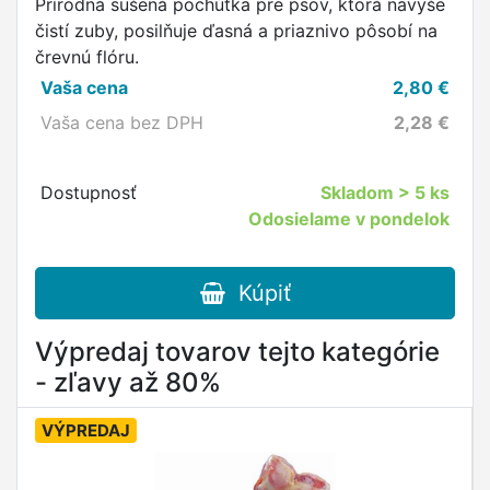
Prírodná sušená pochúťka pre psov, ktorá navyše
čistí zuby, posilňuje ďasná a priaznivo pôsobí na
črevnú flóru.
Vaša cena
2,80
€
Vaša cena bez DPH
2,28
€
Dostupnosť
Skladom
> 5 ks
Odosielame v pondelok
Kúpiť
Výpredaj tovarov tejto kategórie
- zľavy až 80%
VÝPREDAJ