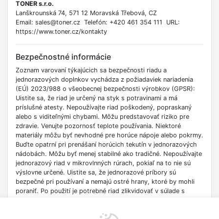
TONER s.r.o.
Lanškrounská 74, 571 12 Moravská Třebová, CZ
Email: sales@toner.cz Telefón: +420 461 354 111 URL:
https://www.toner.cz/kontakty
Bezpečnostné informácie
Zoznam varovaní týkajúcich sa bezpečnosti riadu a
jednorazových doplnkov vychádza z požiadaviek nariadenia
(EÚ) 2023/988 o všeobecnej bezpečnosti výrobkov (GPSR):
Uistite sa, že riad je určený na styk s potravinami a má
príslušné atesty. Nepoužívajte riad poškodený, popraskaný
alebo s viditeľnými chybami. Môžu predstavovať riziko pre
zdravie. Venujte pozornosť teplote používania. Niektoré
materiály môžu byť nevhodné pre horúce nápoje alebo pokrmy.
Buďte opatrní pri prenášaní horúcich tekutín v jednorazových
nádobách. Môžu byť menej stabilné ako tradičné. Nepoužívajte
jednorazový riad v mikrovlnných rúrach, pokiaľ na to nie sú
výslovne určené. Uistite sa, že jednorazové príbory sú
bezpečné pri používaní a nemajú ostré hrany, ktoré by mohli
poraniť. Po použití je potrebné riad zlikvidovať v súlade s
miestnymi predpismi o odpadoch. Uchovávajte riad na suchom
a čistom mieste, mimo dosahu zdrojov tepla a vlhkosti.
Dohliadajte na deti pri používaní riadu a jednorazových