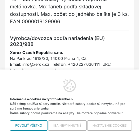
melónovka. Mix farieb podľa skladovej
dostupnosti. Max. počet do jedného balíka je 3 ks.
EAN 0000019129006
Výrobca/dovozca podľa nariadenia (EU)
2023/988
Xerox Czech Republic s.r.o.
Na Pankráci 1618/30, 140 00 Praha 4, CZ
Email: info@xerox.cz Telefón: +420 227 036 111 URL:
https://www.xerox.com/cs-cz
Bezpečnostné informácie
Upozornenie: Dbajte na správne stohovanie, aby nedošlo k
Informácie o cookies na týchto stránkach
pádu a zraneniu. Maximálna nosnosť 15 kg. Nie je hračka.
Náš eshop používa súbory cookie. Niektoré súbory cookie sú nevyhnutné pre
Uchovávajte mimo dosahu detí, aby sa zabránilo vniknutiu
správne fungovanie webu.
dovnútra alebo zraneniu.
Ďalšie súbory cookie používame na analýzy. Tie môžete prípadne odmietnuť.
POVOLIŤ VŠETKO
IBA NEVYHNUTNÉ
NASTAVENIE COOKIES
Copyright © 2012-2026 VISO TRADE s.r.o.,
info@vrabciak.sk