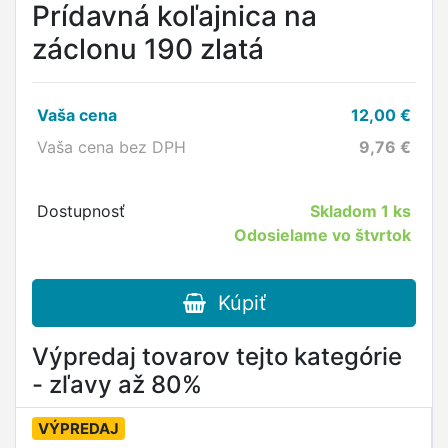
Prídavná koľajnica na
záclonu 190 zlatá
Vaša cena
12,00
€
Vaša cena bez DPH
9,76
€
Dostupnosť
Skladom
1 ks
Odosielame vo štvrtok
Kúpiť
Výpredaj tovarov tejto kategórie
- zľavy až 80%
VÝPREDAJ