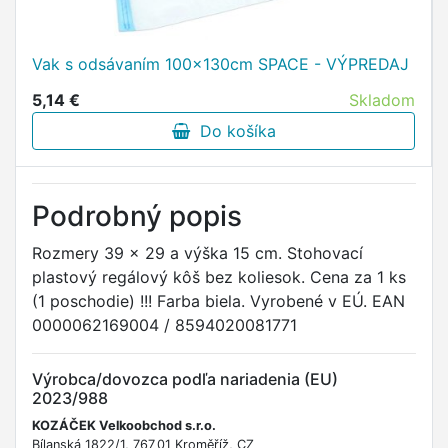
Vak s odsávaním 100x130cm SPACE - VÝPREDAJ
5,14 €
Skladom
Do košíka
Podrobný popis
Rozmery 39 x 29 a výška 15 cm. Stohovací
plastový regálový kôš bez koliesok. Cena za 1 ks
(1 poschodie) !!! Farba biela. Vyrobené v EÚ. EAN
0000062169004 / 8594020081771
Výrobca/dovozca podľa nariadenia (EU)
2023/988
KOZÁČEK Velkoobchod s.r.o.
Bílanská 1822/1, 767 01 Kroměříž, CZ