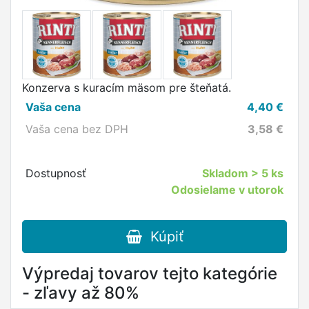
Konzerva s kuracím mäsom pre šteňatá.
Vaša cena
4,40
€
Vaša cena bez DPH
3,58
€
Dostupnosť
Skladom
> 5 ks
Odosielame v utorok
Kúpiť
Výpredaj tovarov tejto kategórie
- zľavy až 80%