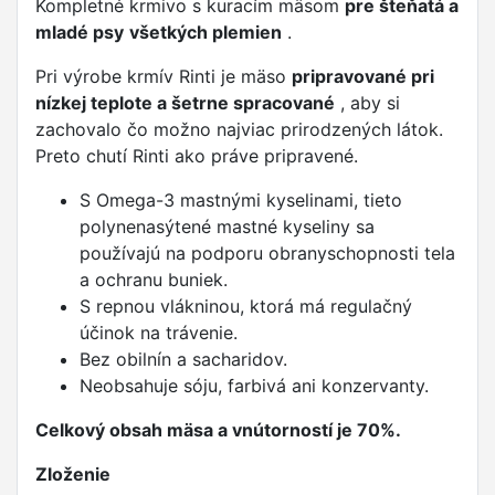
Kompletné krmivo s kuracím mäsom
pre šteňatá a
mladé psy
všetkých plemien
.
Pri výrobe krmív Rinti je mäso
pripravované pri
nízkej teplote a šetrne spracované
, aby si
zachovalo čo možno najviac prirodzených látok.
Preto chutí Rinti ako práve pripravené.
S Omega-3 mastnými kyselinami, tieto
polynenasýtené mastné kyseliny sa
používajú na podporu obranyschopnosti tela
a ochranu buniek.
S repnou vlákninou, ktorá má regulačný
účinok na trávenie.
Bez obilnín a sacharidov.
Neobsahuje sóju, farbivá ani konzervanty.
Celkový obsah mäsa a vnútorností je 70%.
Zloženie