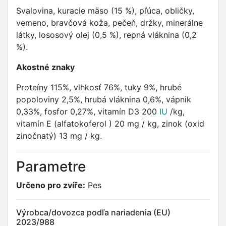
Svalovina, kuracie mäso (15 %), pľúca, obličky,
vemeno, bravčová koža, pečeň, držky, minerálne
látky, lososový olej (0,5 %), repná vláknina (0,2
%).
Akostné znaky
Proteíny 115%, vlhkosť 76%, tuky 9%, hrubé
popoloviny 2,5%, hrubá vláknina 0,6%, vápnik
0,33%, fosfor 0,27%, vitamín D3 200
IU
/kg,
vitamín E (alfatokoferol ) 20 mg / kg, zinok (oxid
zinočnatý) 13 mg / kg.
Parametre
Určeno pro zvíře:
Pes
Výrobca/dovozca podľa nariadenia (EU)
2023/988