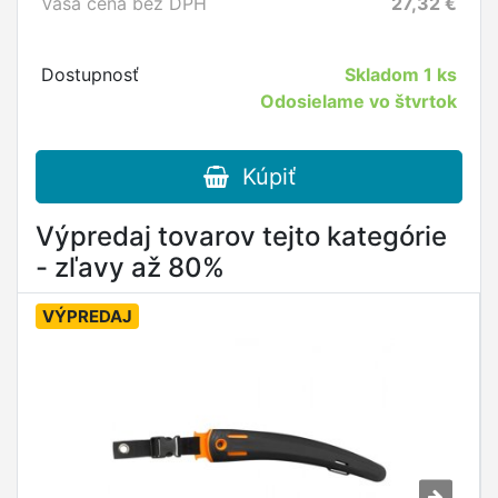
Vaša cena bez DPH
27,32
€
Dostupnosť
Skladom
1 ks
Odosielame vo štvrtok
Kúpiť
Výpredaj tovarov tejto kategórie
- zľavy až 80%
VÝPREDAJ