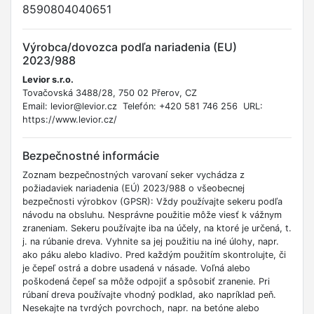
8590804040651
Výrobca/dovozca podľa nariadenia (EU)
2023/988
Levior s.r.o.
Tovačovská 3488/28, 750 02 Přerov, CZ
Email: levior@levior.cz Telefón: +420 581 746 256 URL:
https://www.levior.cz/
Bezpečnostné informácie
Zoznam bezpečnostných varovaní seker vychádza z
požiadaviek nariadenia (EÚ) 2023/988 o všeobecnej
bezpečnosti výrobkov (GPSR): Vždy používajte sekeru podľa
návodu na obsluhu. Nesprávne použitie môže viesť k vážnym
zraneniam. Sekeru používajte iba na účely, na ktoré je určená, t.
j. na rúbanie dreva. Vyhnite sa jej použitiu na iné úlohy, napr.
ako páku alebo kladivo. Pred každým použitím skontrolujte, či
je čepeľ ostrá a dobre usadená v násade. Voľná alebo
poškodená čepeľ sa môže odpojiť a spôsobiť zranenie. Pri
rúbaní dreva používajte vhodný podklad, ako napríklad peň.
Nesekajte na tvrdých povrchoch, napr. na betóne alebo