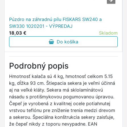
Púzdro na záhradnú pílu FISKARS SW240 a
SW330 1020201 - VÝPREDAJ
18,03 €
Skladom
Do košíka
Podrobný popis
Hmotnosť kalača sú 4 kg, hmotnosť celkom 5.15
kg, dĺžka 93 cm. Štiepacia sekera je veľmi účinná
aj na veľké kláty. Sekera má sklolaminátovú
násadu s protišmykovou pogumovanou úpravou.
Čepeľ je vyrobená z kvalitnej ocele potiahnutej
vrstvou teflónu pre zníženie trenia medzi drevom
a sekerou. Špeciálna konštrukcia sekery zaisťuje,
že čepeľ nikdy z toporu nevypadne. EAN