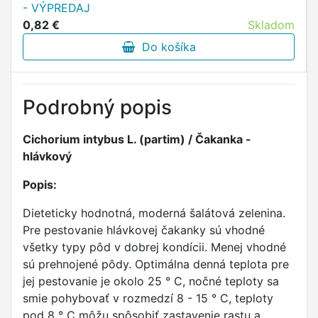
- VÝPREDAJ
0,82 €
Skladom
Do košíka
Podrobný popis
Cichorium intybus L. (partim) / Čakanka -
hlávkový
Popis:
Dieteticky hodnotná, moderná šalátová zelenina.
Pre pestovanie hlávkovej čakanky sú vhodné
všetky typy pôd v dobrej kondícii. Menej vhodné
sú prehnojené pôdy. Optimálna denná teplota pre
jej pestovanie je okolo 25 ° C, nočné teploty sa
smie pohybovať v rozmedzí 8 - 15 ° C, teploty
pod 8 ° C môžu spôsobiť zastavenie rastu a