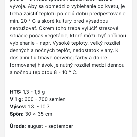
vývoja. Aby sa obmedzilo vybiehanie do kvetu, je
treba zaistiť teplotu po celú dobu predpestovanie
min. 20 ° C a skoré kultúry pred výsadbou
neotužovať. Okrem toho treba vylúčiť stresové
situácie počas vegetácie, ktoré môžu byť príčinou
vybiehanie - napr. Vysoké teploty, veľký rozdiel
denných a nočných teplôt, nedostatok vlahy. K
dosiahnutiu tmavo červenej farby a dobre
formovanej hlávok je nutný rozdiel medzi dennou
a nočnou teplotou 8 - 10 ° C.
HTS:
1,3 - 1,5 g
V 1 g:
600 - 700 semien
Výsev:
1.3. - 10.7.
Spôn:
30 x 35 cm
Úroda:
august - september