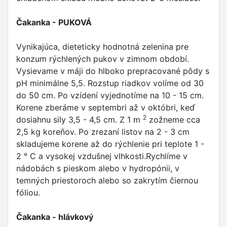
Čakanka - PUKOVÁ
Vynikajúca, dieteticky hodnotná zelenina pre
konzum rýchlených pukov v zimnom období.
Vysievame v máji do hlboko prepracované pôdy s
pH minimálne 5,5. Rozstup riadkov volíme od 30
do 50 cm. Po vzídení vyjednotíme na 10 - 15 cm.
Korene zberáme v septembri až v októbri, keď
2
dosiahnu sily 3,5 - 4,5 cm. Z 1 m
zožneme cca
2,5 kg koreňov. Po zrezaní listov na 2 - 3 cm
skladujeme korene až do rýchlenie pri teplote 1 -
2 ° C a vysokej vzdušnej vlhkosti.Rychlíme v
nádobách s pieskom alebo v hydropónii, v
temných priestoroch alebo so zakrytím čiernou
fóliou.
Čakanka - hlávkový