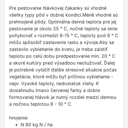
Pre pestovanie hlávkovej čakanky sú vhodné
všetky typy pôd v dobrej kondici.Méně vhodné sú
prehnojené pôdy. Optimálna denná teplota pre jej
pestovanie je okolo 25 ° C, nočné teploty sa smie
pohybovať v rozmedzí 8-15 ° C, teploty pod 8 ° C
môžu spôsobiť zastavenie rastu a vývoje.Aby sa
zastavilo vybiehanie do kvetu, je treba zaistiť
teplotu po celú dobu predpestovanie min. 20 ° C
a skoré kultúry pred výsadbou neotužovať. Ďalej
je potrebné vylúčiť ďalšie stresové situácie počas
vegetácie, ktoré môžu byť príčinou vybiehanie -
napr. Vysoké teploty, nedostatok vlahy. K
dosiahnutiu tmavo červenej farby a dobre
formovanej hlávok je nutný rozdiel medzi dennou
a nočnou teplotou 8 - 10 ° C.
hnojenie:
N 80 kg N / ha