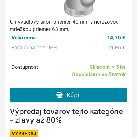
Umývadlový sifón priemer 40 mm s nerezovou
mriežkou priemer 63 mm.
Vaša cena
14,70
€
Vaša cena bez DPH
11,95
€
Dostupnosť
Skladom
> 5 ks
Odosielame vo štvrtok
Kúpiť
Výpredaj tovarov tejto kategórie
- zľavy až 80%
VÝPREDAJ